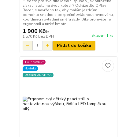
Hledáte pro své dítě ideální způsob, jak přirozeně
získat jistotu na dvou kolech? Odrážedlo QPlay
Racer je navrženo tak, aby malým jezdcům
pomohlo snadno a bezpečně zvládnout rovnováhu,
koordinaci i ovládání směru jízdy. Díky promyšlené
ergonomii a nízké hmotn...
1 900 Kč
/
ks
Skladem 1 ks
1 570 Kč
bez DPH
Přidat do košíku
TOP produkt
Novinka
Doprava ZDARMA