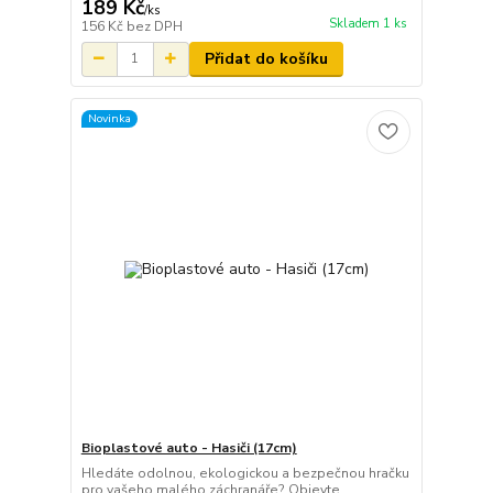
189 Kč
/
ks
Skladem 1 ks
156 Kč
bez DPH
Přidat do košíku
Novinka
Bioplastové auto - Hasiči (17cm)
Hledáte odolnou, ekologickou a bezpečnou hračku
pro vašeho malého záchranáře? Objevte