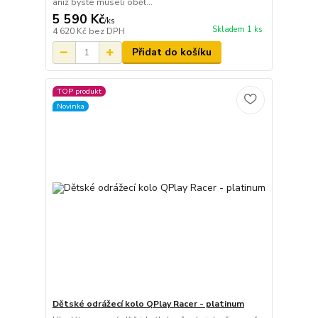
aniž byste museli obět...
5 590 Kč
/
ks
Skladem 1 ks
4 620 Kč
bez DPH
Přidat do košíku
TOP produkt
Novinka
Dětské odrážecí kolo QPlay Racer - platinum