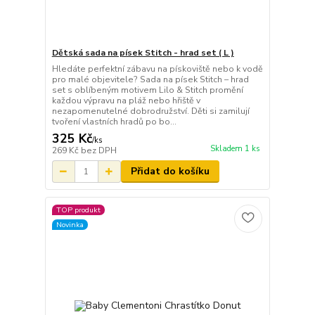
Dětská sada na písek Stitch - hrad set ( L )
Hledáte perfektní zábavu na pískoviště nebo k vodě
pro malé objevitele? Sada na písek Stitch – hrad
set s oblíbeným motivem Lilo & Stitch promění
každou výpravu na pláž nebo hřiště v
nezapomenutelné dobrodružství. Děti si zamilují
tvoření vlastních hradů po bo...
325 Kč
/
ks
Skladem 1 ks
269 Kč
bez DPH
Přidat do košíku
TOP produkt
Novinka