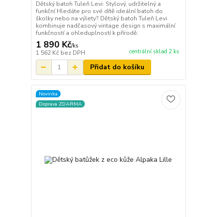
Dětský batoh Tuleň Levi: Stylový, udržitelný a
funkční Hledáte pro své dítě ideální batoh do
školky nebo na výlety? Dětský batoh Tuleň Levi
kombinuje nadčasový vintage design s maximální
funkčností a ohleduplností k přírodě.
1 890 Kč
/
ks
centrální sklad 2 ks
1 562 Kč
bez DPH
Přidat do košíku
Novinka
Doprava ZDARMA