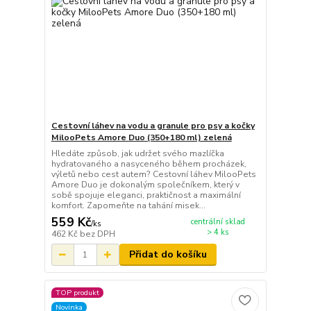
Cestovní láhev na vodu a granule pro psy a kočky
MilooPets Amore Duo (350+180 ml) zelená
Hledáte způsob, jak udržet svého mazlíčka
hydratovaného a nasyceného během procházek,
výletů nebo cest autem? Cestovní láhev MilooPets
Amore Duo je dokonalým společníkem, který v
sobě spojuje eleganci, praktičnost a maximální
komfort. Zapomeňte na tahání misek...
559 Kč
centrální sklad
/
ks
> 4 ks
462 Kč
bez DPH
Přidat do košíku
TOP produkt
Novinka