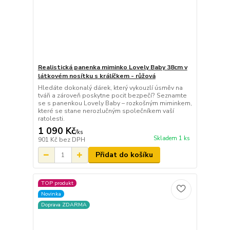
Realistická panenka miminko Lovely Baby 38cm v
látkovém nosítku s králíčkem - růžová
Hledáte dokonalý dárek, který vykouzlí úsměv na
tváři a zároveň poskytne pocit bezpečí? Seznamte
se s panenkou Lovely Baby – rozkošným miminkem,
které se stane nerozlučným společníkem vaší
ratolesti.
1 090 Kč
/
ks
Skladem 1 ks
901 Kč
bez DPH
Přidat do košíku
TOP produkt
Novinka
Doprava ZDARMA