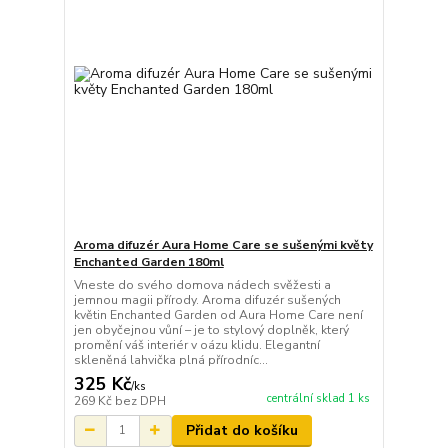
Aroma difuzér Aura Home Care se sušenými květy
Enchanted Garden 180ml
Vneste do svého domova nádech svěžesti a
jemnou magii přírody. Aroma difuzér sušených
květin Enchanted Garden od Aura Home Care není
jen obyčejnou vůní – je to stylový doplněk, který
promění váš interiér v oázu klidu. Elegantní
skleněná lahvička plná přírodníc...
325 Kč
/
ks
centrální sklad 1 ks
269 Kč
bez DPH
Přidat do košíku