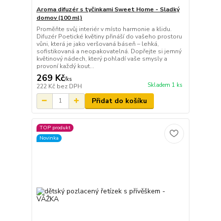
Aroma difuzér s tyčinkami Sweet Home - Sladký
domov (100 ml)
Proměňte svůj interiér v místo harmonie a klidu.
Difuzér Poetické květiny přináší do vašeho prostoru
vůni, která je jako veršovaná báseň – lehká,
sofistikovaná a neopakovatelná. Dopřejte si jemný
květinový nádech, který pohladí vaše smysly a
provoní každý kout...
269 Kč
/
ks
Skladem 1 ks
222 Kč
bez DPH
Přidat do košíku
TOP produkt
Novinka