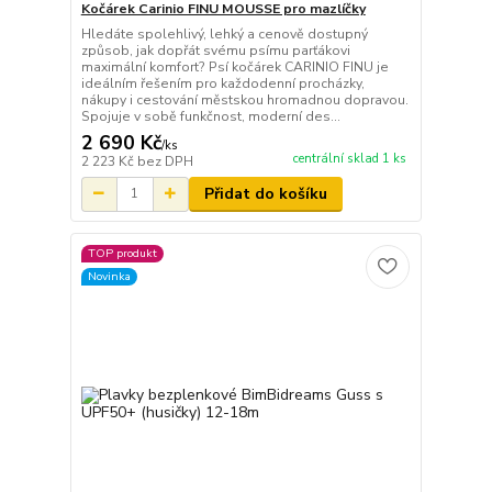
Kočárek Carinio FINU MOUSSE pro mazlíčky
Hledáte spolehlivý, lehký a cenově dostupný
způsob, jak dopřát svému psímu parťákovi
maximální komfort? Psí kočárek CARINIO FINU je
ideálním řešením pro každodenní procházky,
nákupy i cestování městskou hromadnou dopravou.
Spojuje v sobě funkčnost, moderní des...
2 690 Kč
/
ks
centrální sklad 1 ks
2 223 Kč
bez DPH
Přidat do košíku
TOP produkt
Novinka