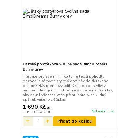
Dětský postýlková 5-dílná sada BimbiDreams
Bunny grey
Hledáte pro své miminko to nejlepší pohodlí,
bezpečí a zároveň stylový doplněk do dětského
pokoje? Náš prémiový 5dílný set do postýlky v
jemném designu s motivem měsíce je navržen tak,
aby splnil všechna vaše přání i nároky na klidný
spánek vašeho děťátka.
1 690 Kč
/
ks
Skladem 1 ks
1 397 Kč
bez DPH
Přidat do košíku
Novinka