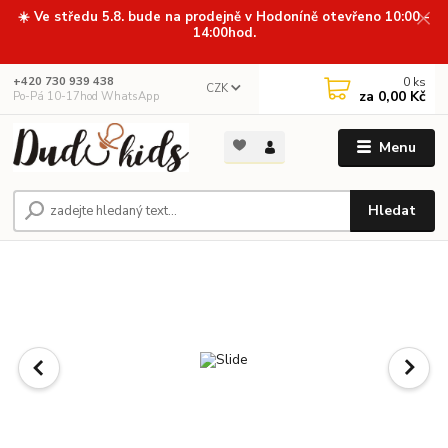
☀️ Ve středu 5.8. bude na prodejně v Hodoníně otevřeno 10:00 -
14:00hod.
0
ks
+420 730 939 438
CZK
za
0,00 Kč
Po-Pá 10-17hod WhatsApp
Menu
Hledat