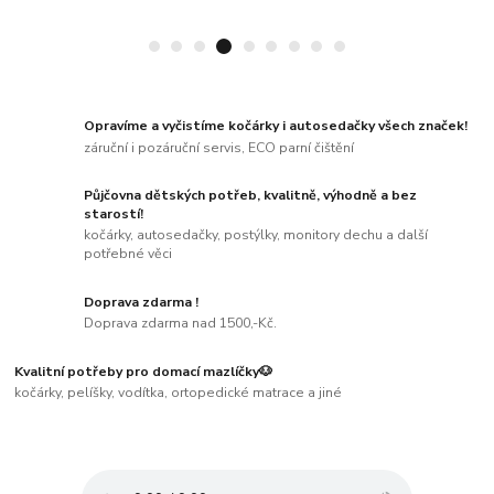
Opravíme a vyčistíme kočárky i autosedačky všech značek!
záruční i pozáruční servis, ECO parní čištění
Půjčovna dětských potřeb, kvalitně, výhodně a bez
starostí!
kočárky, autosedačky, postýlky, monitory dechu a další
potřebné věci
Doprava zdarma !
Doprava zdarma nad 1500,-Kč.
Kvalitní potřeby pro domací mazlíčky🐶
kočárky, pelíšky, vodítka, ortopedické matrace a jiné