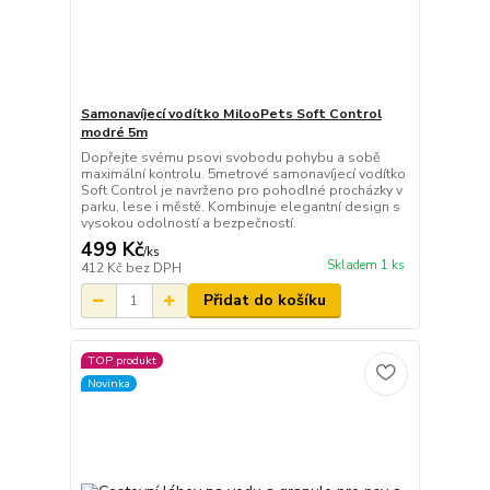
Samonavíjecí vodítko MilooPets Soft Control
modré 5m
Dopřejte svému psovi svobodu pohybu a sobě
maximální kontrolu. 5metrové samonavíjecí vodítko
Soft Control je navrženo pro pohodlné procházky v
parku, lese i městě. Kombinuje elegantní design s
vysokou odolností a bezpečností.
499 Kč
/
ks
Skladem 1 ks
412 Kč
bez DPH
Přidat do košíku
TOP produkt
Novinka