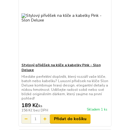
Stylový přívěšek na klíče a kabelky Pink - Slon
Deluxe
Hledáte perfektní doplněk, který rozzáří vaše klíče,
batoh nebo kabelku? Luxusní přívěsek na klíče Slon
Deluxe kombinuje hravý design, elegantní detaily a
nízkou hmotnost. Udělejte radost sobě nebo své
blízké originálním dárkem, který zaujme na první
pohled!
189 Kč
/
ks
Skladem 1 ks
156 Kč
bez DPH
Přidat do košíku