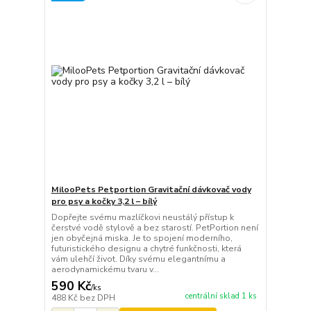
MilooPets Petportion Gravitační dávkovač vody
pro psy a kočky 3,2 l – bílý
Dopřejte svému mazlíčkovi neustálý přístup k
čerstvé vodě stylově a bez starostí. PetPortion není
jen obyčejná miska. Je to spojení moderního,
futuristického designu a chytré funkčnosti, která
vám ulehčí život. Díky svému elegantnímu a
aerodynamickému tvaru v...
590 Kč
/
ks
centrální sklad 1 ks
488 Kč
bez DPH