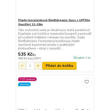
Plavky bezplenkové BimBidreams Guss s UPF50+
(husičky) 12-18m
Tato roztomilá sada je ideální pro malé parádnice!
Dopřejte své holčičce maximální bezpečí a pohodlí
při vodních hrátkách i relaxaci na sluníčku. Sada
BimBidreams Formentera kombinuje chytře
navržené kojenecké plavky s praktickým
kloboučkem – obojí s nejvyšší ...
535 Kč
/
ks
Skladem 1 ks
442 Kč
bez DPH
Přidat do košíku
TOP produkt
Novinka