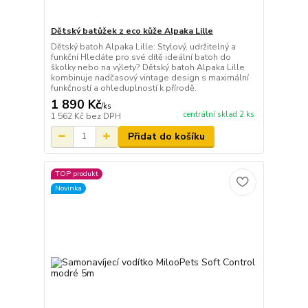
Dětský batůžek z eco kůže Alpaka Lille
Dětský batoh Alpaka Lille: Stylový, udržitelný a
funkční Hledáte pro své dítě ideální batoh do
školky nebo na výlety? Dětský batoh Alpaka Lille
kombinuje nadčasový vintage design s maximální
funkčností a ohleduplností k přírodě.
1 890 Kč
/
ks
centrální sklad 2 ks
1 562 Kč
bez DPH
Přidat do košíku
TOP produkt
Novinka