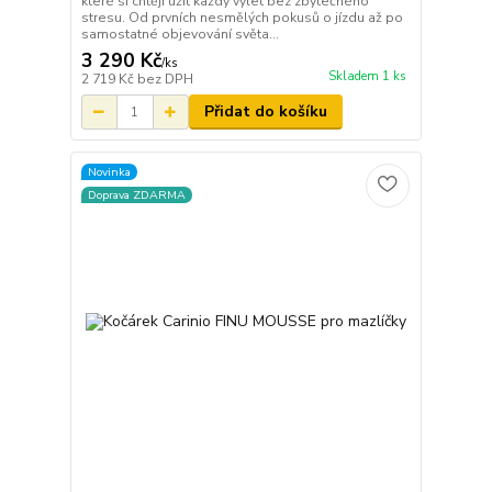
které si chtějí užít každý výlet bez zbytečného
stresu. Od prvních nesmělých pokusů o jízdu až po
samostatné objevování světa...
3 290 Kč
/
ks
Skladem 1 ks
2 719 Kč
bez DPH
Přidat do košíku
Novinka
Doprava ZDARMA