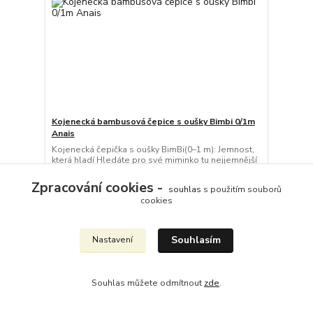
Kojenecká bambusová čepice s oušky Bimbi 0/1m
Anais
Kojenecká čepička s oušky BimBi(0–1 m): Jemnost,
která hladí Hledáte pro své miminko tu nejjemnější
první čepičku? Naše kojenecká čepička BimBi v
něžné bílé barvě kombinuje maximální pohodlí s
Zpracování cookies -
souhlas
s použitím souborů
neodolatelným designem. Díky unikátní směsi
cookies
bambusu a bavlny bude h...
268 Kč
/
ks
Skladem 2 ks
221 Kč
bez DPH
Souhlasím
Nastavení
Přidat do košíku
Souhlas můžete odmítnout
zde
.
Novinka