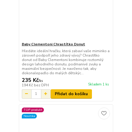
Baby Clementoni Chrastítko Donut
Hledáte ideální hračku, která zabaví vaše miminko a
zároveň podpoří jeho zdravý vývoj? Chrastítko
donut od Baby Clementoni kombinuje roztomilý
design lahodného donutu, podmanivé zvuky a
maximální bezpečnost. Je navrženo tak, aby
dokonalepadlo do malých dětskýc...
235 Kč
/
ks
Skladem 1 ks
194 Kč
bez DPH
Přidat do košíku
TOP produkt
Novinka