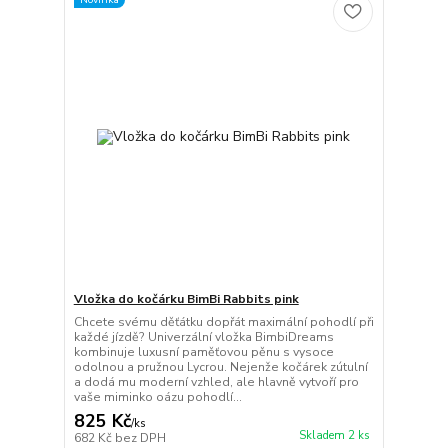
Vložka do kočárku BimBi Rabbits pink
Chcete svému děťátku dopřát maximální pohodlí při
každé jízdě? Univerzální vložka BimbiDreams
kombinuje luxusní paměťovou pěnu s vysoce
odolnou a pružnou Lycrou. Nejenže kočárek zútulní
a dodá mu moderní vzhled, ale hlavně vytvoří pro
vaše miminko oázu pohodlí...
825 Kč
/
ks
Skladem 2 ks
682 Kč
bez DPH