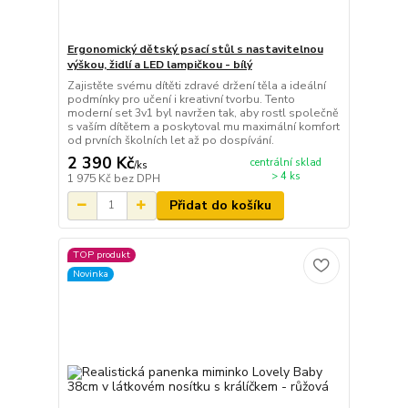
Ergonomický dětský psací stůl s nastavitelnou
výškou, židlí a LED lampičkou - bílý
Zajistěte svému dítěti zdravé držení těla a ideální
podmínky pro učení i kreativní tvorbu. Tento
moderní set 3v1 byl navržen tak, aby rostl společně
s vaším dítětem a poskytoval mu maximální komfort
od prvních školních let až po dospívání.
2 390 Kč
centrální sklad
/
ks
> 4 ks
1 975 Kč
bez DPH
Přidat do košíku
TOP produkt
Novinka