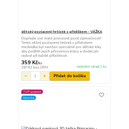
dětský pozlacený řetízek s přívěškem - VÁŽKA
Dopřejte své malé princezně pocit výjimečnosti!
Tento něžný pozlacený řetízek s přívěskem
medvídka byl navržen speciálně pro dětské krky,
aby podtrhl jejich přirozenou krásu a dodal jim
radost při každé příležitosti.
359 Kč
/
ks
centrální sklad 1 ks
297 Kč
bez DPH
Přidat do košíku
TOP produkt
Novinka