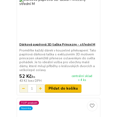
Dárková papírová 3D taška Princezny - střední M
Proměňte každý dárek v kouzelné překvapení. Tato
papírová dárková taška s exkluzivním 3D motivem
princezen okamžitě přenese oslavenkyni do světa
pohádek. Je to ideální volba pro všechny malé
dámy, které milují příběhy o královských dvorcích a
velkolepé oslavy.
52 Kč
centrální sklad
/
ks
> 4 ks
43 Kč
bez DPH
Přidat do košíku
TOP produkt
Novinka