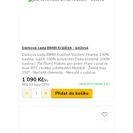
Dárková sada BIMBI Králíček - béžová
Dárková sada BIMBI Králíček Složení: Hračka: 100%
bavlna, výplň: 100% polyester Deka pletená: 100%
bavlna ( 75x75cm) Pokyny pro praní: Praní v pračce
max 30°C / krátké odstředění Nebělit - Žehlit max.
150° - Nečistit chemicky - Nesušit v sušičce.
1 090 Kč
/
ks
centrální sklad 1 ks
901 Kč
bez DPH
Přidat do košíku