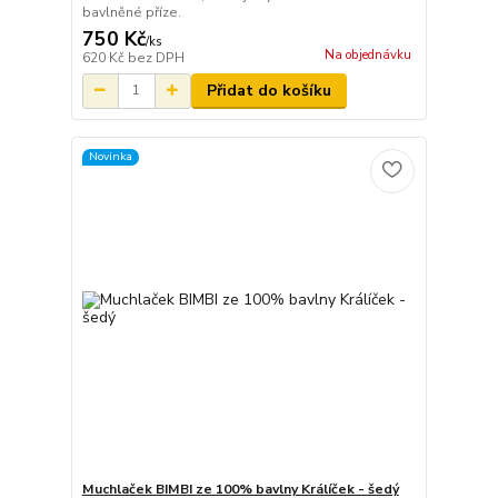
bavlněné příze.
750 Kč
/
ks
Na objednávku
620 Kč
bez DPH
Přidat do košíku
Novinka
Muchlaček BIMBI ze 100% bavlny Králíček - šedý