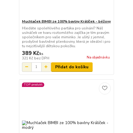
Muchlaček BIMBI ze 100% bavlny Králíček - béžovy
Hledáte spolehlivého parťáka pro usínání? Náš
usínáček ve tvaru roztomilého zajíčka je tím pravým
společníkem pro vaše miminko. Je ušitý z jemné,
prodyšné bavlněné plenkoviny, která je ideální i pro
tu nejcitlivější dětskou pokožku.
389 Kč
/
ks
Na objednávku
321 Kč
bez DPH
Přidat do košíku
TOP produkt