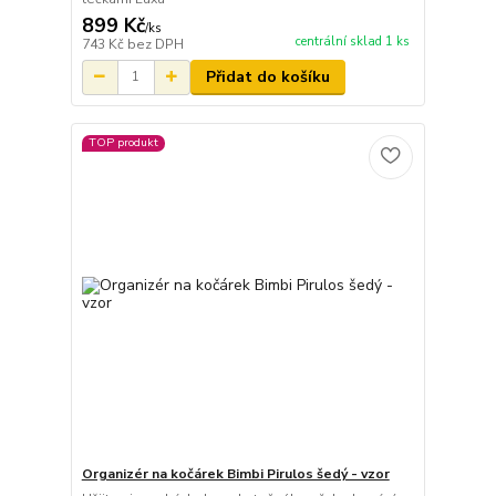
899 Kč
/
ks
centrální sklad 1 ks
743 Kč
bez DPH
Přidat do košíku
TOP produkt
Organizér na kočárek Bimbi Pirulos šedý - vzor