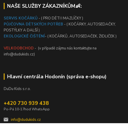
NAŠE SLUŽBY ZÁKAZNÍKŮM👶:
SERVIS KOČÁRKŮ
- ( PRO DĚTI I MAZLÍČKY )
PŮJČOVNA DĚTSKÝCH POTŘEB
- ( KOČÁRKY, AUTOSEDAČKY,
POSTÝLKY A DALŠÍ )
EKOLOGICKÉ ČIŠTĚNÍ
- ( KOČÁRKŮ, AUTOSEDAČEK, ŽIDLIČEK )
VELKOOBCHOD
- (v případě zájmu nás kontaktujte na
info@dudukids.cz)
Hlavní centrála Hodonín (správa e-shopu)
DuDu Kids s.r.o.
+420 730 939 438
Po-Pá 10-17hod WhatsApp
info@dudukids.cz