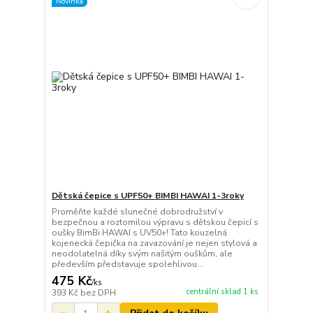
Novinka
Dětská čepice s UPF50+ BIMBI HAWAI 1-3roky
Proměňte každé slunečné dobrodružství v
bezpečnou a roztomilou výpravu s dětskou čepicí s
oušky BimBi HAWAI s UV50+! Tato kouzelná
kojenecká čepička na zavazování je nejen stylová a
neodolatelná díky svým našitým ouškům, ale
především představuje spolehlivou...
475 Kč
/
ks
centrální sklad 1 ks
393 Kč
bez DPH