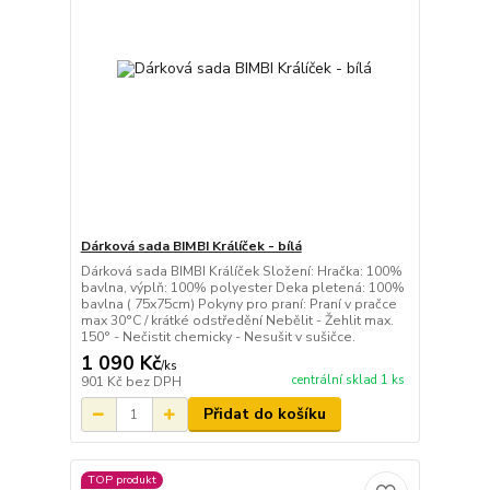
Dárková sada BIMBI Králíček - bílá
Dárková sada BIMBI Králíček Složení: Hračka: 100%
bavlna, výplň: 100% polyester Deka pletená: 100%
bavlna ( 75x75cm) Pokyny pro praní: Praní v pračce
max 30°C / krátké odstředění Nebělit - Žehlit max.
150° - Nečistit chemicky - Nesušit v sušičce.
1 090 Kč
/
ks
centrální sklad 1 ks
901 Kč
bez DPH
Přidat do košíku
TOP produkt