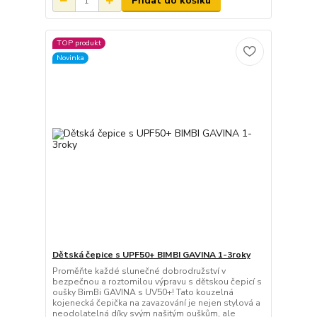
Přidat do košíku
TOP produkt
Novinka
Dětská čepice s UPF50+ BIMBI GAVINA 1-3roky
Proměňte každé slunečné dobrodružství v
bezpečnou a roztomilou výpravu s dětskou čepicí s
oušky BimBi GAVINA s UV50+! Tato kouzelná
kojenecká čepička na zavazování je nejen stylová a
neodolatelná díky svým našitým ouškům, ale