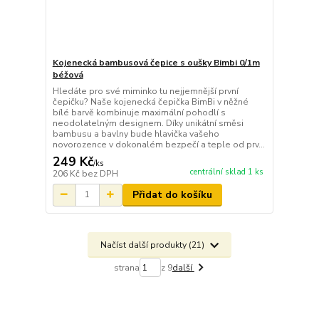
Kojenecká bambusová čepice s oušky Bimbi 0/1m
béžová
Hledáte pro své miminko tu nejjemnější první
čepičku? Naše kojenecká čepička BimBi v něžné
bílé barvě kombinuje maximální pohodlí s
neodolatelným designem. Díky unikátní směsi
bambusu a bavlny bude hlavička vašeho
novorozence v dokonalém bezpečí a teple od prv...
249 Kč
/
ks
centrální sklad 1 ks
206 Kč
bez DPH
Přidat do košíku
Načíst další produkty (21)
strana
z 9
další