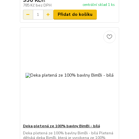
950 Kč
/
ks
centrální sklad 1 ks
785 Kč
bez DPH
Přidat do košíku
Deka pletená ze 100% bavlny BimBi - bílá
Deka pletená ze 100% bavlny BimBi - bílá Pletená
dětská deka BimBi, která je vyrobena ze 100%