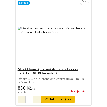
Novinka
Dětská luxusní pletená dvouvrstvá deka s
beránkem BimBi tečky šedá
Dětská luxusní pletená dvouvrstvá deka BimBi s
tečkami Luxu
850 Kč
/
ks
Na objednávku
702 Kč
bez DPH
Přidat do košíku