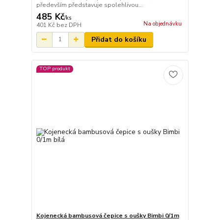
především představuje spolehlivou...
485 Kč
/
ks
Na objednávku
401 Kč
bez DPH
Přidat do košíku
TOP produkt
Kojenecká bambusová čepice s oušky Bimbi 0/1m