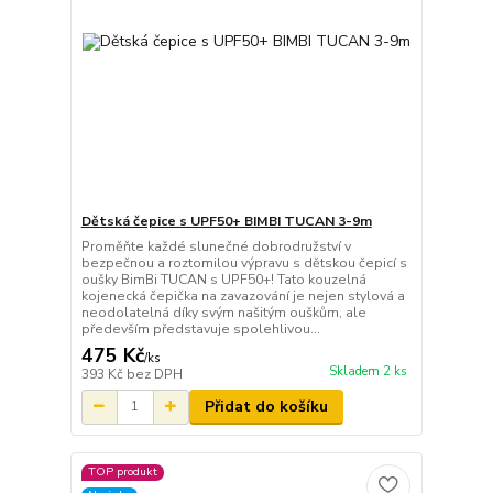
Dětská čepice s UPF50+ BIMBI TUCAN 3-9m
Proměňte každé slunečné dobrodružství v
bezpečnou a roztomilou výpravu s dětskou čepicí s
oušky BimBi TUCAN s UPF50+! Tato kouzelná
kojenecká čepička na zavazování je nejen stylová a
neodolatelná díky svým našitým ouškům, ale
především představuje spolehlivou...
475 Kč
/
ks
Skladem 2 ks
393 Kč
bez DPH
Přidat do košíku
TOP produkt