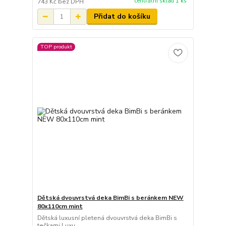
centrální sklad 1 ks
743 Kč
bez DPH
Přidat do košíku
TOP produkt
Dětská dvouvrstvá deka BimBi s beránkem NEW
80x110cm mint
Dětská luxusní pletená dvouvrstvá deka BimBi s
tečkami Luxu