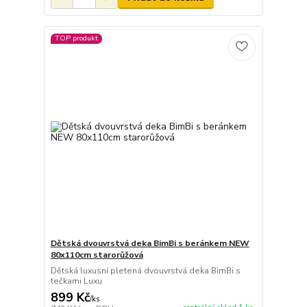
TOP produkt
Dětská dvouvrstvá deka BimBi s beránkem NEW
80x110cm starorůžová
Dětská luxusní pletená dvouvrstvá deka BimBi s
tečkami Luxu
899 Kč
/
ks