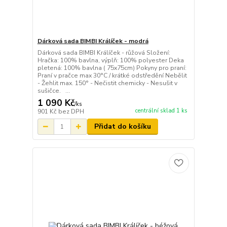
Dárková sada BIMBI Králíček - modrá
Dárková sada BIMBI Králíček - růžová Složení:
Hračka: 100% bavlna, výplň: 100% polyester Deka
pletená: 100% bavlna ( 75x75cm) Pokyny pro praní:
Praní v pračce max 30°C / krátké odstředění Nebělit
- Žehlit max. 150° - Nečistit chemicky - Nesušit v
sušičce. ...
1 090 Kč
/
ks
centrální sklad 1 ks
901 Kč
bez DPH
Přidat do košíku