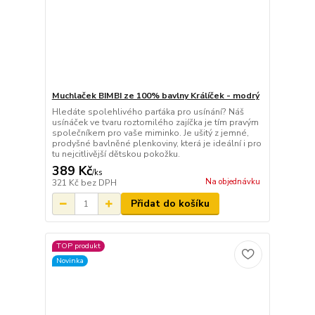
Muchlaček BIMBI ze 100% bavlny Králíček - modrý
Hledáte spolehlivého parťáka pro usínání? Náš
usínáček ve tvaru roztomilého zajíčka je tím pravým
společníkem pro vaše miminko. Je ušitý z jemné,
prodyšné bavlněné plenkoviny, která je ideální i pro
tu nejcitlivější dětskou pokožku.
389 Kč
/
ks
Na objednávku
321 Kč
bez DPH
Přidat do košíku
TOP produkt
Novinka