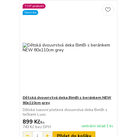
TOP produkt
Novinka
Dětská dvouvrstvá deka BimBi s beránkem NEW
80x110cm grey
Dětská luxusní pletená dvouvrstvá deka BimBi s
tečkami Luxu
899 Kč
/
ks
centrální sklad 1 ks
743 Kč
bez DPH
Přidat do košíku