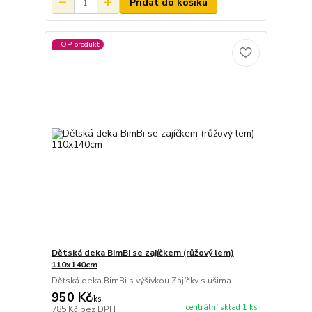
Přidat do košíku
TOP produkt
Dětská deka BimBi se zajíčkem (růžový lem)
110x140cm
Dětská deka BimBi s výšivkou Zajíčky s ušima
950 Kč
/
ks
centrální sklad 1 ks
785 Kč
bez DPH