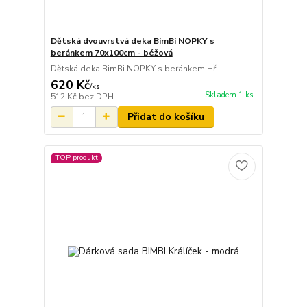
Dětská dvouvrstvá deka BimBi NOPKY s
beránkem 70x100cm - béžová
Dětská deka BimBi NOPKY s beránkem Hř
620 Kč
/
ks
Skladem 1 ks
512 Kč
bez DPH
Přidat do košíku
TOP produkt