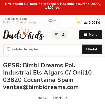
☀️ Ve středu 5.8. bude na prodejně v Hodoníně otevřeno 10:00 -
14:00hod.
0
ks
+420 730 939 438
CZK
za
0,00 Kč
Po-Pá 10-17hod WhatsApp
Menu
Hledat
GPSR: Bimbi Dreams Pol.
Industrial Els Algars C/ Onil10
03820 Cocentaina Spain
ventas@bimbidreams.com
strana
z 9
další