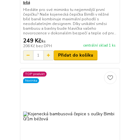
bílá
Hledáte pro své miminko tu nejjemnější první
čepičku? Naše kojenecká čepička BimBi v něžné
bílé barvě kombinuje maximální pohodlí s
neodolatelným designem. Díky unikátní směsi
bambusu a bavlny bude hlavička vašeho
novorozence v dokonalém bezpečí a teple od prv...
249 Kč
/
ks
centrální sklad 1 ks
206 Kč
bez DPH
Přidat do košíku
TOP produkt
Novinka