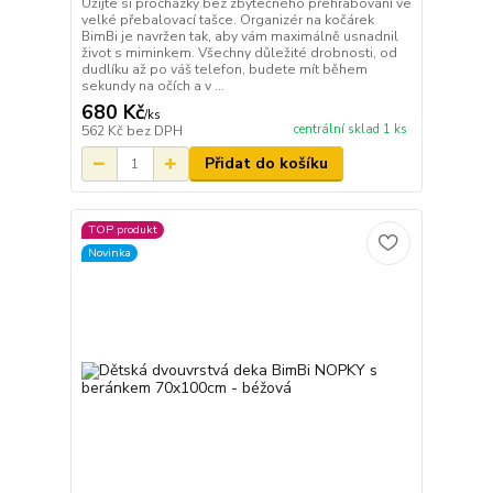
Užijte si procházky bez zbytečného přehrabování ve
velké přebalovací tašce. Organizér na kočárek
BimBi je navržen tak, aby vám maximálně usnadnil
život s miminkem. Všechny důležité drobnosti, od
dudlíku až po váš telefon, budete mít během
sekundy na očích a v ...
680 Kč
/
ks
centrální sklad 1 ks
562 Kč
bez DPH
Přidat do košíku
TOP produkt
Novinka