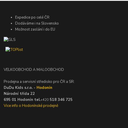
Expedice po celé ČR
Dodáváme i na Slovensko
Možnost zaslání i do EU
VELKOOBCHOD A MALOOBCHOD
Prodejna a servisní středisko pro ČR a SR:
DuDu Kids s.r.o. -
Hodonín
Národní třída 22
695 01 Hodonín tel.
518 346 725
+420
Vice info o Hodonínské prodejně