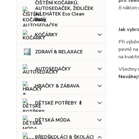
pro tee
ČIŠTĚNÍ KOČÁRKŮ,
či náklon
AUTOSEDAČEK, ŽIDLIČEK
A LEHÁTEK Eco Clean
Baby
Jak vybr
KOČÁRKY
Při výběr
pevně na
ZDRAVÍ & RELAXACE
na kvalit
AUTOSEDAČKY
Všechny n
Neváhej
HRAČKY & ZÁBAVA
DĚTSKÉ POTŘEBY 🍼
DĚTSKÁ MÓDA
PŘEDŠKOLÁCI & ŠKOLÁCI