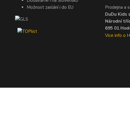
Dodáváme i na Slovensko
Možnost zaslání i do EU
Prodejna a s
DuDu Kids s.
Národní tří
695 01 Hodo
Vice info o 