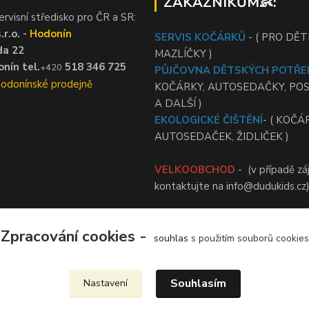
ZÁKAZNÍKŮM👶:
ervisní středisko pro ČR a SR:
r.o. -
Hodonín
SERVIS KOČÁRKŮ
- ( PRO DĚTI
da 22
MAZLÍČKY )
nín tel.
518 346 725
+420
PŮJČOVNA DĚTSKÝCH POTŘE
Hodonínské prodejně
KOČÁRKY, AUTOSEDAČKY, PO
A DALŠÍ )
EKOLOGICKÉ ČIŠTĚNÍ
- ( KOČÁ
AUTOSEDAČEK, ŽIDLIČEK )
VELKOOBCHOD
- (v případě zá
kontaktujte na info@dudukids.cz
Zpracování cookies -
souhlas
s použitím souborů cookies
Upravit sběr cookies.
Souhlasím
Nastavení