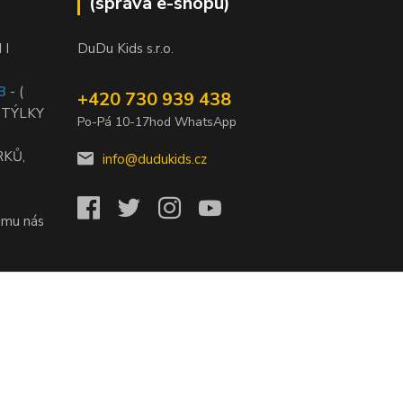
(správa e-shopu)
 I
DuDu Kids s.r.o.
B
- (
+420 730 939 438
STÝLKY
Po-Pá 10-17hod WhatsApp
RKŮ,
info@dudukids.cz
jmu nás
)