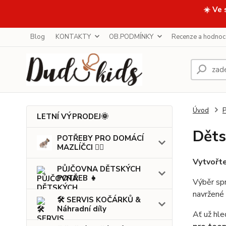
☀️ Ve 
Blog
KONTAKTY
OB.PODMÍNKY
Recenze a hodnoc
Úvod
LETNÍ VÝPRODEJ🌞
Děts
POTŘEBY PRO DOMÁCÍ
MAZLÍČCI 🐕‍🦺
Vytvořte
PŮJČOVNA DĚTSKÝCH
POTŘEB 👧
Výběr spr
navržené 
🛠️ SERVIS KOČÁRKŮ &
Náhradní díly
Ať už hl