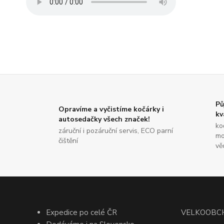
Pů
Opravíme a vyčistíme kočárky i
kv
autosedačky všech značek!
ko
záruční i pozáruční servis, ECO parní
mo
čištění
vě
Expedice po celé ČR
VELKOOBC