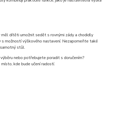
ly kombinují praktické funkce, jako je nastavitelná výška
y měl dítěti umožnit sedět s rovnými zády a chodidly
ly s možností výškového nastavení. Nezapomeňte také
o samotný stůl.
 výběru nebo potřebujete poradit s doručením?
 místo, kde bude učení radostí.