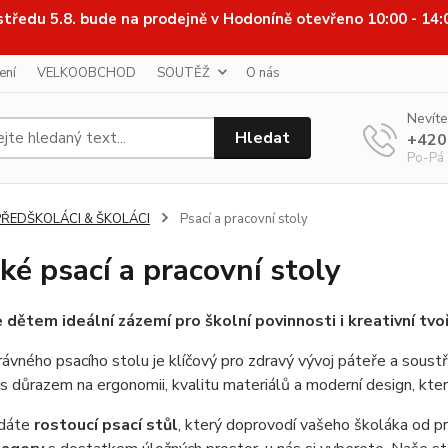
středu 5.8. bude na prodejně v Hodoníně otevřeno 10:00 - 14
ení
VELKOOBCHOD
SOUTĚŽ
O nás
Nevíte
Hledat
+420
Po-Pá
PŘEDŠKOLÁCI & ŠKOLÁCI
Psací a pracovní stoly
ké psací a pracovní stoly
 dětem ideální zázemí pro školní povinnosti i kreativní tvo
ávného psacího stolu je klíčový pro zdravý vývoj páteře a soustř
s důrazem na ergonomii, kvalitu materiálů a moderní design, kt
edáte
rostoucí psací stůl
, který doprovodí vašeho školáka od pr