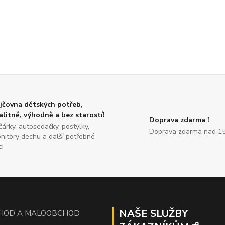
jčovna dětských potřeb,
alitně, výhodně a bez starostí!
Doprava zdarma !
čárky, autosedačky, postýlky,
Doprava zdarma nad 15
nitory dechu a další potřebné
ci
NAŠE SLUŽBY
HOD A MALOOBCHOD