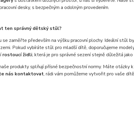
nagery
s dostatkem úložných prostor, u nás si vyberete. Naše sto
 pracovní desky, s bezpečným a odolným provedením.
at ten správný dětský stůl?
u se zaměřte především na výšku pracovní plochy. Ideální stůl b
 zemi. Pokud vybíráte stůl pro mladší dítě, doporučujeme mode
ní
rostoucí židli
, která je pro správné sezení stejně důležitá jak
aše produkty splňují přísné bezpečnostní normy. Máte otázky k
te nás kontaktovat
, rádi vám pomůžeme vytvořit pro vaše dítě