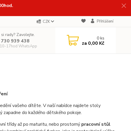
:00hod.
Přihlášení
CZK
 si rady? Zavolejte.
0
ks
 730 939 438
za
0,00 Kč
 10-17hod WhatsApp
ření
edění vašeho dítěte. V naší nabídce najdete stoly
erý zapadne do každého dětského pokoje.
vní třídy až po maturitu, nebo prostorný
pracovní stůl