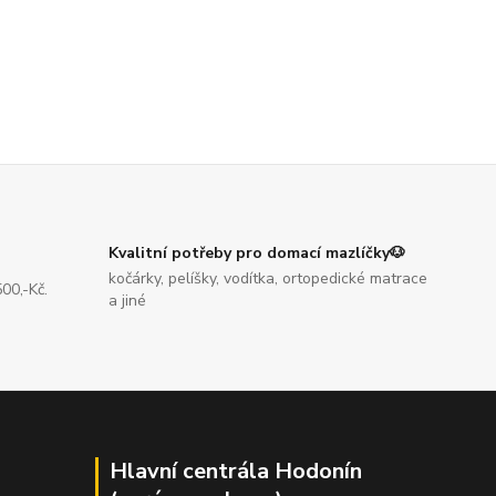
Kvalitní potřeby pro domací mazlíčky🐶
kočárky, pelíšky, vodítka, ortopedické matrace
00,-Kč.
a jiné
Hlavní centrála Hodonín