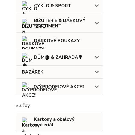
CYKLO & SPORT
BIŽUTERIE & DÁRKOVÝ
SORTIMENT
DÁRKOVÉ POUKAZY
DŮM🏠 & ZAHRADA🌳
BAZÁREK
❗VÝPRODEJOVÉ AKCE❗
Služby
Kartony a obalový
materiál