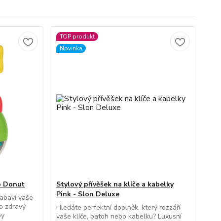
TOP produkt
Novinka
o Donut
Stylový přívěšek na klíče a kabelky
Pink - Slon Deluxe
zabaví vaše
o zdravý
Hledáte perfektní doplněk, který rozzáří
by
vaše klíče, batoh nebo kabelku? Luxusní