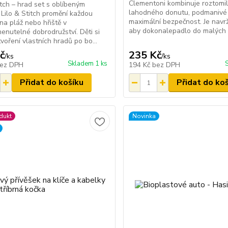
Clementoni kombinuje roztomil
itch – hrad set s oblíbeným
lahodného donutu, podmanivé
Lilo & Stitch promění každou
maximální bezpečnost. Je navr
na pláž nebo hřiště v
aby dokonalepadlo do malých d
nutelné dobrodružství. Děti si
tvoření vlastních hradů po bo...
č
235 Kč
/
ks
/
ks
Skladem 1 ks
ez DPH
194 Kč
bez DPH
Přidat do košíku
Přidat do ko
dukt
Novinka