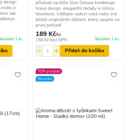
ý design
přívěsek na klíče Slon Deluxe kombinuje
 zvuky a
hravý design, elegantní detaily a nízkou
ženo tak,
hmotnost. Udělejte radost sobě nebo své
ětskýc...
blízké originálním dárkem, který zaujme na
první pohled!
189 Kč
/
ks
Skladem 1 ks
Skladem 1 ks
156 Kč
bez DPH
šíku
Přidat do košíku
TOP produkt
Novinka