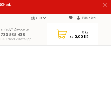
:00hod.
Přihlášení
CZK
 si rady? Zavolejte.
0
ks
 730 939 438
za
0,00 Kč
 10-17hod WhatsApp