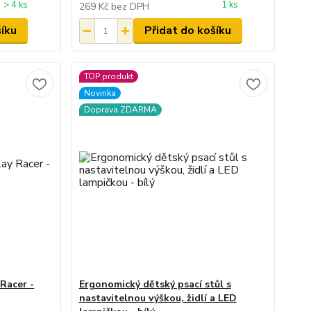
> 4 ks
1 ks
269 Kč
bez DPH
šíku
Přidat do košíku
TOP produkt
Novinka
Doprava ZDARMA
Racer -
Ergonomický dětský psací stůl s
nastavitelnou výškou, židlí a LED