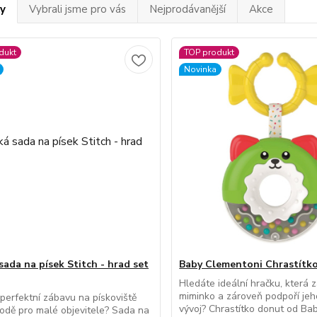
y
Vybrali jsme pro vás
Nejprodávanější
Akce
dukt
TOP produkt
Novinka
sada na písek Stitch - hrad set
Baby Clementoni Chrastítk
Hledáte ideální hračku, která 
miminko a zároveň podpoří jeh
perfektní zábavu na pískoviště
vývoj? Chrastítko donut od Ba
odě pro malé objevitele? Sada na