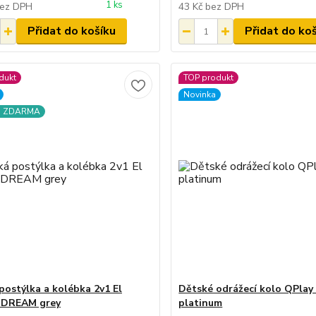
1 ks
ez DPH
43 Kč
bez DPH
Přidat do košíku
Přidat do ko
dukt
TOP produkt
Novinka
a ZDARMA
postýlka a kolébka 2v1 El
Dětské odrážecí kolo QPlay 
 DREAM grey
platinum