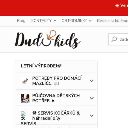
☀️ Ve 
Blog
KONTAKTY
OB.PODMÍNKY
Recenze a hodnoc
LETNÍ VÝPRODEJ🌞
POTŘEBY PRO DOMÁCÍ
MAZLÍČCI 🐕‍🦺
PŮJČOVNA DĚTSKÝCH
POTŘEB 👧
🛠️ SERVIS KOČÁRKŮ &
Náhradní díly