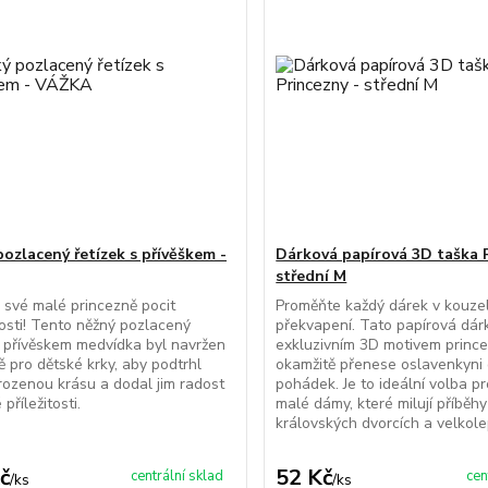
pozlacený řetízek s přívěškem -
Dárková papírová 3D taška P
střední M
 své malé princezně pocit
Proměňte každý dárek v kouze
osti! Tento něžný pozlacený
překvapení. Tato papírová dár
s přívěskem medvídka byl navržen
exkluzivním 3D motivem princ
ě pro dětské krky, aby podtrhl
okamžitě přenese oslavenkyni 
řirozenou krásu a dodal jim radost
pohádek. Je to ideální volba p
 příležitosti.
malé dámy, které milují příběhy
královských dvorcích a velkole
č
52 Kč
centrální sklad
cen
/
ks
/
ks