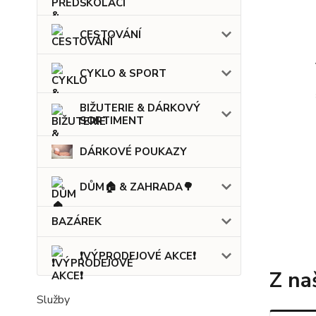
CESTOVÁNÍ
CYKLO & SPORT
BIŽUTERIE & DÁRKOVÝ
SORTIMENT
DÁRKOVÉ POUKAZY
DŮM🏠 & ZAHRADA🌳
BAZÁREK
❗VÝPRODEJOVÉ AKCE❗
Z na
Služby