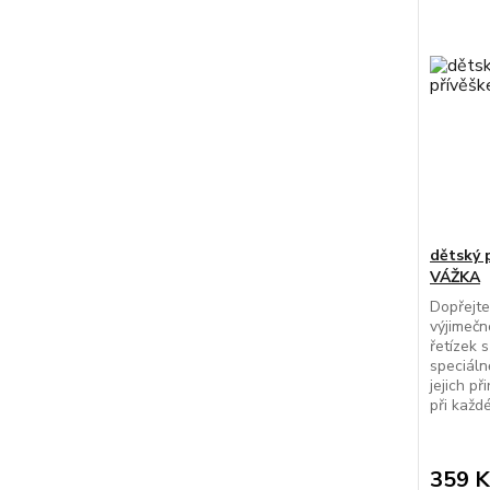
dětský 
VÁŽKA
Dopřejte
výjimečn
řetízek 
speciáln
jejich p
při každé
359 K