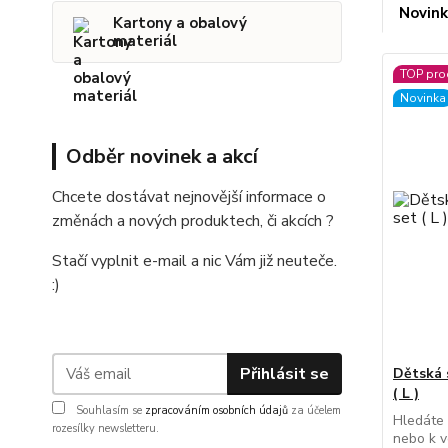
Novink
Kartony a obalový
materiál
TOP pro
Novinka
Odběr novinek a akcí
Chcete dostávat nejnovější informace o
změnách a nových produktech, či akcích ?
Stačí vyplnit e-mail a nic Vám již neuteče.
:)
Přihlásit se
Dětská 
( L )
Souhlasím se
zpracováním osobních údajů
za účelem
Hledáte 
rozesílky newsletteru.
nebo k v