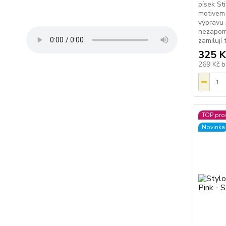
písek St
motivem 
výpravu 
nezapome
zamilují 
325 K
269 Kč
b
TOP pro
Novinka