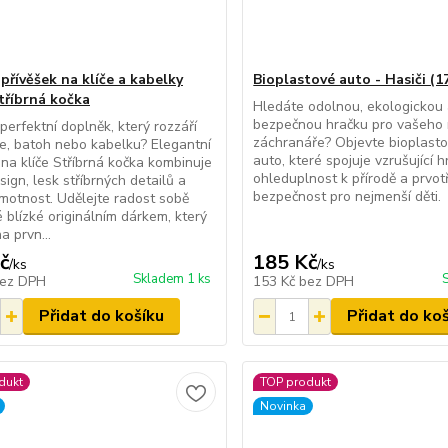
přívěšek na klíče a kabelky
Bioplastové auto - Hasiči (1
Stříbrná kočka
Hledáte odolnou, ekologickou
bezpečnou hračku pro vašeho
perfektní doplněk, který rozzáří
záchranáře? Objevte bioplasto
če, batoh nebo kabelku? Elegantní
auto, které spojuje vzrušující h
 na klíče Stříbrná kočka kombinuje
ohleduplnost k přírodě a prvotř
sign, lesk stříbrných detailů a
bezpečnost pro nejmenší děti.
motnost. Udělejte radost sobě
 blízké originálním dárkem, který
a prvn...
č
185 Kč
/
ks
/
ks
Skladem 1 ks
ez DPH
153 Kč
bez DPH
Přidat do košíku
Přidat do ko
dukt
TOP produkt
Novinka