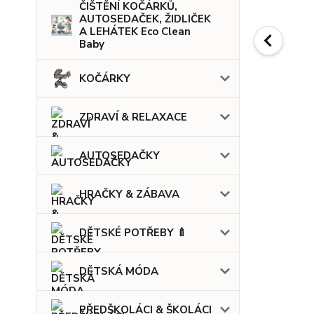
ČIŠTĚNÍ KOČÁRKŮ,
AUTOSEDAČEK, ŽIDLIČEK
A LEHÁTEK Eco Clean
Baby
KOČÁRKY
ZDRAVÍ & RELAXACE
AUTOSEDAČKY
HRAČKY & ZÁBAVA
DĚTSKÉ POTŘEBY 🍼
DĚTSKÁ MÓDA
PŘEDŠKOLÁCI & ŠKOLÁCI