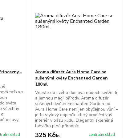
rincezny -
Aroma difuzér Aura Home Care se
sušenými květy Enchanted Garden
180ml
lné
ková taška s
Vneste do svého domova nádech svěžesti
ezen
a jemnou magii přírody. Aroma difuzér
do světa
sušených květin Enchanted Garden od
ro všechny
Aura Home Care není jen obyčejnou vůní –
 o
je to stylový doplněk, který promění váš
pé oslavy.
interiér v oázu klidu. Elegantní skleněná
lahvička plná přírodníc...
325 Kč
trální sklad
centrální sklad
/
ks