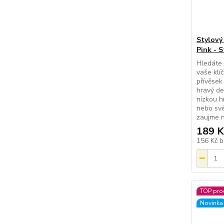
Stylový 
Pink - 
Hledáte 
vaše klí
přívěsek
hravý de
nízkou h
nebo své
zaujme n
189 K
156 Kč
b
TOP pro
Novinka