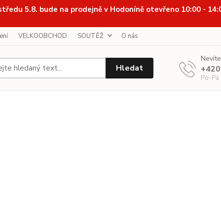
středu 5.8. bude na prodejně v Hodoníně otevřeno 10:00 - 14
ení
VELKOOBCHOD
SOUTĚŽ
O nás
Nevíte
Hledat
+420
Po-Pá