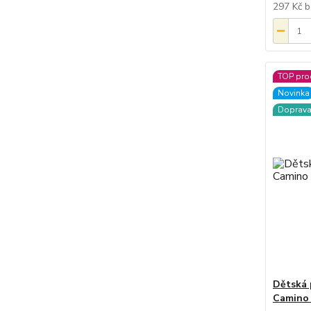
297 Kč
b
TOP pro
Novinka
Doprav
Dětská 
Camino