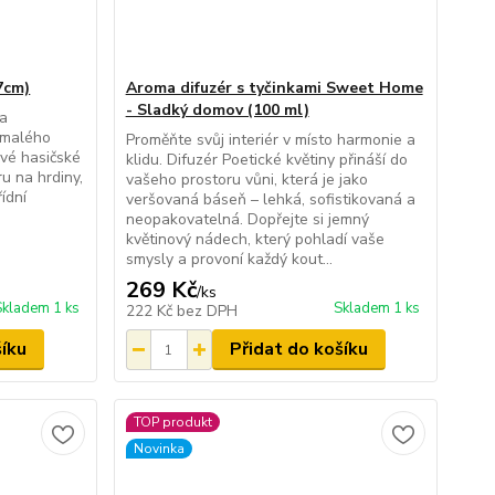
7cm)
Aroma difuzér s tyčinkami Sweet Home
- Sladký domov (100 ml)
 a
 malého
Proměňte svůj interiér v místo harmonie a
vé hasičské
klidu. Difuzér Poetické květiny přináší do
ru na hrdiny,
vašeho prostoru vůni, která je jako
ídní
veršovaná báseň – lehká, sofistikovaná a
neopakovatelná. Dopřejte si jemný
květinový nádech, který pohladí vaše
smysly a provoní každý kout...
269 Kč
/
ks
Skladem 1 ks
Skladem 1 ks
222 Kč
bez DPH
šíku
Přidat do košíku
TOP produkt
Novinka