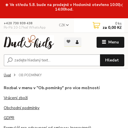
☀️ Ve středu 5.8. bude na prodejně v Hodoníně otevřeno 10:00 -
14:00hod.
0
ks
+420 730 939 438
CZK
za
0,00 Kč
Po-Pá 10-17hod WhatsApp
Menu
Hledat
Úvod
OB.PODMÍNKY
Rozbal v menu v "Ob.pomínky" pro více možností
Vrácení zboží
Obchodní podmínky
GDPR
Formulář pro odsoupení od smlouvy (nepovinné)