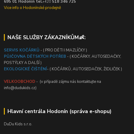
695 01 Hodonín tel.
518 346 725
+420
Vice info o Hodonínské prodejně
NAŠE SLUŽBY ZÁKAZNÍKŮM👶:
SERVIS KOČÁRKŮ
- ( PRO DĚTI I MAZLÍČKY )
PŮJČOVNA DĚTSKÝCH POTŘEB
- ( KOČÁRKY, AUTOSEDAČKY,
POSTÝLKY A DALŠÍ )
EKOLOGICKÉ ČIŠTĚNÍ
- ( KOČÁRKŮ, AUTOSEDAČEK, ŽIDLIČEK )
VELKOOBCHOD
- (v případě zájmu nás kontaktujte na
info@dudukids.cz)
Hlavní centrála Hodonín (správa e-shopu)
DuDu Kids s.r.o.