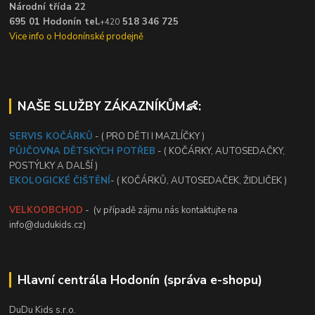
Národní třída 22
695 01 Hodonín tel.
518 346 725
+420
Vice info o Hodonínské prodejně
NAŠE SLUŽBY ZÁKAZNÍKŮM👶:
SERVIS KOČÁRKŮ
- ( PRO DĚTI I MAZLÍČKY )
PŮJČOVNA DĚTSKÝCH POTŘEB
- ( KOČÁRKY, AUTOSEDAČKY,
POSTÝLKY A DALŠÍ )
EKOLOGICKÉ ČIŠTĚNÍ
- ( KOČÁRKŮ, AUTOSEDAČEK, ŽIDLIČEK )
VELKOOBCHOD
- (v případě zájmu nás kontaktujte na
info@dudukids.cz)
Hlavní centrála Hodonín (správa e-shopu)
DuDu Kids s.r.o.