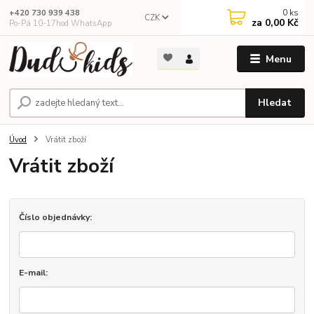
0
ks
+420 730 939 438
CZK
za
0,00 Kč
Po-Pá 10-17hod WhatsApp
Menu
Hledat
Úvod
Vrátit zboží
Vrátit zboží
Číslo objednávky:
E-mail: