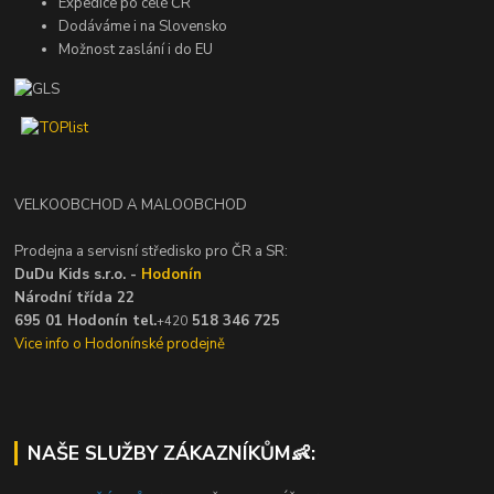
Expedice po celé ČR
Dodáváme i na Slovensko
Možnost zaslání i do EU
VELKOOBCHOD A MALOOBCHOD
Prodejna a servisní středisko pro ČR a SR:
DuDu Kids s.r.o. -
Hodonín
Národní třída 22
695 01 Hodonín tel.
518 346 725
+420
Vice info o Hodonínské prodejně
NAŠE SLUŽBY ZÁKAZNÍKŮM👶: