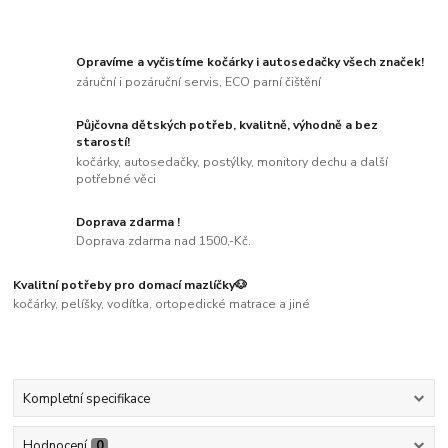
Opravíme a vyčistíme kočárky i autosedačky všech značek!
záruční i pozáruční servis, ECO parní čištění
Půjčovna dětských potřeb, kvalitně, výhodně a bez
starostí!
kočárky, autosedačky, postýlky, monitory dechu a další
potřebné věci
Doprava zdarma !
Doprava zdarma nad 1500,-Kč.
Kvalitní potřeby pro domací mazlíčky🐶
kočárky, pelíšky, vodítka, ortopedické matrace a jiné
Kompletní specifikace
Hodnocení
0