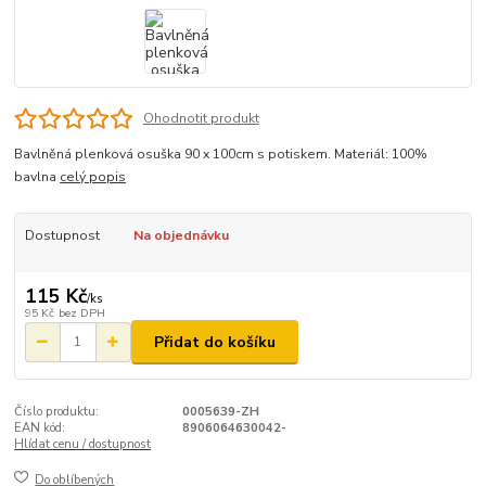
Ohodnotit produkt
Bavlněná plenková osuška 90 x 100cm s potiskem. Materiál: 100%
bavlna
celý popis
Dostupnost
Na objednávku
115 Kč
/
ks
95 Kč
bez DPH
Přidat do košíku
Číslo produktu:
0005639-ZH
EAN kód:
8906064630042-
Hlídat cenu / dostupnost
Do oblíbených