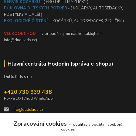
SERVIS KOČÁRKŮ
- ( PRO DĚTI I MAZLÍČKY )
PŮJČOVNA DĚTSKÝCH POTŘEB
- ( KOČÁRKY, AUTOSEDAČKY,
POSTÝLKY A DALŠÍ )
EKOLOGICKÉ ČIŠTĚNÍ
- ( KOČÁRKŮ, AUTOSEDAČEK, ŽIDLIČEK )
VELKOOBCHOD
- (v případě zájmu nás kontaktujte na
info@dudukids.cz)
Hlavní centrála Hodonín (správa e-shopu)
DuDu Kids s.r.o.
+420 730 939 438
Po-Pá 10-17hod WhatsApp
info@dudukids.cz
Zpracování cookies -
souhlas
s použitím souborů
cookies