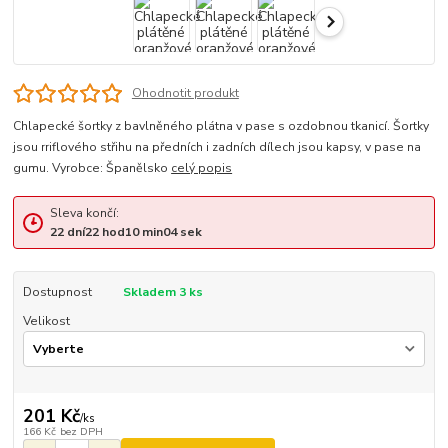
Ohodnotit produkt
Chlapecké šortky z bavlněného plátna v pase s ozdobnou tkanicí. Šortky
jsou rriflového střihu na předních i zadních dílech jsou kapsy, v pase na
gumu. Vyrobce: Španělsko
celý popis
Sleva končí:
22
dní
22
hod
10
min
04
sek
Dostupnost
Skladem 3 ks
Velikost
201 Kč
/
ks
166 Kč
bez DPH