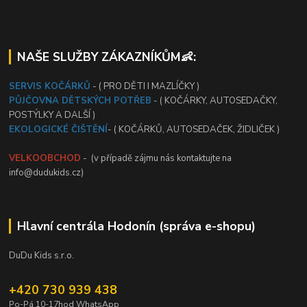
NAŠE SLUŽBY ZÁKAZNÍKŮM👶:
SERVIS KOČÁRKŮ
- ( PRO DĚTI I MAZLÍČKY )
PŮJČOVNA DĚTSKÝCH POTŘEB
- ( KOČÁRKY, AUTOSEDAČKY,
POSTÝLKY A DALŠÍ )
EKOLOGICKÉ ČIŠTĚNÍ
- ( KOČÁRKŮ, AUTOSEDAČEK, ŽIDLIČEK )
VELKOOBCHOD
- (v případě zájmu nás kontaktujte na
info@dudukids.cz)
Hlavní centrála Hodonín (správa e-shopu)
DuDu Kids s.r.o.
+420 730 939 438
Po-Pá 10-17hod WhatsApp