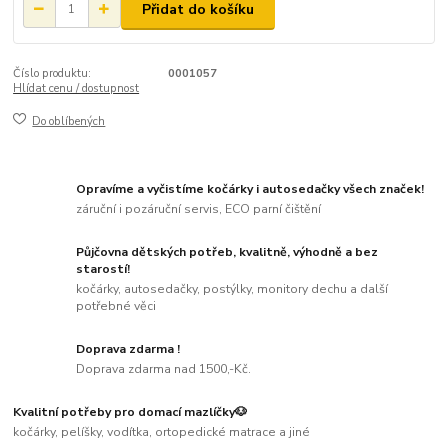
Přidat do košíku
Číslo produktu:
0001057
Hlídat cenu / dostupnost
Do oblíbených
Opravíme a vyčistíme kočárky i autosedačky všech značek!
záruční i pozáruční servis, ECO parní čištění
Půjčovna dětských potřeb, kvalitně, výhodně a bez
starostí!
kočárky, autosedačky, postýlky, monitory dechu a další
potřebné věci
Doprava zdarma !
Doprava zdarma nad 1500,-Kč.
Kvalitní potřeby pro domací mazlíčky🐶
kočárky, pelíšky, vodítka, ortopedické matrace a jiné