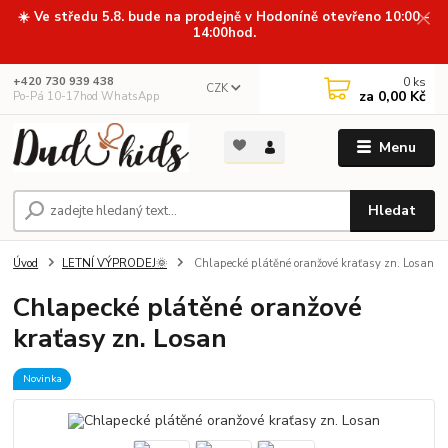
☀️ Ve středu 5.8. bude na prodejně v Hodoníně otevřeno 10:00 -
14:00hod.
0
ks
+420 730 939 438
CZK
za
0,00 Kč
Po-Pá 10-17hod WhatsApp
Menu
Hledat
Úvod
LETNÍ VÝPRODEJ🌞
Chlapecké plátěné oranžové kraťasy zn. Losan
Chlapecké plátěné oranžové
kraťasy zn. Losan
Novinka