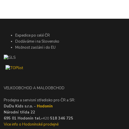
Expedice po celé ČR
Dodáváme i na Slovensko
Možnost zaslání i do EU
VELKOOBCHOD A MALOOBCHOD
Prodejna a servisní středisko pro ČR a SR:
DuDu Kids s.r.o. -
Hodonín
Národní třída 22
695 01 Hodonín tel.
518 346 725
+420
Vice info o Hodonínské prodejně