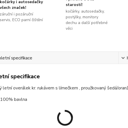
kočárky i autosedačky
starostí!
všech značek!
kočárky, autosedačky,
záruční i pozáruční
postýlky, monitory
servis, ECO parní čištění
dechu a další potřebné
věci
etní specifikace
tní specifikace
 letní overálek kr. rukávem s límečkem , proužkovaný šedá/oran
: 100% bavlna