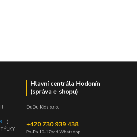
Hlavní centrála Hodonín
(správa e-shopu)
 I
DuDu Kids s.r.o.
B
- (
+420 730 939 438
STÝLKY
Po-Pá 10-17hod WhatsApp