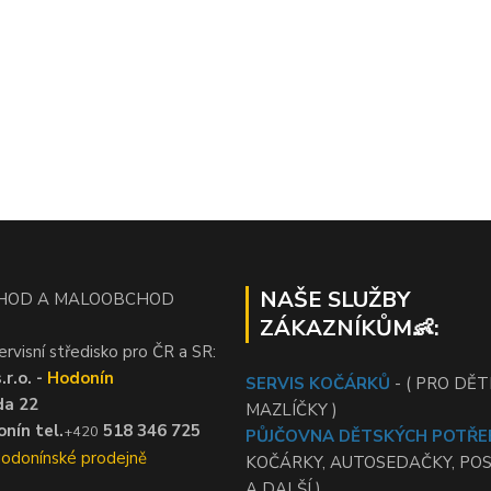
NAŠE SLUŽBY
HOD A MALOOBCHOD
ZÁKAZNÍKŮM👶:
ervisní středisko pro ČR a SR:
r.o. -
Hodonín
SERVIS KOČÁRKŮ
- ( PRO DĚTI
da 22
MAZLÍČKY )
nín tel.
518 346 725
+420
PŮJČOVNA DĚTSKÝCH POTŘE
Hodonínské prodejně
KOČÁRKY, AUTOSEDAČKY, PO
A DALŠÍ )