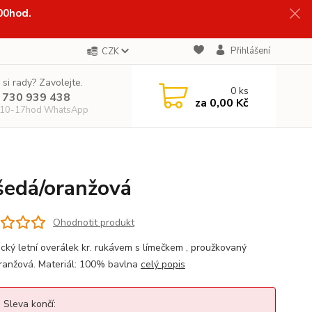
:00hod.
Přihlášení
CZK
 si rady? Zavolejte.
0
ks
 730 939 438
za
0,00 Kč
 10-17hod WhatsApp
šedá/oranžová
Ohodnotit produkt
cký letní overálek kr. rukávem s límečkem , proužkovaný
ranžová. Materiál: 100% bavlna
celý popis
Sleva končí: