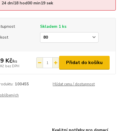
24
dní
18
hod
00
min
18
sek
tupnost
Skladem 1 ks
ikost
9 Kč
/
ks
Přidat do košíku
 Kč
bez DPH
roduktu:
100455
Hlídat cenu / dostupnost
oblíbených
Kvalitní potřeby pro domací