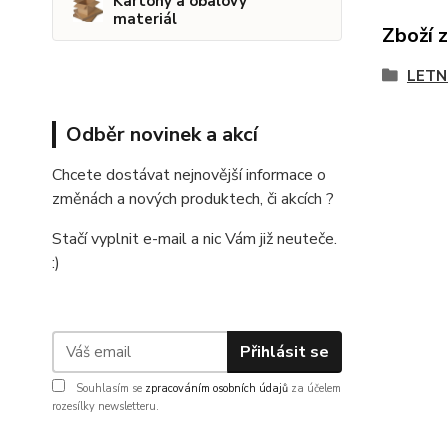
Kartony a obalový
materiál
Zboží 
LETN
Odběr novinek a akcí
Chcete dostávat nejnovější informace o
změnách a nových produktech, či akcích ?
Stačí vyplnit e-mail a nic Vám již neuteče.
:)
Přihlásit se
Souhlasím se
zpracováním osobních údajů
za účelem
rozesílky newsletteru.