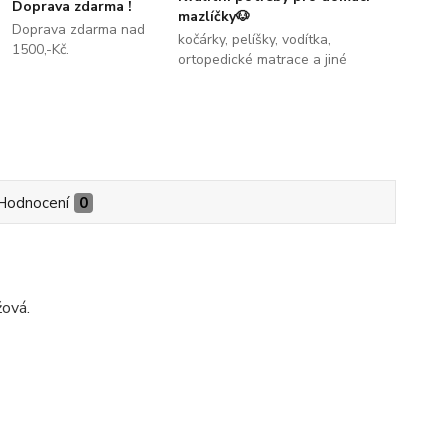
Doprava zdarma !
mazlíčky🐶
Doprava zdarma nad
kočárky, pelíšky, vodítka,
1500,-Kč.
ortopedické matrace a jiné
Hodnocení
0
žová.