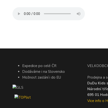
Expedice po celé ČR
VELKOOBC
Dodáváme i na Slovensko
Možnost zaslání i do EU
Prodejna a s
DuDu Kids s.
Národní tří
695 01 Hodo
Vice info o 