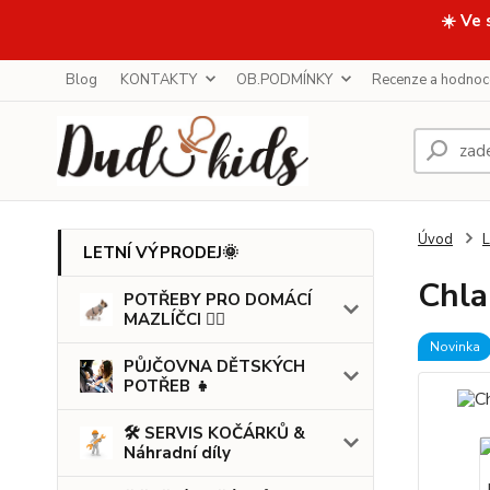
☀️ Ve 
Blog
KONTAKTY
OB.PODMÍNKY
Recenze a hodnoc
Úvod
LETNÍ VÝPRODEJ🌞
Chla
POTŘEBY PRO DOMÁCÍ
MAZLÍČCI 🐕‍🦺
Novinka
PŮJČOVNA DĚTSKÝCH
POTŘEB 👧
🛠️ SERVIS KOČÁRKŮ &
Náhradní díly