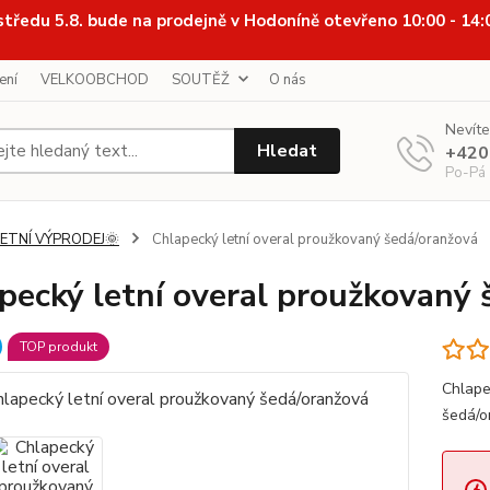
středu 5.8. bude na prodejně v Hodoníně otevřeno 10:00 - 14
ení
VELKOOBCHOD
SOUTĚŽ
O nás
Nevíte
Hledat
+420
Po-Pá
LETNÍ VÝPRODEJ🌞
Chlapecký letní overal proužkovaný šedá/oranžová
pecký letní overal proužkovaný 
TOP produkt
Chlape
šedá/o