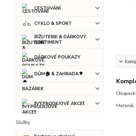
CESTOVÁNÍ
CYKLO & SPORT
BIŽUTERIE & DÁRKOVÝ
SORTIMENT
DÁRKOVÉ POUKAZY
Kompl
DŮM🏠 & ZAHRADA🌳
Komple
BAZÁREK
Chlapecký
❗VÝPRODEJOVÉ AKCE❗
Materiál
Služby