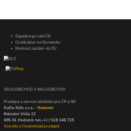
Expedice po celé ČR
Dodáváme i na Slovensko
Možnost zaslání i do EU
VELKOOBCHOD A MALOOBCHOD
Prodejna a servisní středisko pro ČR a SR:
DuDu Kids s.r.o. -
Hodonín
Národní třída 22
695 01 Hodonín tel.
518 346 725
+420
Vice info o Hodonínské prodejně