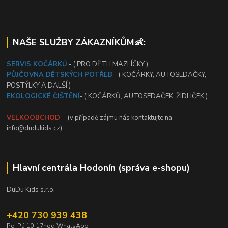
NAŠE SLUŽBY ZÁKAZNÍKŮM👶:
SERVIS KOČÁRKŮ
- ( PRO DĚTI I MAZLÍČKY )
PŮJČOVNA DĚTSKÝCH POTŘEB
- ( KOČÁRKY, AUTOSEDAČKY,
POSTÝLKY A DALŠÍ )
EKOLOGICKÉ ČIŠTĚNÍ
- ( KOČÁRKŮ, AUTOSEDAČEK, ŽIDLIČEK )
VELKOOBCHOD
- (v případě zájmu nás kontaktujte na
info@dudukids.cz)
Hlavní centrála Hodonín (správa e-shopu)
DuDu Kids s.r.o.
+420 730 939 438
Po-Pá 10-17hod WhatsApp