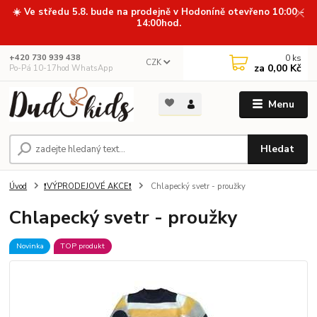
☀️ Ve středu 5.8. bude na prodejně v Hodoníně otevřeno 10:00 -
14:00hod.
0
ks
+420 730 939 438
CZK
za
0,00 Kč
Po-Pá 10-17hod WhatsApp
Menu
Hledat
Úvod
❗VÝPRODEJOVÉ AKCE❗
Chlapecký svetr - proužky
Chlapecký svetr - proužky
Novinka
TOP produkt