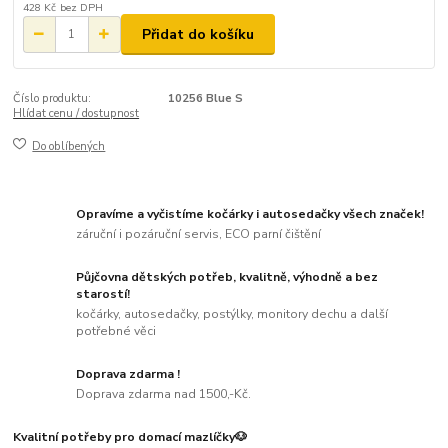
428 Kč
bez DPH
Přidat do košíku
Číslo produktu:
10256 Blue S
Hlídat cenu / dostupnost
Do oblíbených
Opravíme a vyčistíme kočárky i autosedačky všech značek!
záruční i pozáruční servis, ECO parní čištění
Půjčovna dětských potřeb, kvalitně, výhodně a bez
starostí!
kočárky, autosedačky, postýlky, monitory dechu a další
potřebné věci
Doprava zdarma !
Doprava zdarma nad 1500,-Kč.
Kvalitní potřeby pro domací mazlíčky🐶