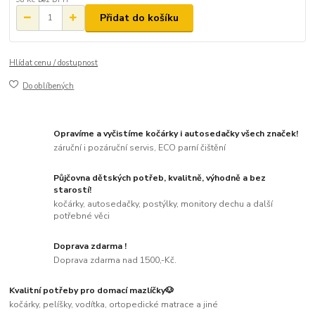
Přidat do košíku
Hlídat cenu / dostupnost
Do oblíbených
Opravíme a vyčistíme kočárky i autosedačky všech značek!
záruční i pozáruční servis, ECO parní čištění
Půjčovna dětských potřeb, kvalitně, výhodně a bez
starostí!
kočárky, autosedačky, postýlky, monitory dechu a další
potřebné věci
Doprava zdarma !
Doprava zdarma nad 1500,-Kč.
Kvalitní potřeby pro domací mazlíčky🐶
kočárky, pelíšky, vodítka, ortopedické matrace a jiné