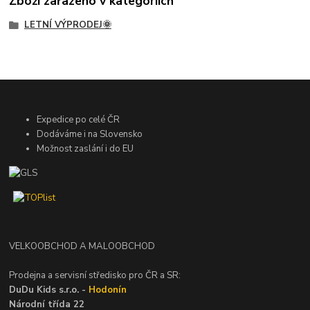
Zboží zařazeno v kategoriích
LETNÍ VÝPRODEJ🌞
Expedice po celé ČR
Dodáváme i na Slovensko
Možnost zaslání i do EU
VELKOOBCHOD A MALOOBCHOD
Prodejna a servisní středisko pro ČR a SR:
DuDu Kids s.r.o. -
Hodonín
Národní třída 22