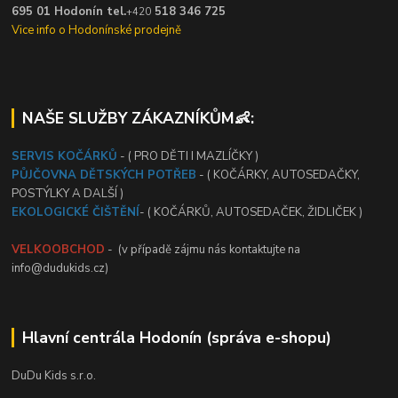
695 01 Hodonín tel.
518 346 725
+420
Vice info o Hodonínské prodejně
NAŠE SLUŽBY ZÁKAZNÍKŮM👶:
SERVIS KOČÁRKŮ
- ( PRO DĚTI I MAZLÍČKY )
PŮJČOVNA DĚTSKÝCH POTŘEB
- ( KOČÁRKY, AUTOSEDAČKY,
POSTÝLKY A DALŠÍ )
EKOLOGICKÉ ČIŠTĚNÍ
- ( KOČÁRKŮ, AUTOSEDAČEK, ŽIDLIČEK )
VELKOOBCHOD
- (v případě zájmu nás kontaktujte na
info@dudukids.cz)
Hlavní centrála Hodonín (správa e-shopu)
DuDu Kids s.r.o.