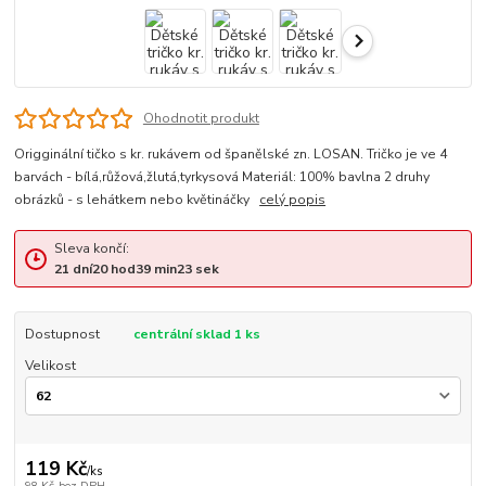
Ohodnotit produkt
Origginální tičko s kr. rukávem od španělské zn. LOSAN. Tričko je ve 4
barvách - bílá,růžová,žlutá,tyrkysová Materiál: 100% bavlna 2 druhy
obrázků - s lehátkem nebo květináčky
celý popis
Sleva končí:
21
dní
20
hod
39
min
22
sek
Dostupnost
centrální sklad 1 ks
Velikost
119 Kč
/
ks
98 Kč
bez DPH