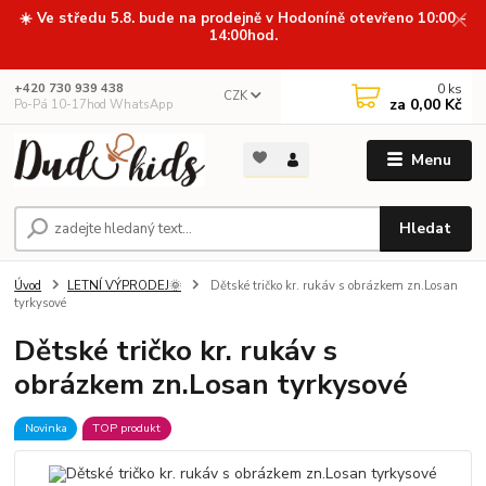
☀️ Ve středu 5.8. bude na prodejně v Hodoníně otevřeno 10:00 -
14:00hod.
0
ks
+420 730 939 438
CZK
za
0,00 Kč
Po-Pá 10-17hod WhatsApp
Menu
Hledat
Úvod
LETNÍ VÝPRODEJ🌞
Dětské tričko kr. rukáv s obrázkem zn.Losan
tyrkysové
Dětské tričko kr. rukáv s
obrázkem zn.Losan tyrkysové
Novinka
TOP produkt