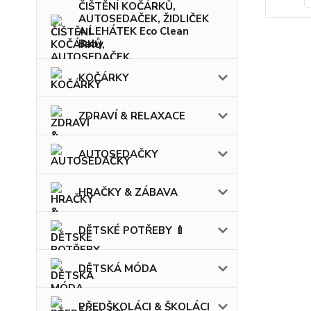
ČIŠTĚNÍ KOČÁRKŮ,
AUTOSEDAČEK, ŽIDLIČEK
A LEHÁTEK Eco Clean
Baby
KOČÁRKY
ZDRAVÍ & RELAXACE
AUTOSEDAČKY
HRAČKY & ZÁBAVA
DĚTSKÉ POTŘEBY 🍼
DĚTSKÁ MÓDA
PŘEDŠKOLÁCI & ŠKOLÁCI