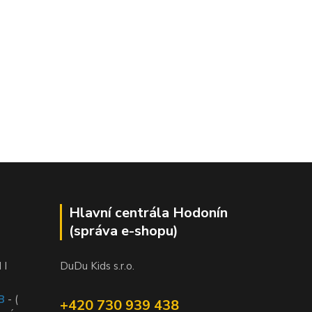
Hlavní centrála Hodonín
(správa e-shopu)
 I
DuDu Kids s.r.o.
B
- (
+420 730 939 438