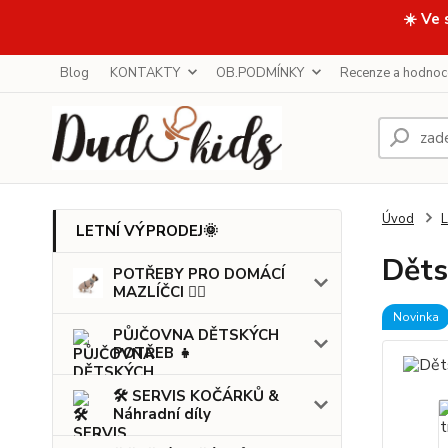
☀️ Ve 
Blog
KONTAKTY
OB.PODMÍNKY
Recenze a hodnoc
Úvod
LETNÍ VÝPRODEJ🌞
Děts
POTŘEBY PRO DOMÁCÍ
MAZLÍČCI 🐕‍🦺
Novinka
PŮJČOVNA DĚTSKÝCH
POTŘEB 👧
🛠️ SERVIS KOČÁRKŮ &
Náhradní díly