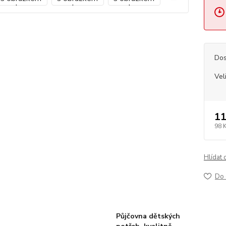
Dos
Vel
11
98 
Hlídat 
Do 
Půjčovna dětských