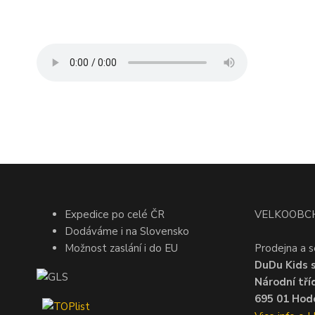
Expedice po celé ČR
VELKOOBC
Dodáváme i na Slovensko
Možnost zaslání i do EU
Prodejna a s
DuDu Kids s.
Národní tří
695 01 Hodo