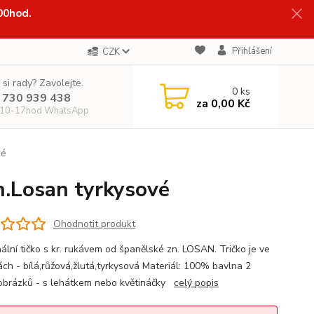
:00hod.
Přihlášení
CZK
 si rady? Zavolejte.
0
ks
 730 939 438
za
0,00 Kč
 10-17hod WhatsApp
vé
n.Losan tyrkysové
Ohodnotit produkt
nální tičko s kr. rukávem od španělské zn. LOSAN. Tričko je ve
ách - bílá,růžová,žlutá,tyrkysová Materiál: 100% bavlna 2
obrázků - s lehátkem nebo květináčky
celý popis