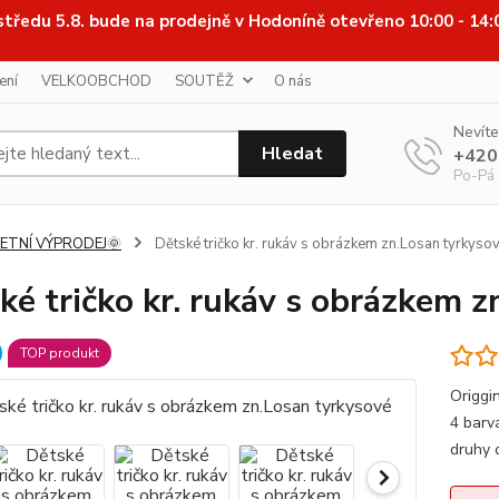
středu 5.8. bude na prodejně v Hodoníně otevřeno 10:00 - 14
ení
VELKOOBCHOD
SOUTĚŽ
O nás
Nevíte
Hledat
+420
Po-Pá
LETNÍ VÝPRODEJ🌞
Dětské tričko kr. rukáv s obrázkem zn.Losan tyrkyso
ké tričko kr. rukáv s obrázkem z
TOP produkt
Origgi
4 barv
druhy 