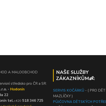
NAŠE SLUŽBY
HOD A MALOOBCHOD
ZÁKAZNÍKŮM👶:
ervisní středisko pro ČR a SR:
r.o. -
Hodonín
SERVIS KOČÁRKŮ
- ( PRO DĚTI
da 22
MAZLÍČKY )
nín tel.
518 346 725
+420
PŮJČOVNA DĚTSKÝCH POTŘE