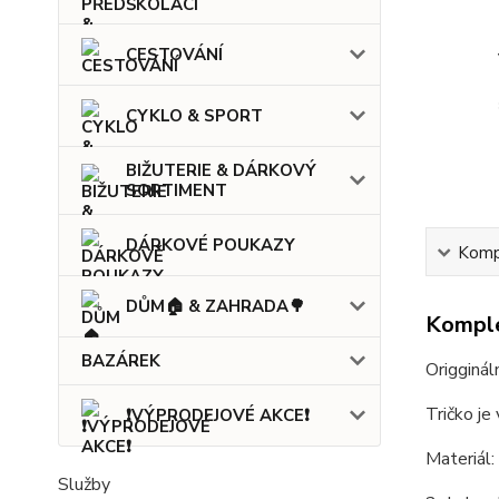
CESTOVÁNÍ
CYKLO & SPORT
BIŽUTERIE & DÁRKOVÝ
SORTIMENT
DÁRKOVÉ POUKAZY
Kompl
DŮM🏠 & ZAHRADA🌳
Komple
BAZÁREK
Origginál
Tričko je
❗VÝPRODEJOVÉ AKCE❗
Materiál
Služby