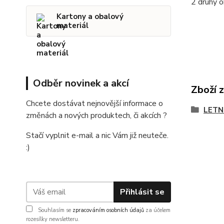
2 druhy o
Kartony a obalový
materiál
Odběr novinek a akcí
Zboží 
Chcete dostávat nejnovější informace o
LETN
změnách a nových produktech, či akcích ?
Stačí vyplnit e-mail a nic Vám již neuteče.
:)
Přihlásit se
Souhlasím se
zpracováním osobních údajů
za účelem
rozesílky newsletteru.