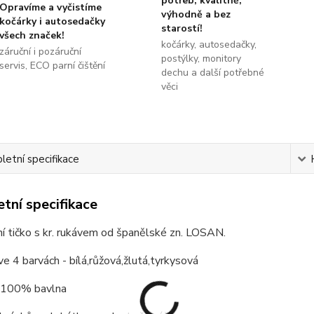
potřeb, kvalitně,
Opravíme a vyčistíme
výhodně a bez
kočárky i autosedačky
starostí!
všech značek!
kočárky, autosedačky,
záruční i pozáruční
postýlky, monitory
servis, ECO parní čištění
dechu a další potřebné
věci
etní specifikace
tní specifikace
ní tičko s kr. rukávem od španělské zn. LOSAN.
 ve 4 barvách - bílá,růžová,žlutá,tyrkysová
: 100% bavlna