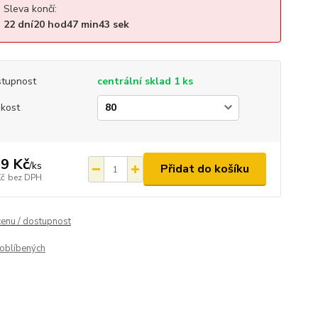
Sleva končí:
22
dní
20
hod
47
min
42
sek
tupnost
centrální sklad 1 ks
ikost
9 Kč
/
ks
Přidat do košíku
Kč
bez DPH
cenu / dostupnost
oblíbených