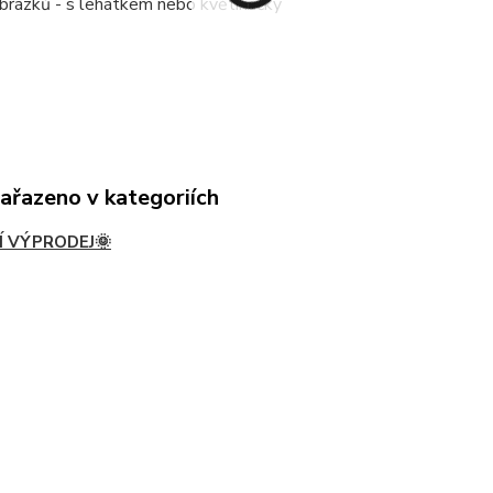
brázků - s lehátkem nebo květináčky
zařazeno v kategoriích
Í VÝPRODEJ🌞