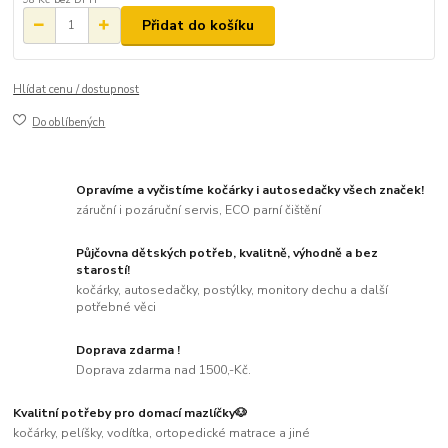
Přidat do košíku
Hlídat cenu / dostupnost
Do oblíbených
Opravíme a vyčistíme kočárky i autosedačky všech značek!
záruční i pozáruční servis, ECO parní čištění
Půjčovna dětských potřeb, kvalitně, výhodně a bez
starostí!
kočárky, autosedačky, postýlky, monitory dechu a další
potřebné věci
Doprava zdarma !
Doprava zdarma nad 1500,-Kč.
Kvalitní potřeby pro domací mazlíčky🐶
kočárky, pelíšky, vodítka, ortopedické matrace a jiné