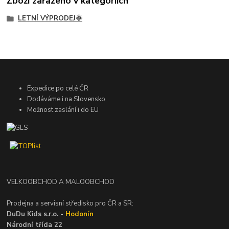
Zboží zařazeno v kategoriích
LETNÍ VÝPRODEJ🌞
Expedice po celé ČR
Dodáváme i na Slovensko
Možnost zaslání i do EU
VELKOOBCHOD A MALOOBCHOD
Prodejna a servisní středisko pro ČR a SR:
DuDu Kids s.r.o. -
Hodonín
Národní třída 22