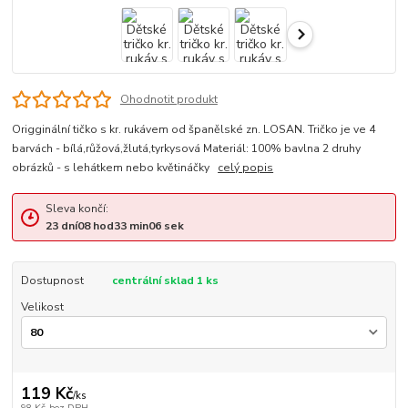
Ohodnotit produkt
Origginální tičko s kr. rukávem od španělské zn. LOSAN. Tričko je ve 4
barvách - bílá,růžová,žlutá,tyrkysová Materiál: 100% bavlna 2 druhy
obrázků - s lehátkem nebo květináčky
celý popis
Sleva končí:
23
dní
08
hod
33
min
06
sek
Dostupnost
centrální sklad 1 ks
Velikost
119 Kč
/
ks
98 Kč
bez DPH