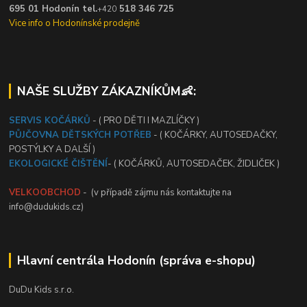
695 01 Hodonín tel.
518 346 725
+420
Vice info o Hodonínské prodejně
NAŠE SLUŽBY ZÁKAZNÍKŮM👶:
SERVIS KOČÁRKŮ
- ( PRO DĚTI I MAZLÍČKY )
PŮJČOVNA DĚTSKÝCH POTŘEB
- ( KOČÁRKY, AUTOSEDAČKY,
POSTÝLKY A DALŠÍ )
EKOLOGICKÉ ČIŠTĚNÍ
- ( KOČÁRKŮ, AUTOSEDAČEK, ŽIDLIČEK )
VELKOOBCHOD
- (v případě zájmu nás kontaktujte na
info@dudukids.cz)
Hlavní centrála Hodonín (správa e-shopu)
DuDu Kids s.r.o.