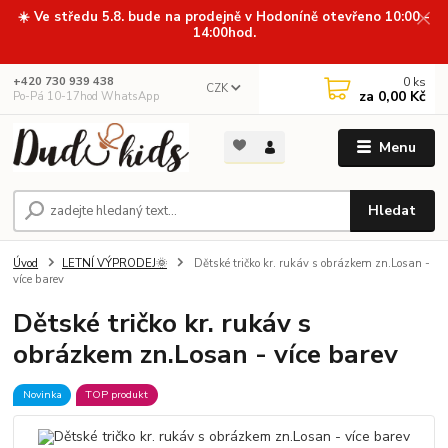
☀️ Ve středu 5.8. bude na prodejně v Hodoníně otevřeno 10:00 -
14:00hod.
0
ks
+420 730 939 438
CZK
za
0,00 Kč
Po-Pá 10-17hod WhatsApp
Menu
Hledat
Úvod
LETNÍ VÝPRODEJ🌞
Dětské tričko kr. rukáv s obrázkem zn.Losan -
více barev
Dětské tričko kr. rukáv s
obrázkem zn.Losan - více barev
Novinka
TOP produkt