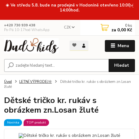
☀️ Ve středu 5.8. bude na prodejně v Hodoníně otevřeno 10:00 -
14:00hod.
0
ks
+420 730 939 438
CZK
za
0,00 Kč
Po-Pá 10-17hod WhatsApp
Menu
Hledat
Úvod
LETNÍ VÝPRODEJ🌞
Dětské tričko kr. rukáv s obrázkem zn.Losan
žluté
Dětské tričko kr. rukáv s
obrázkem zn.Losan žluté
Novinka
TOP produkt