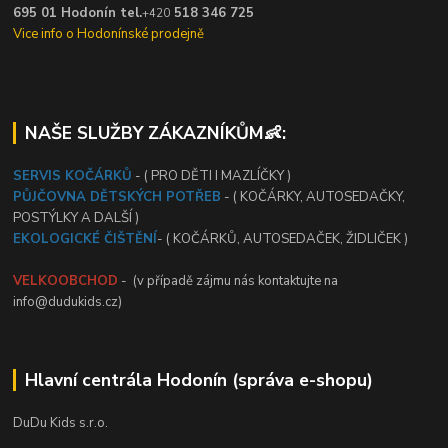
695 01 Hodonín tel.
518 346 725
+420
Vice info o Hodonínské prodejně
NAŠE SLUŽBY ZÁKAZNÍKŮM👶:
SERVIS KOČÁRKŮ
- ( PRO DĚTI I MAZLÍČKY )
PŮJČOVNA DĚTSKÝCH POTŘEB
- ( KOČÁRKY, AUTOSEDAČKY,
POSTÝLKY A DALŠÍ )
EKOLOGICKÉ ČIŠTĚNÍ
- ( KOČÁRKŮ, AUTOSEDAČEK, ŽIDLIČEK )
VELKOOBCHOD
- (v případě zájmu nás kontaktujte na
info@dudukids.cz)
Hlavní centrála Hodonín (správa e-shopu)
DuDu Kids s.r.o.