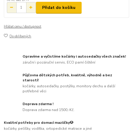
Přidat do košíku
Hlídat cenu / dostupnost
Do oblíbených
Opravíme a vyčistíme kočárky i autosedačky všech značek!
záruční i pozáruční servis, ECO parní čištění
Půjčovna dětských potřeb, kvalitně, výhodně a bez
starostí!
kočárky, autosedačky, postýlky, monitory dechu a další
potřebné věci
Doprava zdarma !
Doprava zdarma nad 1500,-Kč.
Kvalitní potřeby pro domací mazlíčky🐶
kočárky, pelíšky, vodítka, ortopedické matrace a jiné