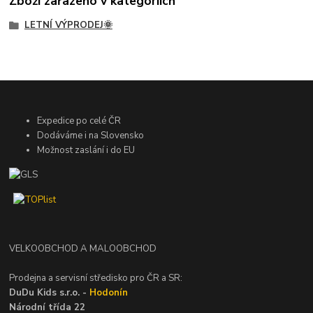
Zboží zařazeno v kategoriích
LETNÍ VÝPRODEJ🌞
Expedice po celé ČR
Dodáváme i na Slovensko
Možnost zaslání i do EU
VELKOOBCHOD A MALOOBCHOD
Prodejna a servisní středisko pro ČR a SR:
DuDu Kids s.r.o. -
Hodonín
Národní třída 22