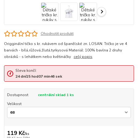
Ohodnotit produkt
Origginální tičko s kr. rukávem od španělské zn. LOSAN. Tričko je ve 4
barvách - bílá,růžová,žlutá,tyrkysová Materiál: 100% bavlna 2 druhy
obrázků - s lehátkem nebo květináčky
celý popis
Sleva končí:
24
dní
15
hod
07
min
46
sek
Dostupnost
centrální sklad 1 ks
Velikost
119 Kč
/
ks
98 Kč
bez DPH