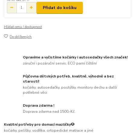
Přidat do košíku
Hlídat cenu / dostupnost
Do oblíbených
Opravíme a vyčistíme kočárky i autosedačky všech značek!
záruční i pozáruční servis, ECO parní čištění
Půjčovna dětských potřeb, kvalitně, výhodně a bez
starostí!
kočárky, autosedačky, postýlky, monitory dechu a další
potřebné věci
Doprava zdarma !
Doprava zdarma nad 1500,-Kč.
Kvalitní potřeby pro domací mazlíčky🐶
kočárky, pelíšky, vodítka, ortopedické matrace a jiné