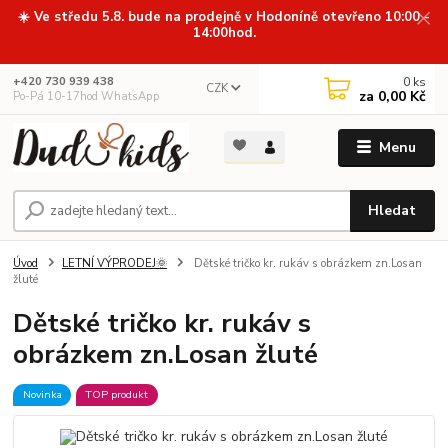
☀️ Ve středu 5.8. bude na prodejně v Hodoníně otevřeno 10:00 -
14:00hod.
0
ks
+420 730 939 438
CZK
za
0,00 Kč
Po-Pá 10-17hod WhatsApp
Menu
Hledat
Úvod
LETNÍ VÝPRODEJ🌞
Dětské tričko kr. rukáv s obrázkem zn.Losan
žluté
Dětské tričko kr. rukáv s
obrázkem zn.Losan žluté
Novinka
TOP produkt