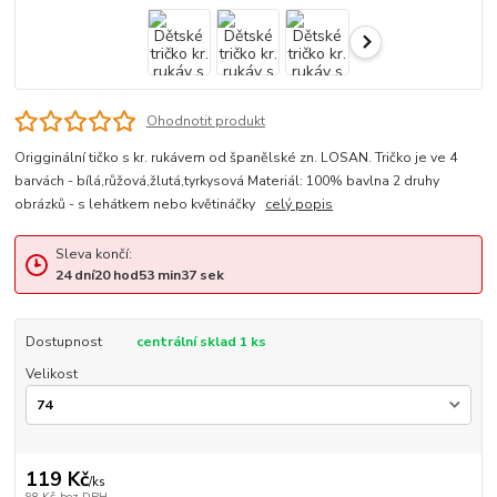
Ohodnotit produkt
Origginální tičko s kr. rukávem od španělské zn. LOSAN. Tričko je ve 4
barvách - bílá,růžová,žlutá,tyrkysová Materiál: 100% bavlna 2 druhy
obrázků - s lehátkem nebo květináčky
celý popis
Sleva končí:
24
dní
20
hod
53
min
37
sek
Dostupnost
centrální sklad 1 ks
Velikost
119 Kč
/
ks
98 Kč
bez DPH