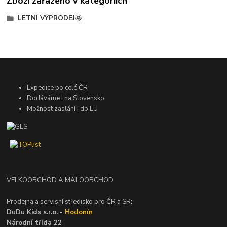
Zboží zařazeno v kategoriích
LETNÍ VÝPRODEJ🌞
Expedice po celé ČR
Dodáváme i na Slovensko
Možnost zaslání i do EU
VELKOOBCHOD A MALOOBCHOD
Prodejna a servisní středisko pro ČR a SR:
DuDu Kids s.r.o. -
Hodonín
Národní třída 22