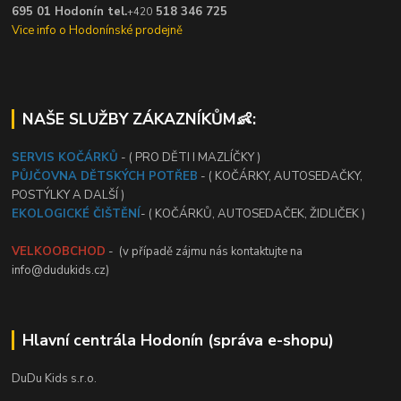
695 01 Hodonín tel.
518 346 725
+420
Vice info o Hodonínské prodejně
NAŠE SLUŽBY ZÁKAZNÍKŮM👶:
SERVIS KOČÁRKŮ
- ( PRO DĚTI I MAZLÍČKY )
PŮJČOVNA DĚTSKÝCH POTŘEB
- ( KOČÁRKY, AUTOSEDAČKY,
POSTÝLKY A DALŠÍ )
EKOLOGICKÉ ČIŠTĚNÍ
- ( KOČÁRKŮ, AUTOSEDAČEK, ŽIDLIČEK )
VELKOOBCHOD
- (v případě zájmu nás kontaktujte na
info@dudukids.cz)
Hlavní centrála Hodonín (správa e-shopu)
DuDu Kids s.r.o.