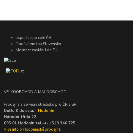
Expedice po celé ČR
Dodáváme i na Slovensko
Možnost zaslání i do EU
VELKOOBCHOD A MALOOBCHOD
Prodejna a servisní středisko pro ČR a SR:
DuDu Kids s.r.o. -
Hodonín
Národní třída 22
695 01 Hodonín tel.
518 346 725
+420
Vice info o Hodonínské prodejně