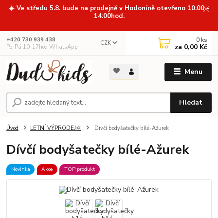
☀️ Ve středu 5.8. bude na prodejně v Hodoníně otevřeno 10:00 -
14:00hod.
0
ks
+420 730 939 438
CZK
za
0,00 Kč
Po-Pá 10-17hod WhatsApp
Menu
Hledat
Úvod
LETNÍ VÝPRODEJ🌞
Dívčí bodyšatečky bílé-Ažurek
Dívčí bodyšatečky bílé-Ažurek
Novinka
Akce
TOP produkt