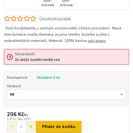
Ohodnotit produkt
Dívčí bodyšatečky s jemným vzorem květů v bílém provedení . Nová
letní kolekce značky Barnaba, je plná letního sluníčka a ušitá z
nejkvalitnějších materiálů. Materiál: 100% bavlna
celý popis
Sleva končí:
21
dní
21
hod
00
min
56
sek
Dostupnost
Skladem 1 ks
Velikost
206 Kč
/
ks
170 Kč
bez DPH
Přidat do košíku