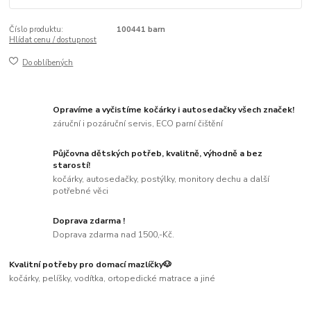
Číslo produktu:
100441 barn
Hlídat cenu / dostupnost
Do oblíbených
Opravíme a vyčistíme kočárky i autosedačky všech značek!
záruční i pozáruční servis, ECO parní čištění
Půjčovna dětských potřeb, kvalitně, výhodně a bez
starostí!
kočárky, autosedačky, postýlky, monitory dechu a další
potřebné věci
Doprava zdarma !
Doprava zdarma nad 1500,-Kč.
Kvalitní potřeby pro domací mazlíčky🐶
kočárky, pelíšky, vodítka, ortopedické matrace a jiné