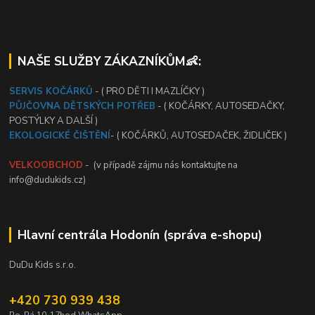
NAŠE SLUŽBY ZÁKAZNÍKŮM👶:
SERVIS KOČÁRKŮ
- ( PRO DĚTI I MAZLÍČKY )
PŮJČOVNA DĚTSKÝCH POTŘEB
- ( KOČÁRKY, AUTOSEDAČKY,
POSTÝLKY A DALŠÍ )
EKOLOGICKÉ ČIŠTĚNÍ
- ( KOČÁRKŮ, AUTOSEDAČEK, ŽIDLIČEK )
VELKOOBCHOD
- (v případě zájmu nás kontaktujte na
info@dudukids.cz)
Hlavní centrála Hodonín (správa e-shopu)
DuDu Kids s.r.o.
+420 730 939 438
Po-Pá 10-17hod WhatsApp