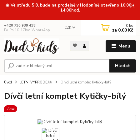
☀️ Ve středu 5.8. bude na prodejně v Hodoníně otevřeno 10:00 -
14:00hod.
0
ks
+420 730 939 438
CZK
za
0,00 Kč
Po-Pá 10-17hod WhatsApp
Menu
Hledat
Úvod
LETNÍ VÝPRODEJ🌞
Dívčí letní komplet Kytičky-bílý
Dívčí letní komplet Kytičky-bílý
Akce