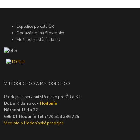
Expedice po celé ČR
Dodáváme i na Slovensko
Možnost zaslání i do EU
VELKOOBCHOD A MALOOBCHOD
Prodejna a servisní středisko pro ČR a SR:
DuDu Kids s.r.o. -
Hodonín
Národní třída 22
695 01 Hodonín tel.
518 346 725
+420
Vice info o Hodonínské prodejně