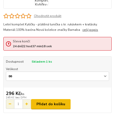
Ohodnotit produkt
Letní komplet Kytičky - plátěná tunička s kr. rukávkem + kraťásky.
Materiál:100% bavlna Nová kolekce značky Barnaba
celý popis
Sleva končí:
24
dní
22
hod
37
min
18
sek
Dostupnost
Skladem 1 ks
Velikost
296 Kč
/
ks
245 Kč
bez DPH
Přidat do košíku