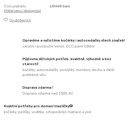
Číslo produktu:
100449 barn
Hlídat cenu / dostupnost
Do oblíbených
Opravíme a vyčistíme kočárky i autosedačky všech značek!
záruční i pozáruční servis, ECO parní čištění
Půjčovna dětských potřeb, kvalitně, výhodně a bez
starostí!
kočárky, autosedačky, postýlky, monitory dechu a další
potřebné věci
Doprava zdarma !
Doprava zdarma nad 1500,-Kč.
Kvalitní potřeby pro domací mazlíčky🐶
kočárky, pelíšky, vodítka, ortopedické matrace a jiné