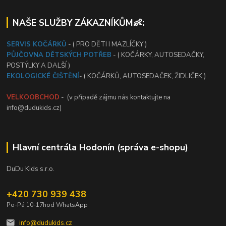
NAŠE SLUŽBY ZÁKAZNÍKŮM👶:
SERVIS KOČÁRKŮ
- ( PRO DĚTI I MAZLÍČKY )
PŮJČOVNA DĚTSKÝCH POTŘEB
- ( KOČÁRKY, AUTOSEDAČKY,
POSTÝLKY A DALŠÍ )
EKOLOGICKÉ ČIŠTĚNÍ
- ( KOČÁRKŮ, AUTOSEDAČEK, ŽIDLIČEK )
VELKOOBCHOD
- (v případě zájmu nás kontaktujte na
info@dudukids.cz)
Hlavní centrála Hodonín (správa e-shopu)
DuDu Kids s.r.o.
+420 730 939 438
Po-Pá 10-17hod WhatsApp
info@dudukids.cz