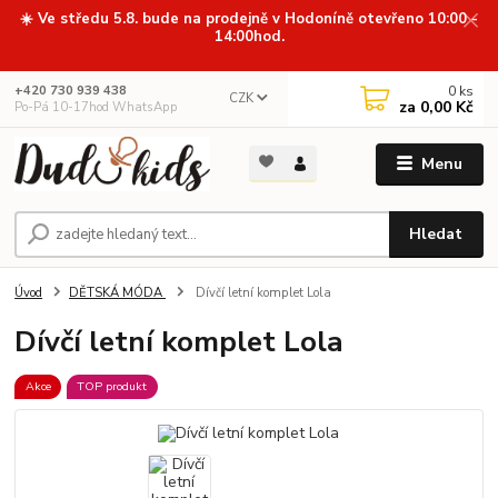
☀️ Ve středu 5.8. bude na prodejně v Hodoníně otevřeno 10:00 -
14:00hod.
0
ks
+420 730 939 438
CZK
za
0,00 Kč
Po-Pá 10-17hod WhatsApp
Menu
Hledat
Úvod
DĚTSKÁ MÓDA
Dívčí letní komplet Lola
Dívčí letní komplet Lola
Akce
TOP produkt