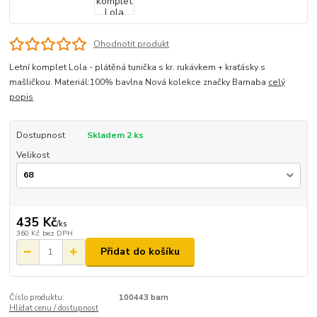
Ohodnotit produkt
Letní komplet Lola - plátěná tunička s kr. rukávkem + kraťásky s
mašličkou. Materiál:100% bavlna Nová kolekce značky Barnaba
celý
popis
Dostupnost
Skladem 2 ks
Velikost
435 Kč
/
ks
360 Kč
bez DPH
Přidat do košíku
Číslo produktu:
100443 barn
Hlídat cenu / dostupnost