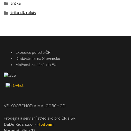
trička
trika dl. rukáv
Expedice po celé ČR
Dodáváme i na Slovensko
Možnost zaslání i do EU
VELKOOBCHOD A MALOOBCHOD
Prodejna a servisní středisko pro ČR a SR:
DuDu Kids s.r.o. -
Hodonín
Národní třída 22