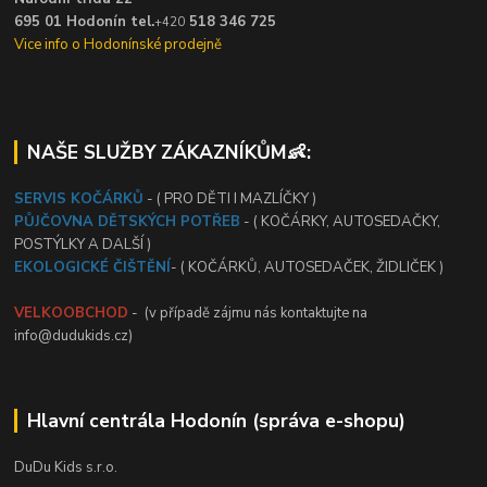
695 01 Hodonín tel.
518 346 725
+420
Vice info o Hodonínské prodejně
NAŠE SLUŽBY ZÁKAZNÍKŮM👶:
SERVIS KOČÁRKŮ
- ( PRO DĚTI I MAZLÍČKY )
PŮJČOVNA DĚTSKÝCH POTŘEB
- ( KOČÁRKY, AUTOSEDAČKY,
POSTÝLKY A DALŠÍ )
EKOLOGICKÉ ČIŠTĚNÍ
- ( KOČÁRKŮ, AUTOSEDAČEK, ŽIDLIČEK )
VELKOOBCHOD
- (v případě zájmu nás kontaktujte na
info@dudukids.cz)
Hlavní centrála Hodonín (správa e-shopu)
DuDu Kids s.r.o.