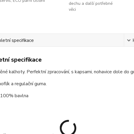
servis, ECO parní čištění
dechu a další potřebné
věci
etní specifikace
tní specifikace
těné kalhoty. Perfektní zpracování, s kapsami, nohavice dole do 
oflík a regulační guma.
: 100% bavlna