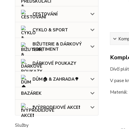
CESTOVÁNÍ
CYKLO & SPORT
Kompl
BIŽUTERIE & DÁRKOVÝ
SORTIMENT
Komple
DÁRKOVÉ POUKAZY
Dívčí plá
DŮM🏠 & ZAHRADA🌳
V pase kn
Materiál
BAZÁREK
❗VÝPRODEJOVÉ AKCE❗
Služby