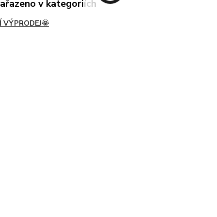
zařazeno v kategoriích
Í VÝPRODEJ🌞