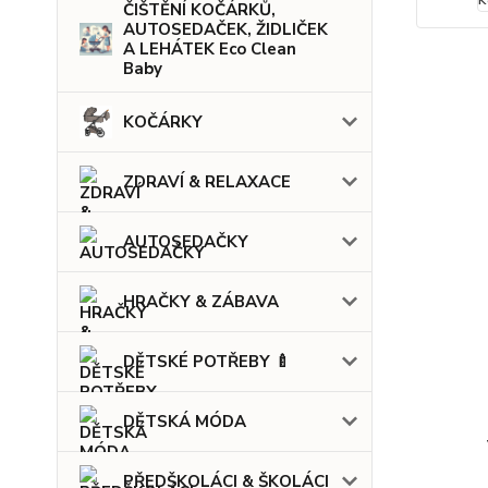
ČIŠTĚNÍ KOČÁRKŮ,
AUTOSEDAČEK, ŽIDLIČEK
A LEHÁTEK Eco Clean
Baby
KOČÁRKY
ZDRAVÍ & RELAXACE
AUTOSEDAČKY
HRAČKY & ZÁBAVA
DĚTSKÉ POTŘEBY 🍼
DĚTSKÁ MÓDA
PŘEDŠKOLÁCI & ŠKOLÁCI