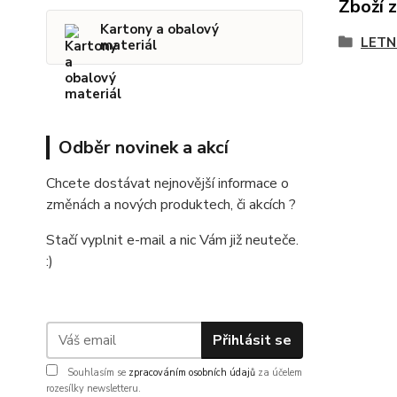
Zboží 
Kartony a obalový
LETN
materiál
Odběr novinek a akcí
Chcete dostávat nejnovější informace o
změnách a nových produktech, či akcích ?
Stačí vyplnit e-mail a nic Vám již neuteče.
:)
Přihlásit se
Souhlasím se
zpracováním osobních údajů
za účelem
rozesílky newsletteru.