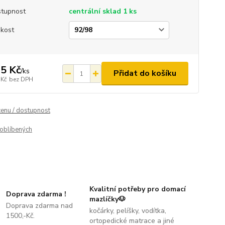
tupnost
centrální sklad 1 ks
ikost
5 Kč
/
ks
Přidat do košíku
 Kč
bez DPH
cenu / dostupnost
oblíbených
Kvalitní potřeby pro domací
Doprava zdarma !
mazlíčky🐶
Doprava zdarma nad
kočárky, pelíšky, vodítka,
1500,-Kč.
ortopedické matrace a jiné