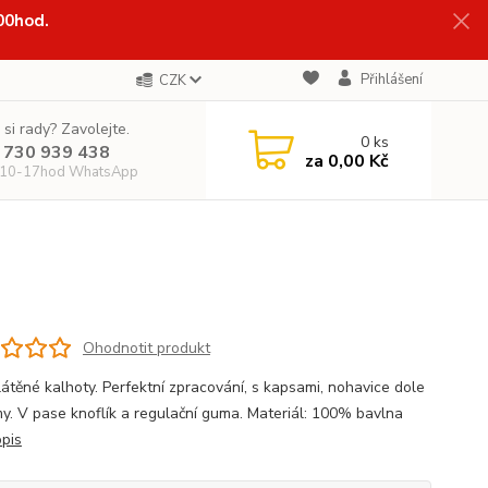
:00hod.
Přihlášení
CZK
 si rady? Zavolejte.
0
ks
 730 939 438
za
0,00 Kč
 10-17hod WhatsApp
Ohodnotit produkt
látěné kalhoty. Perfektní zpracování, s kapsami, nohavice dole
y. V pase knoflík a regulační guma. Materiál: 100% bavlna
opis