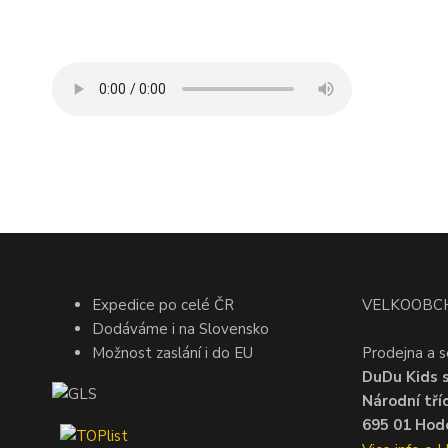
Expedice po celé ČR
VELKOOBC
Dodáváme i na Slovensko
Možnost zaslání i do EU
Prodejna a s
DuDu Kids s.
Národní tří
695 01 Hodo