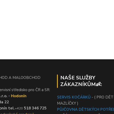
NAŠE SLUŽBY
HOD A MALOOBCHOD
ZÁKAZNÍKŮM👶:
ervisní středisko pro ČR a SR:
r.o. -
Hodonín
SERVIS KOČÁRKŮ
- ( PRO DĚTI
da 22
MAZLÍČKY )
nín tel.
518 346 725
+420
PŮJČOVNA DĚTSKÝCH POTŘE