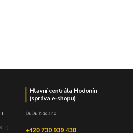
Hlavní centrála Hodonín
(správa e-shopu)
 I
DuDu Kids s.r.o.
B
- (
+420 730 939 438