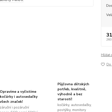
Dos
Vel
31
260
Hlídat 
Do 
Půjčovna dětských
potřeb, kvalitně,
Opravíme a vyčistíme
výhodně a bez
kočárky i autosedačky
starostí!
všech značek!
kočárky, autosedačky,
záruční i pozáruční
postýlky, monitory