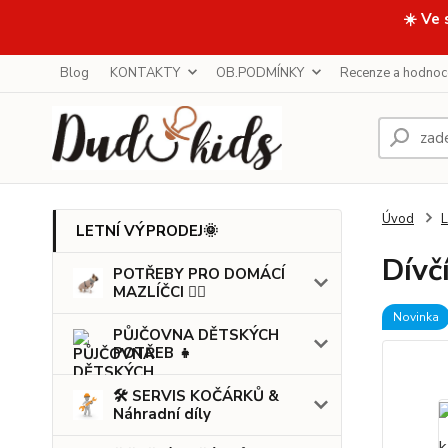
☀️ Ve 
Blog
KONTAKTY
OB.PODMÍNKY
Recenze a hodnoc
Úvod
LETNÍ VÝPRODEJ🌞
Dívč
POTŘEBY PRO DOMÁCÍ
MAZLÍČCI 🐕‍🦺
Novinka
PŮJČOVNA DĚTSKÝCH
POTŘEB 👧
🛠️ SERVIS KOČÁRKŮ &
Náhradní díly