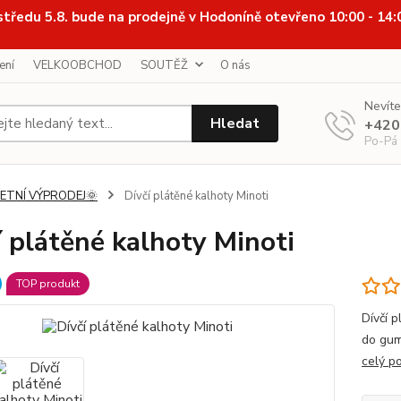
středu 5.8. bude na prodejně v Hodoníně otevřeno 10:00 - 14
ení
VELKOOBCHOD
SOUTĚŽ
O nás
Nevíte
Hledat
+420
Po-Pá
LETNÍ VÝPRODEJ🌞
Dívčí plátěné kalhoty Minoti
í plátěné kalhoty Minoti
TOP produkt
Dívčí p
do gum
celý p