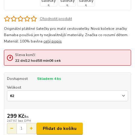
Ohodnotit produkt
Originální plátěné šatečky pro malé cestovatelky. Nová kolekce značky
Barnaba používá jen ty nejkvalitnější materiály. Značka co rozumí dětem.
Materiál: 100% bavlna
celý popis
Sleva končí:
22
dní
12
hod
58
min
05
sek
Dostupnost
Skladem 4 ks
Velikost
299 Kč
/
ks
247 Kč
bez DPH
Přidat do košíku