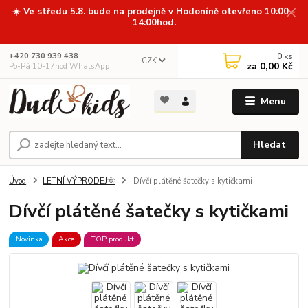
☀️ Ve středu 5.8. bude na prodejně v Hodoníně otevřeno 10:00 -
14:00hod.
0
ks
+420 730 939 438
CZK
za
0,00 Kč
Po-Pá 10-17hod WhatsApp
Menu
Hledat
Úvod
LETNÍ VÝPRODEJ🌞
Dívčí plátěné šatečky s kytičkami
Dívčí plátěné šatečky s kytičkami
Novinka
Akce
TOP produkt