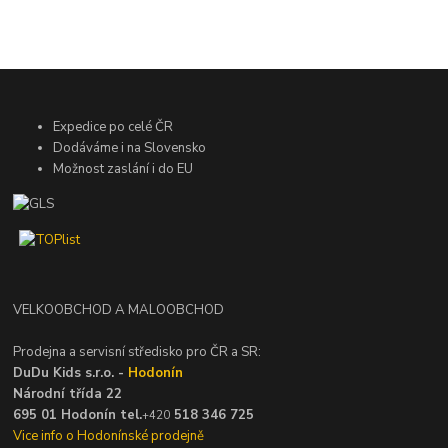
Expedice po celé ČR
Dodáváme i na Slovensko
Možnost zaslání i do EU
VELKOOBCHOD A MALOOBCHOD
Prodejna a servisní středisko pro ČR a SR:
DuDu Kids s.r.o. -
Hodonín
Národní třída 22
695 01 Hodonín tel.
518 346 725
+420
Vice info o Hodonínské prodejně