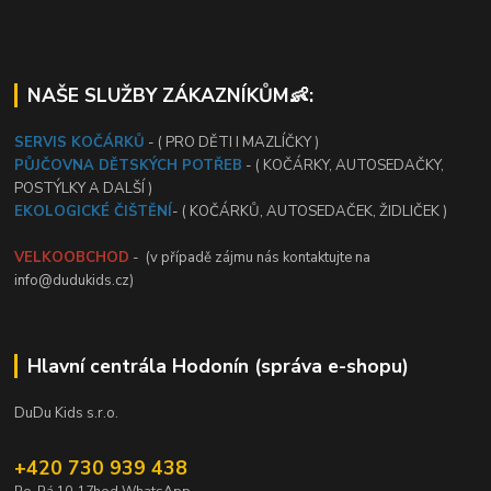
NAŠE SLUŽBY ZÁKAZNÍKŮM👶:
SERVIS KOČÁRKŮ
- ( PRO DĚTI I MAZLÍČKY )
PŮJČOVNA DĚTSKÝCH POTŘEB
- ( KOČÁRKY, AUTOSEDAČKY,
POSTÝLKY A DALŠÍ )
EKOLOGICKÉ ČIŠTĚNÍ
- ( KOČÁRKŮ, AUTOSEDAČEK, ŽIDLIČEK )
VELKOOBCHOD
- (v případě zájmu nás kontaktujte na
info@dudukids.cz)
Hlavní centrála Hodonín (správa e-shopu)
DuDu Kids s.r.o.
+420 730 939 438
Po-Pá 10-17hod WhatsApp