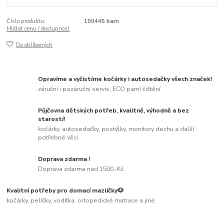
Číslo produktu:
100445 barn
Hlídat cenu / dostupnost
Do oblíbených
Opravíme a vyčistíme kočárky i autosedačky všech značek!
záruční i pozáruční servis, ECO parní čištění
Půjčovna dětských potřeb, kvalitně, výhodně a bez
starostí!
kočárky, autosedačky, postýlky, monitory dechu a další
potřebné věci
Doprava zdarma !
Doprava zdarma nad 1500,-Kč.
Kvalitní potřeby pro domací mazlíčky🐶
kočárky, pelíšky, vodítka, ortopedické matrace a jiné