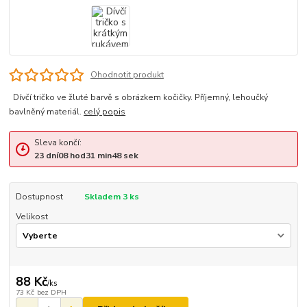
Ohodnotit produkt
Dívčí tričko ve žluté barvě s obrázkem kočičky. Příjemný, lehoučký
bavlněný materiál.
celý popis
Sleva končí:
23
dní
08
hod
31
min
48
sek
Dostupnost
Skladem 3 ks
Velikost
88 Kč
/
ks
73 Kč
bez DPH