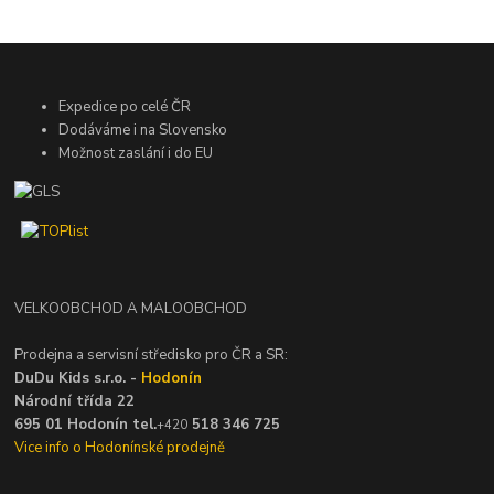
Expedice po celé ČR
Dodáváme i na Slovensko
Možnost zaslání i do EU
VELKOOBCHOD A MALOOBCHOD
Prodejna a servisní středisko pro ČR a SR:
DuDu Kids s.r.o. -
Hodonín
Národní třída 22
695 01 Hodonín tel.
518 346 725
+420
Vice info o Hodonínské prodejně