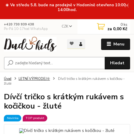
☀️ Ve středu 5.8. bude na prodejně v Hodoníně otevřeno 10:00 -
14:00hod.
0
ks
+420 730 939 438
CZK
za
0,00 Kč
Po-Pá 10-17hod WhatsApp
Menu
Hledat
Úvod
LETNÍ VÝPRODEJ🌞
Dívčí tričko s krátkým rukávem s kočičkou -
žluté
Dívčí tričko s krátkým rukávem s
kočičkou - žluté
Novinka
TOP produkt