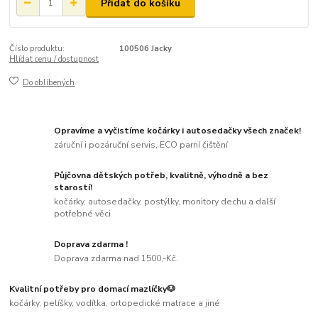
Přidat do košíku
Číslo produktu:
100506 Jacky
Hlídat cenu / dostupnost
Do oblíbených
Opravíme a vyčistíme kočárky i autosedačky všech značek!
záruční i pozáruční servis, ECO parní čištění
Půjčovna dětských potřeb, kvalitně, výhodně a bez
starostí!
kočárky, autosedačky, postýlky, monitory dechu a další
potřebné věci
Doprava zdarma !
Doprava zdarma nad 1500,-Kč.
Kvalitní potřeby pro domací mazlíčky🐶
kočárky, pelíšky, vodítka, ortopedické matrace a jiné