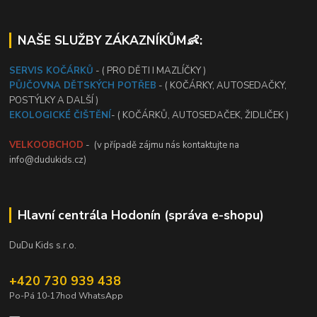
NAŠE SLUŽBY ZÁKAZNÍKŮM👶:
SERVIS KOČÁRKŮ
- ( PRO DĚTI I MAZLÍČKY )
PŮJČOVNA DĚTSKÝCH POTŘEB
- ( KOČÁRKY, AUTOSEDAČKY,
POSTÝLKY A DALŠÍ )
EKOLOGICKÉ ČIŠTĚNÍ
- ( KOČÁRKŮ, AUTOSEDAČEK, ŽIDLIČEK )
VELKOOBCHOD
- (v případě zájmu nás kontaktujte na
info@dudukids.cz)
Hlavní centrála Hodonín (správa e-shopu)
DuDu Kids s.r.o.
+420 730 939 438
Po-Pá 10-17hod WhatsApp