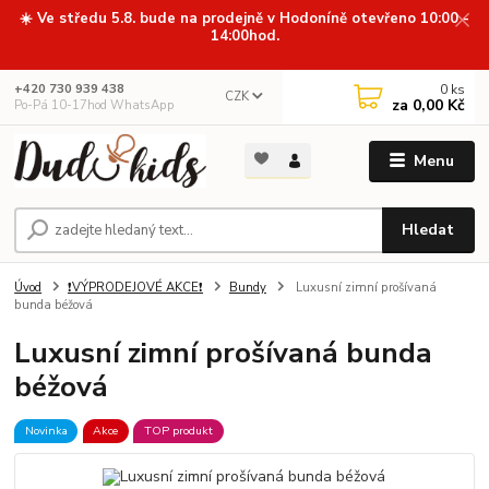
☀️ Ve středu 5.8. bude na prodejně v Hodoníně otevřeno 10:00 -
14:00hod.
0
ks
+420 730 939 438
CZK
za
0,00 Kč
Po-Pá 10-17hod WhatsApp
Menu
Hledat
Úvod
❗VÝPRODEJOVÉ AKCE❗
Bundy
Luxusní zimní prošívaná
bunda béžová
Luxusní zimní prošívaná bunda
béžová
Novinka
Akce
TOP produkt