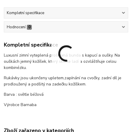
Kompletní specifikace
Hodnocení
0
Kompletní specifikace
Luxusní zimní vyteplená prošívaná bunda s kapucí a oušky. Na
ouškách jemný kožíšek, který skvěle ladí a ozvláštňuje celou
kombinézku.
Rukávky jsou ukončeny upletem,zapínání na cvočky, zadní díl je
prodloužený a podšitý na zadečku kožíškem.
Barva : světle béžová
Výrobce Barnaba
Zboží zařazeno v kategoriích