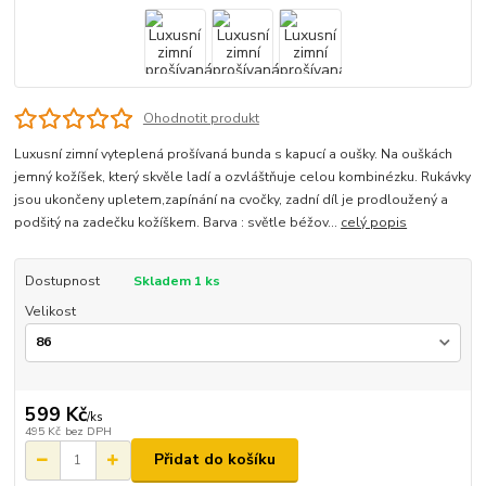
Ohodnotit produkt
Luxusní zimní vyteplená prošívaná bunda s kapucí a oušky. Na ouškách
jemný kožíšek, který skvěle ladí a ozvláštňuje celou kombinézku. Rukávky
jsou ukončeny upletem,zapínání na cvočky, zadní díl je prodloužený a
podšitý na zadečku kožíškem. Barva : světle béžov...
celý popis
Dostupnost
Skladem 1 ks
Velikost
599 Kč
/
ks
495 Kč
bez DPH
Přidat do košíku