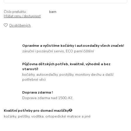
Číslo produktu:
barn
Hlídat cenu / dostupnost
Do oblíbených
Opravíme a vyčistíme kočárky i autosedačky všech značek!
záruční i pozáruční servis, ECO parní čištění
Půjčovna dětských potřeb, kvalitně, výhodně a bez
starostí!
kočárky, autosedačky, postýlky, monitory dechu a další
potřebné věci
Doprava zdarma !
Doprava zdarma nad 1500,-Kč.
Kvalitní potřeby pro domací mazlíčky🐶
kočárky, pelíšky, vodítka, ortopedické matrace a jiné