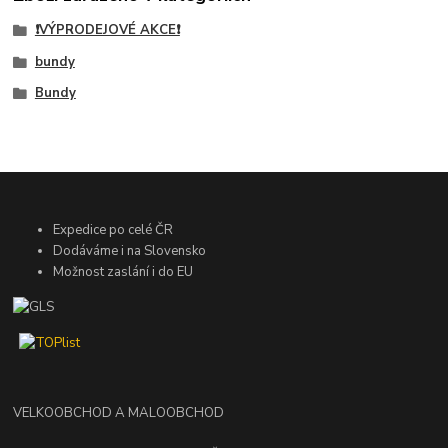
❗VÝPRODEJOVÉ AKCE❗
bundy
Bundy
Expedice po celé ČR
Dodáváme i na Slovensko
Možnost zaslání i do EU
VELKOOBCHOD A MALOOBCHOD