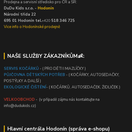
Prodejna a servisní středisko pro ČR a SR:
DuDu Kids s.r.o. -
Hodonín
Národní třída 22
695 01 Hodonín tel.
518 346 725
+420
Vice info o Hodonínské prodejně
NAŠE SLUŽBY ZÁKAZNÍKŮM👶:
SERVIS KOČÁRKŮ
- ( PRO DĚTI I MAZLÍČKY )
PŮJČOVNA DĚTSKÝCH POTŘEB
- ( KOČÁRKY, AUTOSEDAČKY,
POSTÝLKY A DALŠÍ )
EKOLOGICKÉ ČIŠTĚNÍ
- ( KOČÁRKŮ, AUTOSEDAČEK, ŽIDLIČEK )
VELKOOBCHOD
- (v případě zájmu nás kontaktujte na
info@dudukids.cz)
Hlavní centrála Hodonín (správa e-shopu)