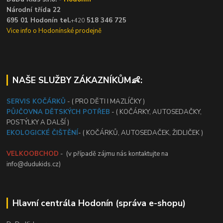
Národní třída 22
695 01 Hodonín tel.
518 346 725
+420
Vice info o Hodonínské prodejně
NAŠE SLUŽBY ZÁKAZNÍKŮM👶:
SERVIS KOČÁRKŮ
- ( PRO DĚTI I MAZLÍČKY )
PŮJČOVNA DĚTSKÝCH POTŘEB
- ( KOČÁRKY, AUTOSEDAČKY,
POSTÝLKY A DALŠÍ )
EKOLOGICKÉ ČIŠTĚNÍ
- ( KOČÁRKŮ, AUTOSEDAČEK, ŽIDLIČEK )
VELKOOBCHOD
- (v případě zájmu nás kontaktujte na
info@dudukids.cz)
Hlavní centrála Hodonín (správa e-shopu)