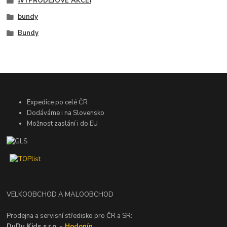
❗VÝPRODEJOVÉ AKCE❗
bundy
Bundy
Expedice po celé ČR
Dodáváme i na Slovensko
Možnost zaslání i do EU
VELKOOBCHOD A MALOOBCHOD
Prodejna a servisní středisko pro ČR a SR:
DuDu Kids s.r.o. -
Hodonín