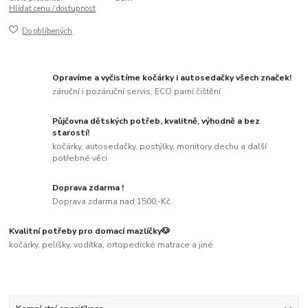
Hlídat cenu / dostupnost
Do oblíbených
Opravíme a vyčistíme kočárky i autosedačky všech značek!
záruční i pozáruční servis, ECO parní čištění
Půjčovna dětských potřeb, kvalitně, výhodně a bez
starostí!
kočárky, autosedačky, postýlky, monitory dechu a další
potřebné věci
Doprava zdarma !
Doprava zdarma nad 1500,-Kč.
Kvalitní potřeby pro domací mazlíčky🐶
kočárky, pelíšky, vodítka, ortopedické matrace a jiné