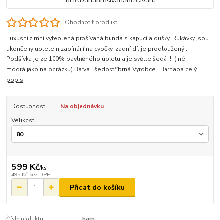
Ohodnotit produkt
Luxusní zimní vyteplená prošívaná bunda s kapucí a oušky. Rukávky jsou
ukončeny upletem,zapínání na cvočky, zadní díl je prodloužený .
Podšívka je ze 100% bavlněného úpletu a je světle šedá !!! ( né
modrá,jako na obrázku) Barva : šedostříbrná Výrobce : Barnaba
celý
popis
Dostupnost
Na objednávku
Velikost
599 Kč
/
ks
495 Kč
bez DPH
Přidat do košíku
Číslo produktu:
barn