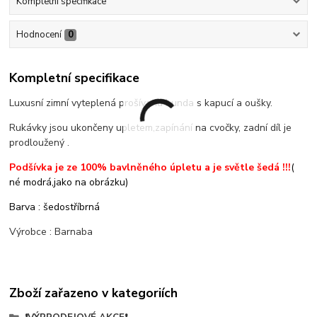
Kompletní specifikace
Hodnocení
0
Kompletní specifikace
Luxusní zimní vyteplená prošívaná bunda s kapucí a oušky.
Rukávky jsou ukončeny upletem,zapínání na cvočky, zadní díl je
prodloužený .
Podšívka je ze 100% bavlněného úpletu a je světle šedá !!!
(
né modrá,jako na obrázku)
Barva : šedostříbrná
Výrobce : Barnaba
Zboží zařazeno v kategoriích