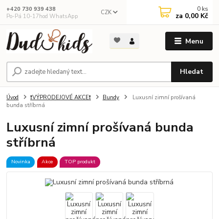
0
ks
+420 730 939 438
CZK
za
0,00 Kč
Po-Pá 10-17hod WhatsApp
Menu
Hledat
Úvod
❗VÝPRODEJOVÉ AKCE❗
Bundy
Luxusní zimní prošívaná
bunda stříbrná
Luxusní zimní prošívaná bunda
stříbrná
Novinka
Akce
TOP produkt