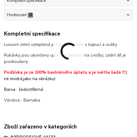
Kompletní specifikace
Hodnocení
0
Kompletní specifikace
Luxusní zimní vyteplená prošívaná bunda s kapucí a oušky.
Rukávky jsou ukončeny upletem,zapínání na cvočky, zadní díl je
prodloužený .
Podšívka je ze 100% bavlněného úpletu a je světle šedá !!!
(
né modrá,jako na obrázku)
Barva : šedostříbrná
Výrobce : Barnaba
Zboží zařazeno v kategoriích