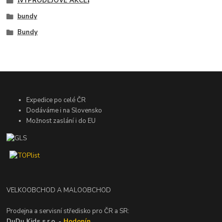
❗VÝPRODEJOVÉ AKCE❗
bundy
Bundy
Expedice po celé ČR
Dodáváme i na Slovensko
Možnost zaslání i do EU
VELKOOBCHOD A MALOOBCHOD
Prodejna a servisní středisko pro ČR a SR:
DuDu Kids s.r.o. -
Hodonín