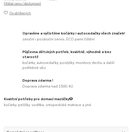
Hlídat cenu / dostupnost
Do oblíbených
Opravíme a vyčistíme kočárky i autosedačky všech značek!
záruční i pozáruční servis, ECO parní čištění
Půjčovna dětských potřeb, kvalitně, výhodně a bez
starostí!
kočárky, autosedačky, postýlky, monitory dechu a další
potřebné věci
Doprava zdarma !
Doprava zdarma nad 1500,-Kč.
Kvalitní potřeby pro domací mazlíčky🐶
kočárky, pelíšky, vodítka, ortopedické matrace a jiné