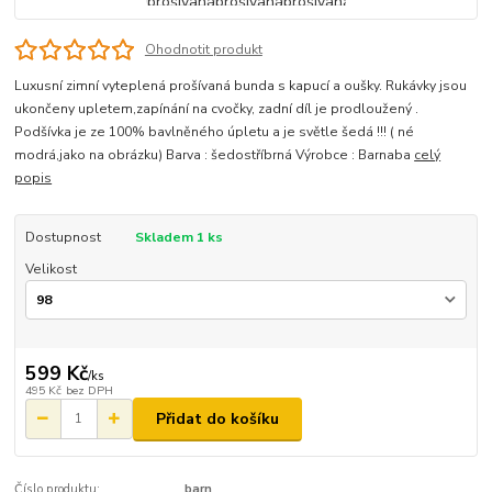
Ohodnotit produkt
Luxusní zimní vyteplená prošívaná bunda s kapucí a oušky. Rukávky jsou
ukončeny upletem,zapínání na cvočky, zadní díl je prodloužený .
Podšívka je ze 100% bavlněného úpletu a je světle šedá !!! ( né
modrá,jako na obrázku) Barva : šedostříbrná Výrobce : Barnaba
celý
popis
Dostupnost
Skladem 1 ks
Velikost
599 Kč
/
ks
495 Kč
bez DPH
Přidat do košíku
Číslo produktu:
barn