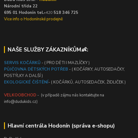
Národní třída 22
695 01 Hodonín tel.
518 346 725
+420
Vice info o Hodonínské prodejně
NAŠE SLUŽBY ZÁKAZNÍKŮM👶:
SERVIS KOČÁRKŮ
- ( PRO DĚTI I MAZLÍČKY )
PŮJČOVNA DĚTSKÝCH POTŘEB
- ( KOČÁRKY, AUTOSEDAČKY,
POSTÝLKY A DALŠÍ )
EKOLOGICKÉ ČIŠTĚNÍ
- ( KOČÁRKŮ, AUTOSEDAČEK, ŽIDLIČEK )
VELKOOBCHOD
- (v případě zájmu nás kontaktujte na
info@dudukids.cz)
Hlavní centrála Hodonín (správa e-shopu)