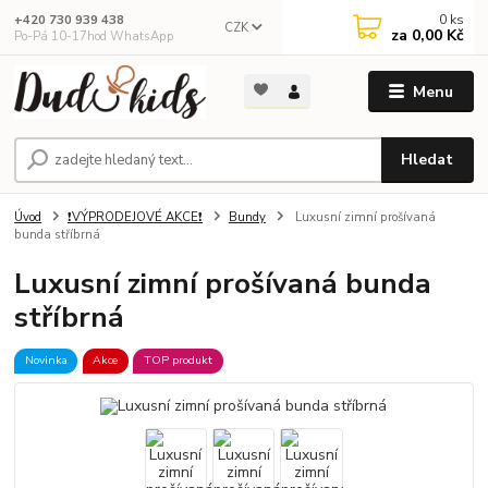
0
ks
+420 730 939 438
CZK
za
0,00 Kč
Po-Pá 10-17hod WhatsApp
Menu
Hledat
Úvod
❗VÝPRODEJOVÉ AKCE❗
Bundy
Luxusní zimní prošívaná
bunda stříbrná
Luxusní zimní prošívaná bunda
stříbrná
Novinka
Akce
TOP produkt