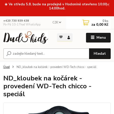
☀️ Ve středu 5.8. bude na prodejně v Hodoníně otevřeno 10:00 -
14:00hod.
0
ks
+420 730 939 438
CZK
za
0,00 Kč
Po-Pá 10-17hod WhatsApp
Menu
Hledat
Úvod
ND_kloubek na kočárek - provedení WD-Tech chicco - speciál
ND_kloubek na kočárek -
provedení WD-Tech chicco -
speciál