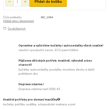
Přidat do košíku
Číslo produktu:
ND_1064
Hlídat cenu / dostupnost
Do oblíbených
Opravíme a vyčistíme kočárky i autosedačky všech značek!
záruční i pozáruční servis, ECO parní čištění
Půjčovna dětských potřeb, kvalitně, výhodně a bez
starostí!
kočárky, autosedačky, postýlky, monitory dechu a další
potřebné věci
Doprava zdarma !
Doprava zdarma nad 1500,-Kč.
Kvalitní potřeby pro domací mazlíčky🐶
kočárky, pelíšky, vodítka, ortopedické matrace a jiné