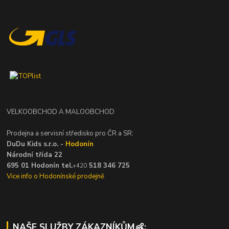
VELKOOBCHOD A MALOOBCHOD
Prodejna a servisní středisko pro ČR a SR:
DuDu Kids s.r.o. -
Hodonín
Národní třída 22
695 01 Hodonín tel.
518 346 725
+420
Vice info o Hodonínské prodejně
NAŠE SLUŽBY ZÁKAZNÍKŮM👶: