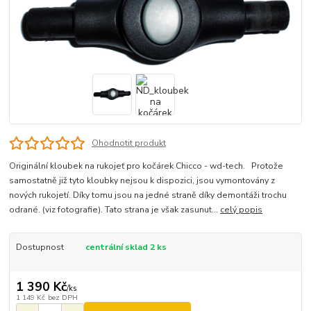
Ohodnotit produkt
Originální kloubek na rukojeť pro kočárek Chicco - wd-tech. Protože
samostatně již tyto kloubky nejsou k dispozici, jsou vymontovány z
nových rukojetí. Díky tomu jsou na jedné straně díky demontáži trochu
odrané. (viz fotografie). Tato strana je však zasunut...
celý popis
Dostupnost
centrální sklad 2 ks
1 390 Kč
/
ks
1 149 Kč
bez DPH