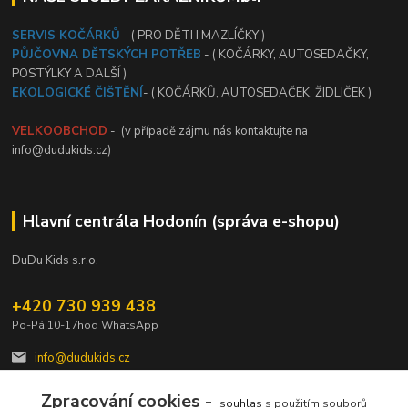
SERVIS KOČÁRKŮ
- ( PRO DĚTI I MAZLÍČKY )
PŮJČOVNA DĚTSKÝCH POTŘEB
- ( KOČÁRKY, AUTOSEDAČKY,
POSTÝLKY A DALŠÍ )
EKOLOGICKÉ ČIŠTĚNÍ
- ( KOČÁRKŮ, AUTOSEDAČEK, ŽIDLIČEK )
VELKOOBCHOD
- (v případě zájmu nás kontaktujte na
info@dudukids.cz)
Hlavní centrála Hodonín (správa e-shopu)
DuDu Kids s.r.o.
+420 730 939 438
Po-Pá 10-17hod WhatsApp
info@dudukids.cz
Zpracování cookies -
souhlas
s použitím souborů