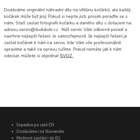
Dodáváme originální náhradní díly na většinu kočárků, ale každý
kočárek může být jiný. Pokud si nejste jisti, prosím poraďte se s
námi. Stačí zaslat fotografii kočárku a daného dílu s dotazem na
adresu servis@dudukids.cz. Náš servis Vám odborně poradí a
navrhne nejlepší řešení. Je samozřejmostí, že nejlepší řešení je
zaslat kočárek k nám na servis, kde Vám vše profesionálně
opravíme a také za opravu ručíme. Pokud nemáte jak k nám
odeslat, můžete si objednat
SVOZ
.
Expedice po celé ČR
Dodáváme i na Slovensko
Možnost zaslání i do EU