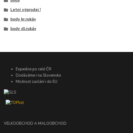
body
Letní výprodej !
body kr.rukáv
body dl.rukáv
Expedice po celé ČR
Dodáváme i na Slovensko
Možnost zaslání i do EU
VELKOOBCHOD A MALOOBCHOD