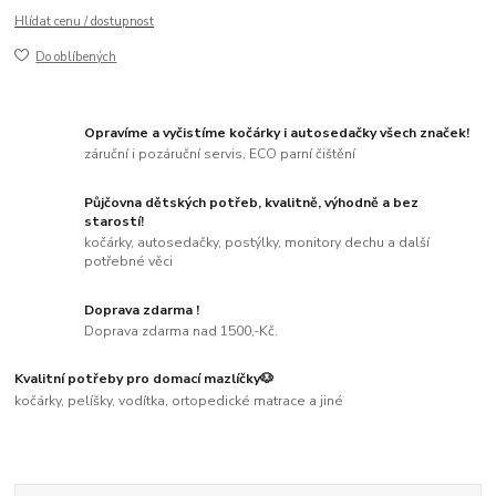
Hlídat cenu / dostupnost
Do oblíbených
Opravíme a vyčistíme kočárky i autosedačky všech značek!
záruční i pozáruční servis, ECO parní čištění
Půjčovna dětských potřeb, kvalitně, výhodně a bez
starostí!
kočárky, autosedačky, postýlky, monitory dechu a další
potřebné věci
Doprava zdarma !
Doprava zdarma nad 1500,-Kč.
Kvalitní potřeby pro domací mazlíčky🐶
kočárky, pelíšky, vodítka, ortopedické matrace a jiné