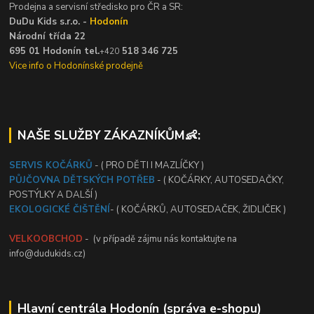
Prodejna a servisní středisko pro ČR a SR:
DuDu Kids s.r.o. -
Hodonín
Národní třída 22
695 01 Hodonín tel.
518 346 725
+420
Vice info o Hodonínské prodejně
NAŠE SLUŽBY ZÁKAZNÍKŮM👶:
SERVIS KOČÁRKŮ
- ( PRO DĚTI I MAZLÍČKY )
PŮJČOVNA DĚTSKÝCH POTŘEB
- ( KOČÁRKY, AUTOSEDAČKY,
POSTÝLKY A DALŠÍ )
EKOLOGICKÉ ČIŠTĚNÍ
- ( KOČÁRKŮ, AUTOSEDAČEK, ŽIDLIČEK )
VELKOOBCHOD
- (v případě zájmu nás kontaktujte na
info@dudukids.cz)
Hlavní centrála Hodonín (správa e-shopu)