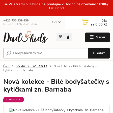
☀️ Ve středu 5.8. bude na prodejně v Hodoníně otevřeno 10:00 -
14:00hod.
0
ks
+420 730 939 438
CZK
za
0,00 Kč
Po-Pá 10-17hod WhatsApp
Menu
Hledat
Úvod
❗VÝPRODEJOVÉ AKCE❗
Nová kolekce - Bílé bodyšatečky s
kytičkami zn. Barnaba
Nová kolekce - Bílé bodyšatečky s
kytičkami zn. Barnaba
TOP produkt