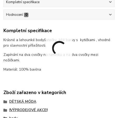
Kompletní specifikace
Hodnocení
0
Kompletní specifikace
Krásné a lehounké bodyšatečky bílé barvy s kytičkami , vhodné
pro slavnostní příležitosti.
Zapínání na dva cvočky na ramínku a na dva cvočky mezi
nožičkami.
Materiál: 100% bavlna
Zboží zařazeno v kategoriích
DĚTSKÁ MÓDA
❗VÝPRODEJOVÉ AKCE❗