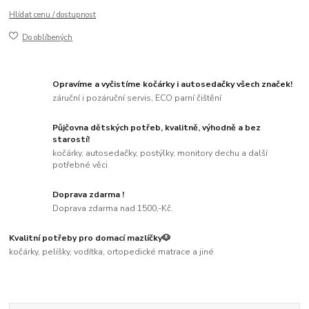
Hlídat cenu / dostupnost
Do oblíbených
Opravíme a vyčistíme kočárky i autosedačky všech značek!
záruční i pozáruční servis, ECO parní čištění
Půjčovna dětských potřeb, kvalitně, výhodně a bez
starostí!
kočárky, autosedačky, postýlky, monitory dechu a další
potřebné věci
Doprava zdarma !
Doprava zdarma nad 1500,-Kč.
Kvalitní potřeby pro domací mazlíčky🐶
kočárky, pelíšky, vodítka, ortopedické matrace a jiné