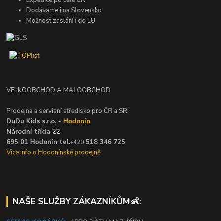
Expedice po celé ČR
Dodáváme i na Slovensko
Možnost zaslání i do EU
VELKOOBCHOD A MALOOBCHOD
Prodejna a servisní středisko pro ČR a SR:
DuDu Kids s.r.o. -
Hodonín
Národní třída 22
695 01 Hodonín tel.
518 346 725
+420
Vice info o Hodonínské prodejně
NAŠE SLUŽBY ZÁKAZNÍKŮM👶: