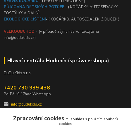
SERVIS KOČÁRKŮ
- ( PRO DĚTI I MAZLÍČKY )
PŮJČOVNA DĚTSKÝCH POTŘEB
- ( KOČÁRKY, AUTOSEDAČKY,
POSTÝLKY A DALŠÍ )
EKOLOGICKÉ ČIŠTĚNÍ
- ( KOČÁRKŮ, AUTOSEDAČEK, ŽIDLIČEK )
VELKOOBCHOD
- (v případě zájmu nás kontaktujte na
info@dudukids.cz)
Hlavní centrála Hodonín (správa e-shopu)
DuDu Kids s.r.o.
+420 730 939 438
Po-Pá 10-17hod WhatsApp
info@dudukids.cz
Zpracování cookies -
souhlas
s použitím souborů
cookies