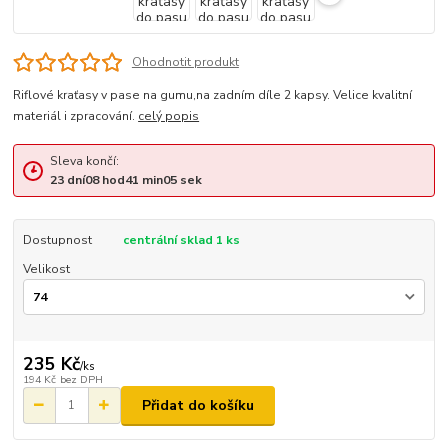
Ohodnotit produkt
Riflové kraťasy v pase na gumu,na zadním díle 2 kapsy. Velice kvalitní
materiál i zpracování.
celý popis
Sleva končí:
23
dní
08
hod
41
min
05
sek
Dostupnost
centrální sklad 1 ks
Velikost
235 Kč
/
ks
194 Kč
bez DPH
Přidat do košíku