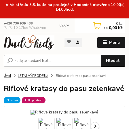
☀️ Ve středu 5.8. bude na prodejně v Hodoníně otevřeno 10:00 -
14:00hod.
0
ks
+420 730 939 438
CZK
za
0,00 Kč
Po-Pá 10-17hod WhatsApp
Menu
Hledat
Úvod
LETNÍ VÝPRODEJ🌞
Riflové kraťasy do pasu zelenkavé
Riflové kraťasy do pasu zelenkavé
Novinka
TOP produkt