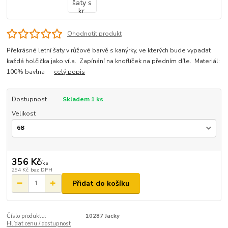
Ohodnotit produkt
Překrásné letní šaty v růžové barvě s kanýrky, ve kterých bude vypadat
každá holčička jako víla. Zapínání na knoflíček na předním díle. Materiál:
100% bavlna
celý popis
Dostupnost
Skladem 1 ks
Velikost
356 Kč
/
ks
294 Kč
bez DPH
Přidat do košíku
Číslo produktu:
10287 Jacky
Hlídat cenu / dostupnost