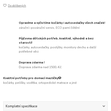
Do oblíbených
Opravíme a vyčistíme kočárky i autosedačky všech značek!
záruční i pozáruční servis, ECO parní čištění
Půjčovna dětských potřeb, kvalitně, výhodně a bez
starostí!
kočárky, autosedačky, postýlky, monitory dechu a další
potřebné věci
Doprava zdarma !
Doprava zdarma nad 1500,-Kč.
Kvalitní potřeby pro domací mazlíčky🐶
kočárky, pelíšky, vodítka, ortopedické matrace a jiné
Kompletní specifikace