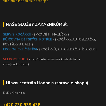
Vice info o Hodonínské prodejně
NAŠE SLUŽBY ZÁKAZNÍKŮM👶:
SERVIS KOČÁRKŮ
- ( PRO DĚTI I MAZLÍČKY )
PŮJČOVNA DĚTSKÝCH POTŘEB
- ( KOČÁRKY, AUTOSEDAČKY,
POSTÝLKY A DALŠÍ )
EKOLOGICKÉ ČIŠTĚNÍ
- ( KOČÁRKŮ, AUTOSEDAČEK, ŽIDLIČEK )
VELKOOBCHOD
- (v případě zájmu nás kontaktujte na
info@dudukids.cz)
Hlavní centrála Hodonín (správa e-shopu)
DuDu Kids s.r.o.
+420 730 939 438