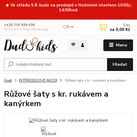
☀️ Ve středu 5.8. bude na prodejně v Hodoníně otevřeno 10:00 -
14:00hod.
0
ks
+420 730 939 438
CZK
za
0,00 Kč
Po-Pá 10-17hod WhatsApp
Menu
Hledat
Úvod
❗VÝPRODEJOVÉ AKCE❗
Růžové šaty s kr. rukávem a kanýrkem
Růžové šaty s kr. rukávem a
kanýrkem