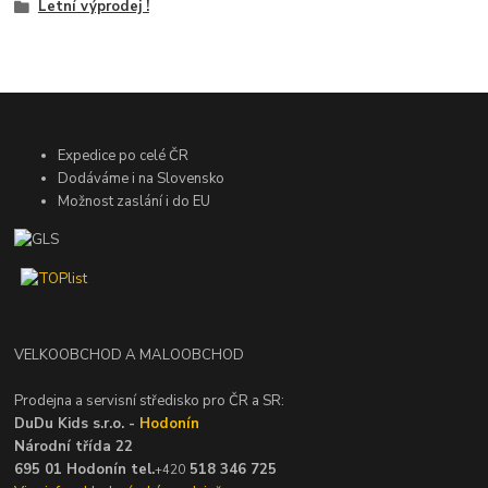
Letní výprodej !
Expedice po celé ČR
Dodáváme i na Slovensko
Možnost zaslání i do EU
VELKOOBCHOD A MALOOBCHOD
Prodejna a servisní středisko pro ČR a SR:
DuDu Kids s.r.o. -
Hodonín
Národní třída 22
695 01 Hodonín tel.
518 346 725
+420