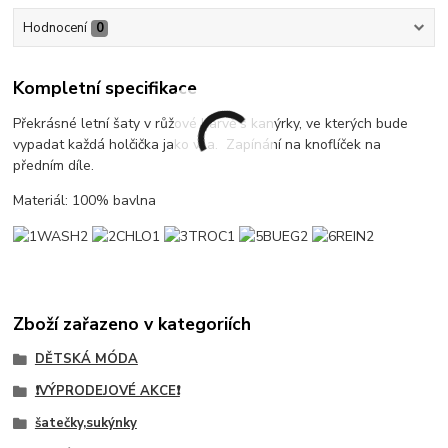
Hodnocení
0
Kompletní specifikace
Překrásné letní šaty v růžové barvě s kanýrky, ve kterých bude
vypadat každá holčička jako víla. Zapínání na knoflíček na
předním díle.
Materiál: 100% bavlna
Zboží zařazeno v kategoriích
DĚTSKÁ MÓDA
❗VÝPRODEJOVÉ AKCE❗
šatečky,sukýnky