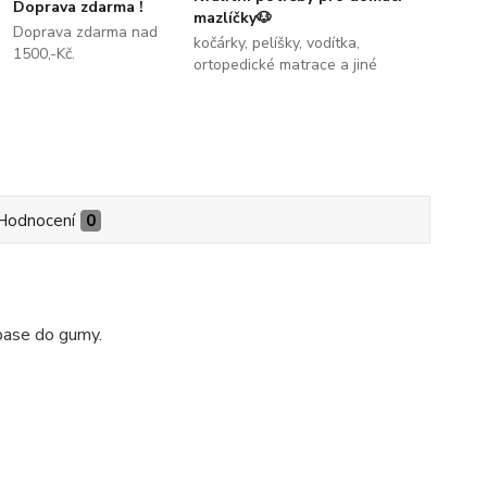
Doprava zdarma !
mazlíčky🐶
Doprava zdarma nad
kočárky, pelíšky, vodítka,
1500,-Kč.
ortopedické matrace a jiné
Hodnocení
0
pase do gumy.