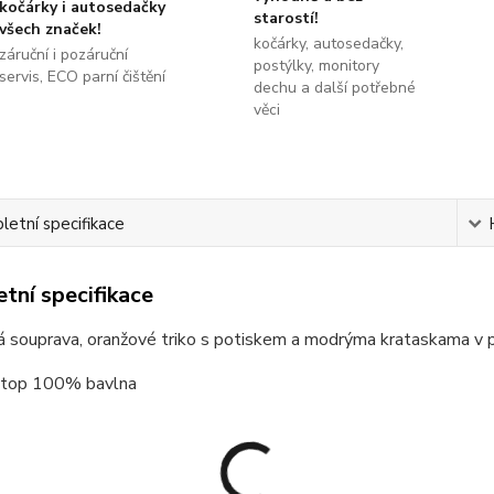
kočárky i autosedačky
starostí!
všech značek!
kočárky, autosedačky,
záruční i pozáruční
postýlky, monitory
servis, ECO parní čištění
dechu a další potřebné
věci
etní specifikace
tní specifikace
á souprava, oranžové triko s potiskem a modrýma krataskama v 
: top 100% bavlna