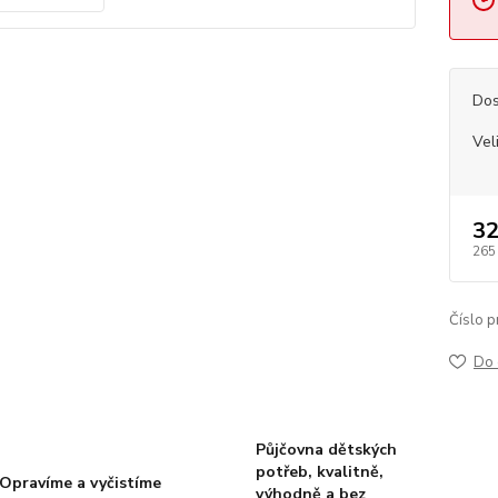
Dos
Vel
32
265
Číslo p
Do 
Půjčovna dětských
potřeb, kvalitně,
Opravíme a vyčistíme
výhodně a bez