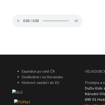
Expedice po celé ČR
VELKOOBC
Dodáváme i na Slovensko
Možnost zaslání i do EU
Prodejna a s
DuDu Kids s.
Národní tří
695 01 Hodo