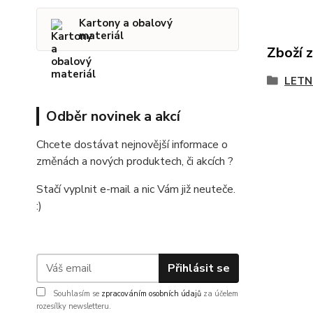
Kartony a obalový
materiál
Zboží 
LETN
Odběr novinek a akcí
Chcete dostávat nejnovější informace o
změnách a nových produktech, či akcích ?
Stačí vyplnit e-mail a nic Vám již neuteče.
:)
Přihlásit se
Souhlasím se
zpracováním osobních údajů
za účelem
rozesílky newsletteru.