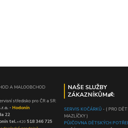
NAŠE SLUŽBY
HOD A MALOOBCHOD
ZÁKAZNÍKŮM👶:
ervisní středisko pro ČR a SR:
r.o. -
Hodonín
SERVIS KOČÁRKŮ
- ( PRO DĚTI
da 22
MAZLÍČKY )
nín tel.
518 346 725
+420
PŮJČOVNA DĚTSKÝCH POTŘE