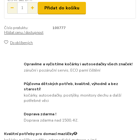
Přidat do košíku
Číslo produktu:
100777
Hlídat cenu / dostupnost
Do oblíbených
Opravíme a vyčistíme kočárky i autosedačky všech značek!
záruční i pozáruční servis, ECO parní čištění
Půjčovna dětských potřeb, kvalitně, výhodně a bez
starostí!
kočárky, autosedačky, postýlky, monitory dechu a další
potřebné věci
Doprava zdarma !
Doprava zdarma nad 1500,-Kč.
Kvalitní potřeby pro domací mazlíčky🐶
kočárky, pelíšky, vodítka, ortopedické matrace a jiné