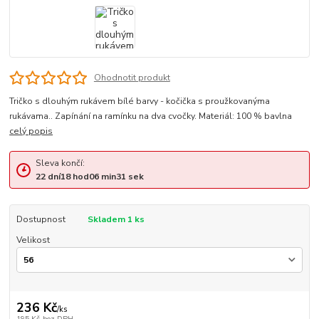
Ohodnotit produkt
Tričko s dlouhým rukávem bílé barvy - kočička s proužkovanýma
rukávama.. Zapínání na ramínku na dva cvočky. Materiál: 100 % bavlna
celý popis
Sleva končí:
22
dní
18
hod
06
min
31
sek
Dostupnost
Skladem 1 ks
Velikost
236 Kč
/
ks
195 Kč
bez DPH