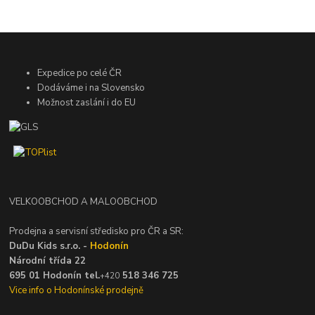
Expedice po celé ČR
Dodáváme i na Slovensko
Možnost zaslání i do EU
VELKOOBCHOD A MALOOBCHOD
Prodejna a servisní středisko pro ČR a SR:
DuDu Kids s.r.o. -
Hodonín
Národní třída 22
695 01 Hodonín tel.
518 346 725
+420
Vice info o Hodonínské prodejně