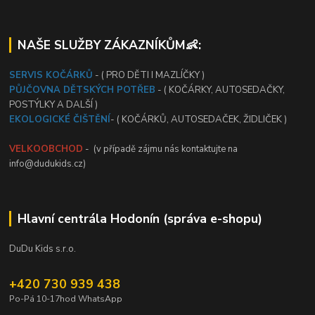
NAŠE SLUŽBY ZÁKAZNÍKŮM👶:
SERVIS KOČÁRKŮ
- ( PRO DĚTI I MAZLÍČKY )
PŮJČOVNA DĚTSKÝCH POTŘEB
- ( KOČÁRKY, AUTOSEDAČKY,
POSTÝLKY A DALŠÍ )
EKOLOGICKÉ ČIŠTĚNÍ
- ( KOČÁRKŮ, AUTOSEDAČEK, ŽIDLIČEK )
VELKOOBCHOD
- (v případě zájmu nás kontaktujte na
info@dudukids.cz)
Hlavní centrála Hodonín (správa e-shopu)
DuDu Kids s.r.o.
+420 730 939 438
Po-Pá 10-17hod WhatsApp