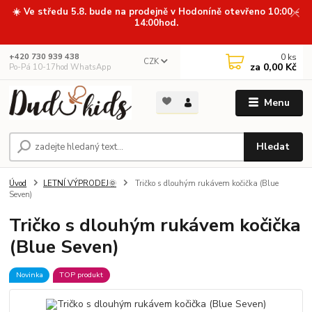
☀️ Ve středu 5.8. bude na prodejně v Hodoníně otevřeno 10:00 -
14:00hod.
0
ks
+420 730 939 438
CZK
za
0,00 Kč
Po-Pá 10-17hod WhatsApp
Menu
Hledat
Úvod
LETNÍ VÝPRODEJ🌞
Tričko s dlouhým rukávem kočička (Blue
Seven)
Tričko s dlouhým rukávem kočička
(Blue Seven)
Novinka
TOP produkt