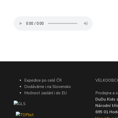
Expedice po celé ČR
VELKOOBC
Dodáváme i na Slovensko
Možnost zaslání i do EU
Prodejna a s
DuDu Kids s.
Národní tří
695 01 Hodo