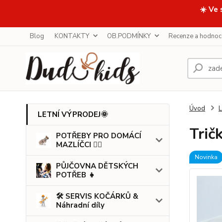
☀️ Ve 
Blog
KONTAKTY
OB.PODMÍNKY
Recenze a hodnoc
Úvod
LETNÍ VÝPRODEJ🌞
Trič
POTŘEBY PRO DOMÁCÍ
MAZLÍČCI 🐕‍🦺
Novinka
PŮJČOVNA DĚTSKÝCH
POTŘEB 👧
🛠️ SERVIS KOČÁRKŮ &
Náhradní díly