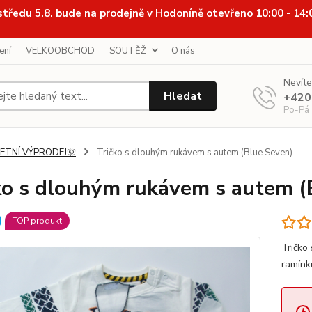
středu 5.8. bude na prodejně v Hodoníně otevřeno 10:00 - 14
ení
VELKOOBCHOD
SOUTĚŽ
O nás
Nevíte
Hledat
+420
Po-Pá
LETNÍ VÝPRODEJ🌞
Tričko s dlouhým rukávem s autem (Blue Seven)
ko s dlouhým rukávem s autem (
TOP produkt
Tričko
ramínk