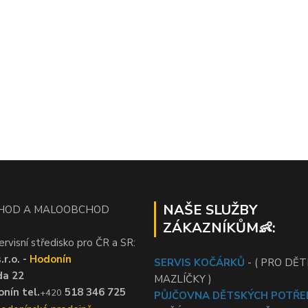
NAŠE SLUŽBY
HOD A MALOOBCHOD
ZÁKAZNÍKŮM👶:
ervisní středisko pro ČR a SR:
r.o. -
Hodonín
SERVIS KOČÁRKŮ
- ( PRO DĚTI
da 22
MAZLÍČKY )
nín tel.
518 346 725
+420
PŮJČOVNA DĚTSKÝCH POTŘE