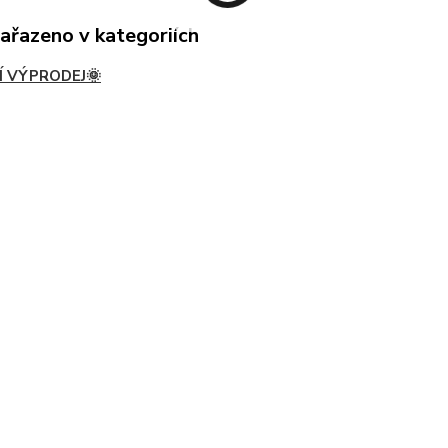
zařazeno v kategoriích
Í VÝPRODEJ🌞