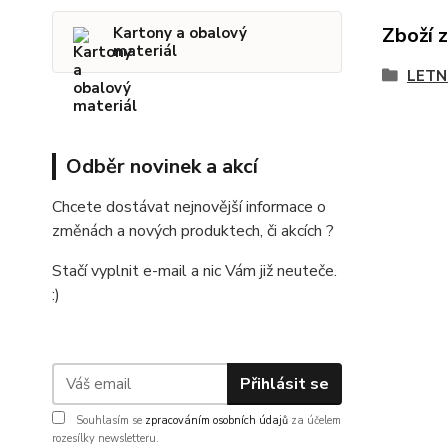
Zboží 
Kartony a obalový
materiál
LETN
Odběr novinek a akcí
Chcete dostávat nejnovější informace o
změnách a nových produktech, či akcích ?
Stačí vyplnit e-mail a nic Vám již neuteče.
:)
Přihlásit se
Souhlasím se
zpracováním osobních údajů
za účelem
rozesílky newsletteru.