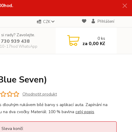
:00hod.
Přihlášení
CZK
 si rady? Zavolejte.
0
ks
 730 939 438
za
0,00 Kč
 10-17hod WhatsApp
Blue Seven)
Ohodnotit produkt
 s dlouhým rukávem bílé barvy s aplikací auta. Zapínání na
u na dva cvočky. Materiál: 100 % bavlna
celý popis
Sleva končí: