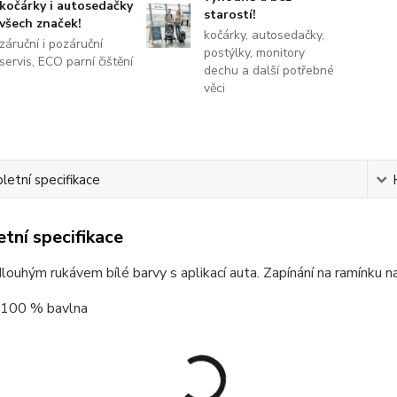
kočárky i autosedačky
starostí!
všech značek!
kočárky, autosedačky,
záruční i pozáruční
postýlky, monitory
servis, ECO parní čištění
dechu a další potřebné
věci
etní specifikace
tní specifikace
dlouhým rukávem bílé barvy s aplikací auta. Zapínání na ramínku n
: 100 % bavlna