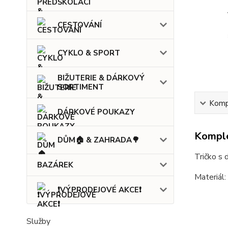
CESTOVÁNÍ
CYKLO & SPORT
BIŽUTERIE & DÁRKOVÝ
SORTIMENT
Kompl
DÁRKOVÉ POUKAZY
Komple
DŮM🏠 & ZAHRADA🌳
Tričko s 
BAZÁREK
Materiál
❗VÝPRODEJOVÉ AKCE❗
Služby