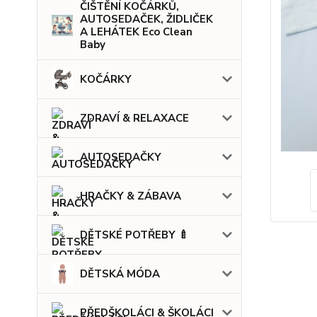
ČIŠTĚNÍ KOČÁRKŮ,
AUTOSEDAČEK, ŽIDLIČEK
A LEHÁTEK Eco Clean
Baby
KOČÁRKY
ZDRAVÍ & RELAXACE
AUTOSEDAČKY
HRAČKY & ZÁBAVA
DĚTSKÉ POTŘEBY 🍼
DĚTSKÁ MÓDA
PŘEDŠKOLÁCI & ŠKOLÁCI