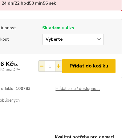
24
dní
22
hod
50
min
55
sek
tupnost
Skladem > 4 ks
ikost
6 Kč
/
ks
Přidat do košíku
 Kč
bez DPH
roduktu:
100783
Hlídat cenu / dostupnost
oblíbených
Kvalitní potřeby pro domací