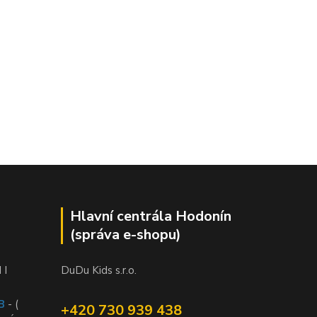
Hlavní centrála Hodonín
(správa e-shopu)
 I
DuDu Kids s.r.o.
B
- (
+420 730 939 438