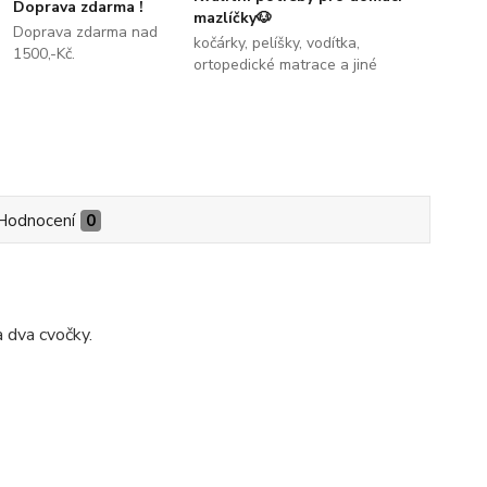
Doprava zdarma !
mazlíčky🐶
Doprava zdarma nad
kočárky, pelíšky, vodítka,
1500,-Kč.
ortopedické matrace a jiné
Hodnocení
0
a dva cvočky.