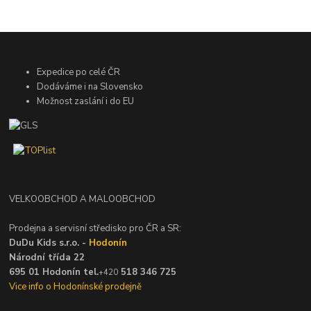
Expedice po celé ČR
Dodáváme i na Slovensko
Možnost zaslání i do EU
VELKOOBCHOD A MALOOBCHOD
Prodejna a servisní středisko pro ČR a SR:
DuDu Kids s.r.o. -
Hodonín
Národní třída 22
695 01 Hodonín tel.
518 346 725
+420
Vice info o Hodonínské prodejně