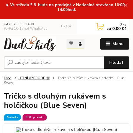
☀️ Ve středu 5.8. bude na prodejně v Hodoníně otevřeno 10:00 -
14:00hod.
0
ks
+420 730 939 438
CZK
za
0,00 Kč
Po-Pá 10-17hod WhatsApp
Menu
Hledat
Úvod
LETNÍ VÝPRODEJ🌞
Tričko s dlouhým rukávem s holčičkou (Blue
Seven)
Tričko s dlouhým rukávem s
holčičkou (Blue Seven)
Novinka
TOP produkt