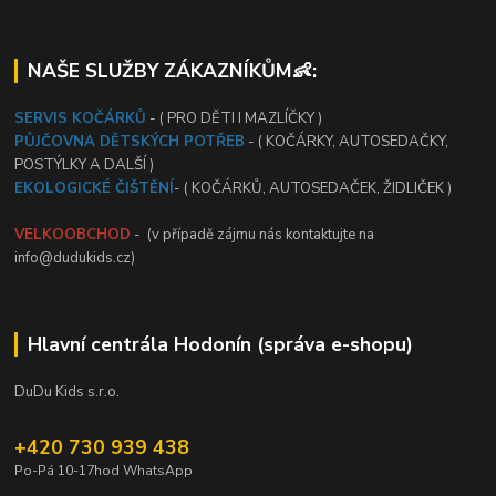
NAŠE SLUŽBY ZÁKAZNÍKŮM👶:
SERVIS KOČÁRKŮ
- ( PRO DĚTI I MAZLÍČKY )
PŮJČOVNA DĚTSKÝCH POTŘEB
- ( KOČÁRKY, AUTOSEDAČKY,
POSTÝLKY A DALŠÍ )
EKOLOGICKÉ ČIŠTĚNÍ
- ( KOČÁRKŮ, AUTOSEDAČEK, ŽIDLIČEK )
VELKOOBCHOD
- (v případě zájmu nás kontaktujte na
info@dudukids.cz)
Hlavní centrála Hodonín (správa e-shopu)
DuDu Kids s.r.o.
+420 730 939 438
Po-Pá 10-17hod WhatsApp