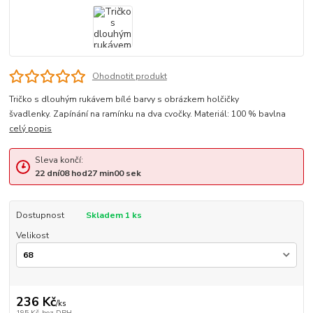
Ohodnotit produkt
Tričko s dlouhým rukávem bílé barvy s obrázkem holčičky
švadlenky. Zapínání na ramínku na dva cvočky. Materiál: 100 % bavlna
celý popis
Sleva končí:
22
dní
08
hod
27
min
00
sek
Dostupnost
Skladem 1 ks
Velikost
236 Kč
/
ks
195 Kč
bez DPH