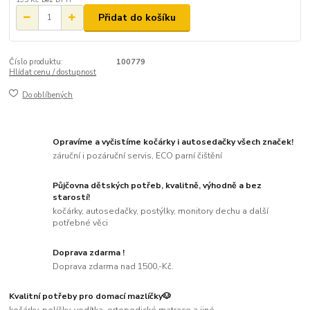
Přidat do košíku
Číslo produktu:
100779
Hlídat cenu / dostupnost
Do oblíbených
Opravíme a vyčistíme kočárky i autosedačky všech značek!
záruční i pozáruční servis, ECO parní čištění
Půjčovna dětských potřeb, kvalitně, výhodně a bez
starostí!
kočárky, autosedačky, postýlky, monitory dechu a další
potřebné věci
Doprava zdarma !
Doprava zdarma nad 1500,-Kč.
Kvalitní potřeby pro domací mazlíčky🐶
kočárky, pelíšky, vodítka, ortopedické matrace a jiné