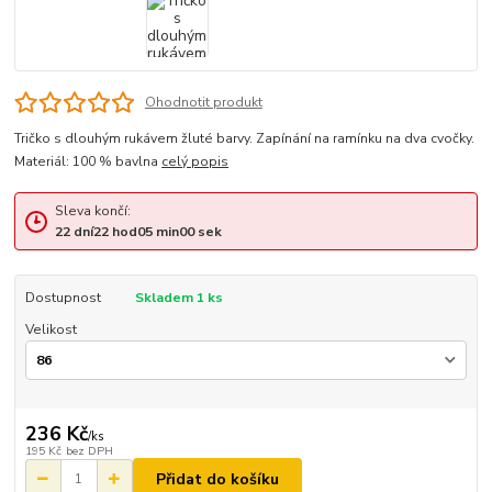
Ohodnotit produkt
Tričko s dlouhým rukávem žluté barvy. Zapínání na ramínku na dva cvočky.
Materiál: 100 % bavlna
celý popis
Sleva končí:
22
dní
22
hod
05
min
00
sek
Dostupnost
Skladem 1 ks
Velikost
236 Kč
/
ks
195 Kč
bez DPH
Přidat do košíku