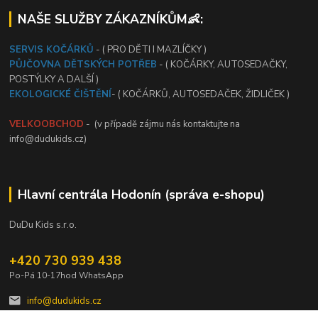
NAŠE SLUŽBY ZÁKAZNÍKŮM👶:
SERVIS KOČÁRKŮ
- ( PRO DĚTI I MAZLÍČKY )
PŮJČOVNA DĚTSKÝCH POTŘEB
- ( KOČÁRKY, AUTOSEDAČKY,
POSTÝLKY A DALŠÍ )
EKOLOGICKÉ ČIŠTĚNÍ
- ( KOČÁRKŮ, AUTOSEDAČEK, ŽIDLIČEK )
VELKOOBCHOD
- (v případě zájmu nás kontaktujte na
info@dudukids.cz)
Hlavní centrála Hodonín (správa e-shopu)
DuDu Kids s.r.o.
+420 730 939 438
Po-Pá 10-17hod WhatsApp
info@dudukids.cz