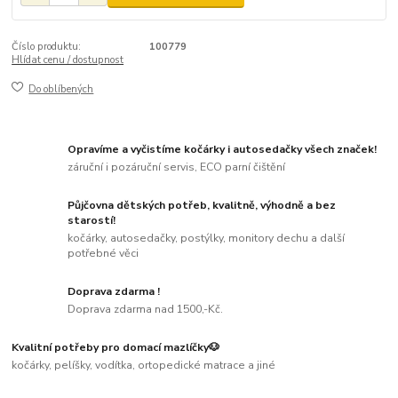
Číslo produktu:
100779
Hlídat cenu / dostupnost
Do oblíbených
Opravíme a vyčistíme kočárky i autosedačky všech značek!
záruční i pozáruční servis, ECO parní čištění
Půjčovna dětských potřeb, kvalitně, výhodně a bez
starostí!
kočárky, autosedačky, postýlky, monitory dechu a další
potřebné věci
Doprava zdarma !
Doprava zdarma nad 1500,-Kč.
Kvalitní potřeby pro domací mazlíčky🐶
kočárky, pelíšky, vodítka, ortopedické matrace a jiné