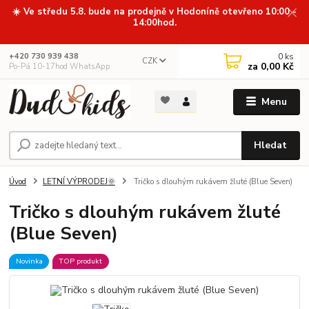
☀️ Ve středu 5.8. bude na prodejně v Hodoníně otevřeno 10:00 -
14:00hod.
0
ks
+420 730 939 438
CZK
za
0,00 Kč
Po-Pá 10-17hod WhatsApp
Menu
Hledat
Úvod
LETNÍ VÝPRODEJ🌞
Tričko s dlouhým rukávem žluté (Blue Seven)
Tričko s dlouhým rukávem žluté
(Blue Seven)
Novinka
TOP produkt