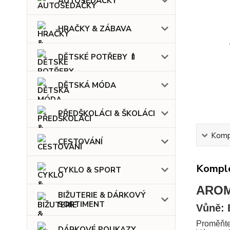
AUTOSEDAČKY
HRAČKY & ZÁBAVA
DĚTSKÉ POTŘEBY 🍼
DĚTSKÁ MÓDA
PŘEDŠKOLÁCI & ŠKOLÁCI
Kompl
CESTOVÁNÍ
Komple
CYKLO & SPORT
AROMA
BIŽUTERIE & DÁRKOVÝ
SORTIMENT
Vůně: 
Proměňte
DÁRKOVÉ POUKAZY