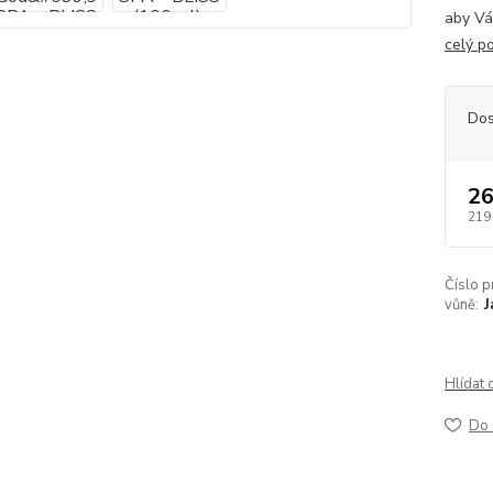
aby Vá
celý p
Dos
26
219
Číslo p
vůně:
J
Hlídat 
Do 