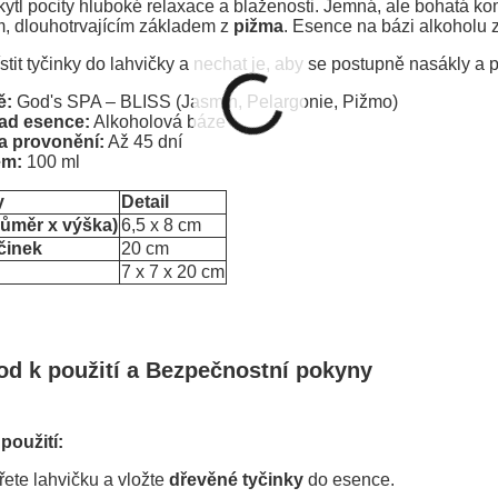
ytl pocity hluboké relaxace a blaženosti. Jemná, ale bohatá 
, dlouhotrvajícím základem z
pižma
. Esence na bázi alkoholu za
stit tyčinky do lahvičky a nechat je, aby se postupně nasákly a 
ě:
God's SPA – BLISS (Jasmín, Pelargonie, Pižmo)
ad esence:
Alkoholová báze
a provonění:
Až 45 dní
em:
100 ml
y
Detail
růměr x výška)
6,5 x 8 cm
činek
20 cm
7 x 7 x 20 cm
od k použití a Bezpečnostní pokyny
použití:
řete lahvičku a vložte
dřevěné tyčinky
do esence.