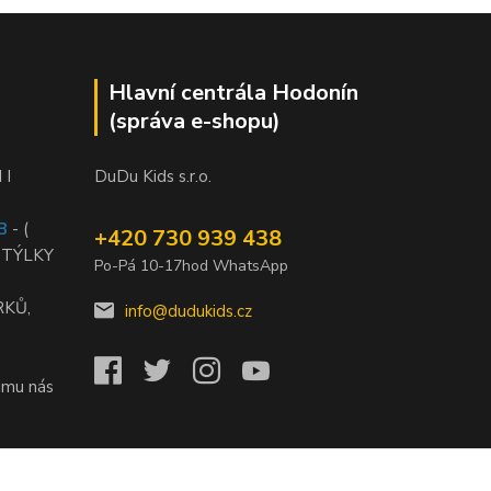
Hlavní centrála Hodonín
(správa e-shopu)
 I
DuDu Kids s.r.o.
B
- (
+420 730 939 438
STÝLKY
Po-Pá 10-17hod WhatsApp
RKŮ,
info@dudukids.cz
jmu nás
)