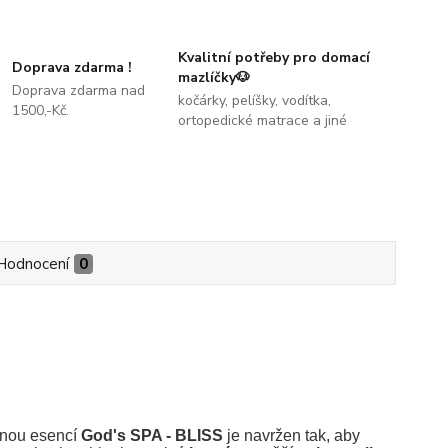
Kvalitní potřeby pro domací
Doprava zdarma !
mazlíčky🐶
Doprava zdarma nad
kočárky, pelíšky, vodítka,
1500,-Kč.
ortopedické matrace a jiné
Hodnocení
0
benou esencí
God's SPA - BLISS
je navržen tak, aby