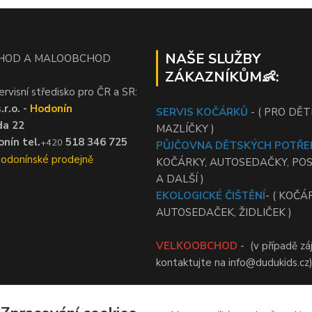
NAŠE SLUŽBY
HOD A MALOOBCHOD
ZÁKAZNÍKŮM👶:
ervisní středisko pro ČR a SR:
r.o. -
Hodonín
SERVIS KOČÁRKŮ
- ( PRO DĚTI
da 22
MAZLÍČKY )
nín tel.
518 346 725
+420
PŮJČOVNA DĚTSKÝCH POTŘE
Hodonínské prodejně
KOČÁRKY, AUTOSEDAČKY, PO
A DALŠÍ )
EKOLOGICKÉ ČIŠTĚNÍ
- ( KOČÁ
AUTOSEDAČEK, ŽIDLIČEK )
VELKOOBCHOD
- (v případě zá
kontaktujte na info@dudukids.cz