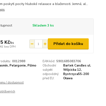
m poskytl pocity hluboké relaxace a blaženosti. Jemná, al...
opis
tupnost
Skladem 3 ks
5 Kč
/
ks
Přidat do košíku
 Kč
bez DPH
roduktu:
0012988
EAN kód:
5901685083706
asmín, Pelargonie, Pižmo
Obchodní
Bartek Candles ul.
subjekt
Wójcicka 12,
odpovědný
Bystrzyca55-200
před EU:
Oława
cenu / dostupnost
oblíbených