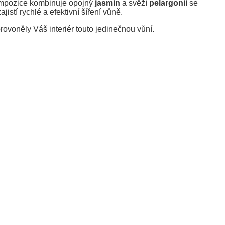
kompozice kombinuje opojný
jasmín
a svěží
pelargonii
se
jistí rychlé a efektivní šíření vůně.
provoněly Váš interiér touto jedinečnou vůní.