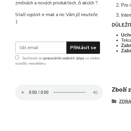
změnách a nových produktech, či akcích ?
Pro 
Stačí vyplnit e-mail a nic Vám již neuteče.
Inte
:)
DŮLEŽI
Ucho
Teku
Zabr
Přihlásit se
Zabr
Souhlasím se
zpracováním osobních údajů
za účelem
rozesílky newsletteru.
Zboží 
ZDRA