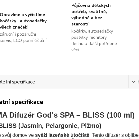
Půjčovna dětských
potřeb, kvalitně,
Opravíme a vyčistíme
výhodně a bez
kočárky i autosedačky
starostí!
všech značek!
kočárky, autosedačky,
záruční i pozáruční
postýlky, monitory
servis, ECO parní čištění
dechu a další potřebné
věci
etní specifikace
tní specifikace
 Difuzér God's SPA – BLISS (100 ml)
BLISS (Jasmín, Pelargonie, Pižmo)
 svůj domov ve
svěží lázeňské útočiště
. Tento difuzér s oblí