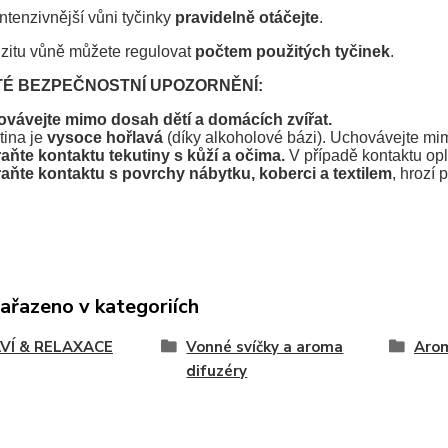
intenzivnější vůni tyčinky
pravidelně otáčejte
.
nzitu vůně můžete regulovat
počtem použitých tyčinek
.
TÉ BEZPEČNOSTNÍ UPOZORNĚNÍ:
vávejte mimo dosah dětí a domácích zvířat.
tina je
vysoce hořlavá
(díky alkoholové bázi). Uchovávejte mimo
aňte kontaktu tekutiny s kůží a očima.
V případě kontaktu op
aňte kontaktu s povrchy nábytku, koberci a textilem
, hrozí
zařazeno v kategoriích
VÍ & RELAXACE
Vonné svíčky a aroma
Arom
difuzéry