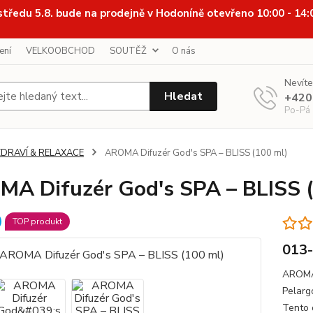
středu 5.8. bude na prodejně v Hodoníně otevřeno 10:00 - 14
ení
VELKOOBCHOD
SOUTĚŽ
O nás
Nevíte
Hledat
+420
Po-Pá
ZDRAVÍ & RELAXACE
AROMA Difuzér God's SPA – BLISS (100 ml)
A Difuzér God's SPA – BLISS 
TOP produkt
013
AROMA 
Pelarg
Tento 