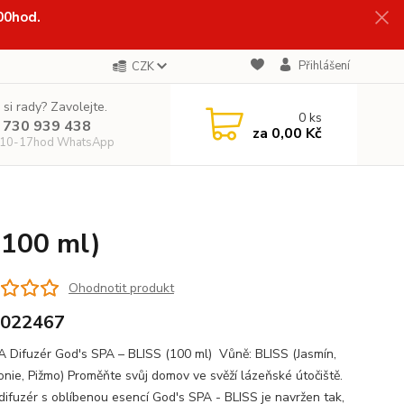
:00hod.
Přihlášení
CZK
 si rady? Zavolejte.
0
ks
 730 939 438
za
0,00 Kč
 10-17hod WhatsApp
(100 ml)
Ohodnotit produkt
-022467
Difuzér God's SPA – BLISS (100 ml) Vůně: BLISS (Jasmín,
onie, Pižmo) Proměňte svůj domov ve svěží lázeňské útočiště.
difuzér s oblíbenou esencí God's SPA - BLISS je navržen tak,