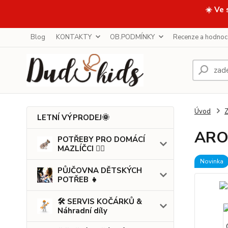
☀️ Ve 
Blog
KONTAKTY
OB.PODMÍNKY
Recenze a hodnoc
Úvod
LETNÍ VÝPRODEJ🌞
AROM
POTŘEBY PRO DOMÁCÍ
MAZLÍČCI 🐕‍🦺
Novinka
PŮJČOVNA DĚTSKÝCH
POTŘEB 👧
🛠️ SERVIS KOČÁRKŮ &
Náhradní díly