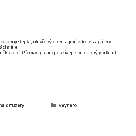
 zdroje tepla, otevřený oheň a jiné zdroje zapálení.
láchněte.
 poškození. Při manipulaci používejte ochranný podklad.
a difuzéry
Veynero