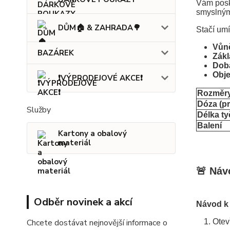
Vám posk
smyslným
DŮM🏠 & ZAHRADA🌳
Stačí umí
Vůn
BAZÁREK
Zákl
Dob
Obj
❗VÝPRODEJOVÉ AKCE❗
Rozměr
Dóza (p
Služby
Délka ty
Balení
Kartony a obalový
materiál
🚨 Náv
Odběr novinek a akcí
Návod k 
Chcete dostávat nejnovější informace o
Otev