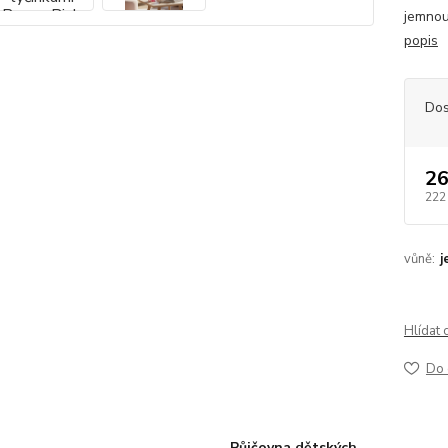
jemnou 
popis
Dos
26
222
vůně:
j
Hlídat 
Do 
Půjčovna dětských