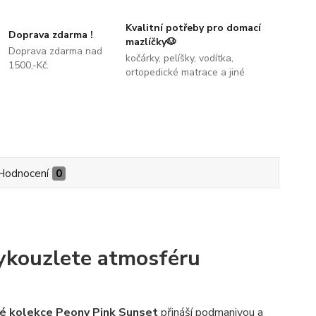
Kvalitní potřeby pro domací
Doprava zdarma !
mazlíčky🐶
Doprava zdarma nad
kočárky, pelíšky, vodítka,
1500,-Kč.
ortopedické matrace a jiné
Hodnocení
0
ykouzlete atmosféru
né kolekce Peony Pink Sunset
přináší podmanivou a