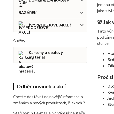
DŮM🏠 & ZAHRADA🌳
jemnou vů
jako styl
BAZÁREK
🌸 Jak
❗VÝPRODEJOVÉ AKCE❗
Tato vůně
podtóny r
Služby
slunce.
Kartony a obalový
Hla
materiál
Srd
Zák
Proč si
Odběr novinek a akcí
Dlo
Kva
Chcete dostávat nejnovější informace o
Jed
změnách a nových produktech, či akcích ?
Ele
Stačí vyplnit e-mail a nic Vám již neuteče.