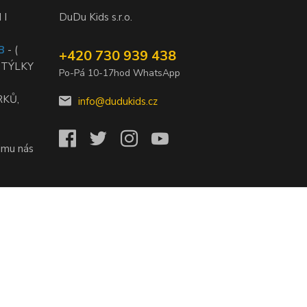
 I
DuDu Kids s.r.o.
B
- (
+420 730 939 438
STÝLKY
Po-Pá 10-17hod WhatsApp
RKŮ,
info@dudukids.cz
jmu nás
)