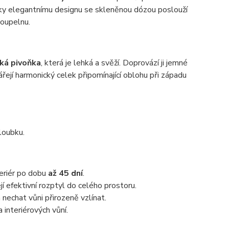
 Díky elegantnímu designu se skleněnou dózou poslouží
koupelnu.
ká pivoňka
, která je lehká a svěží. Doprovází ji jemné
ejí harmonický celek připomínající oblohu při západu
loubku.
eriér po dobu
až 45 dní
.
jí efektivní rozptyl do celého prostoru.
 nechat vůni přirozeně vzlínat.
 interiérových vůní.