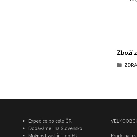
Zboží 
ZDRA
Expedice po celé ČR
VELKOOBC
Dodáváme i na Slovensko
Možnost zaslání i do EU
Prodejna a s