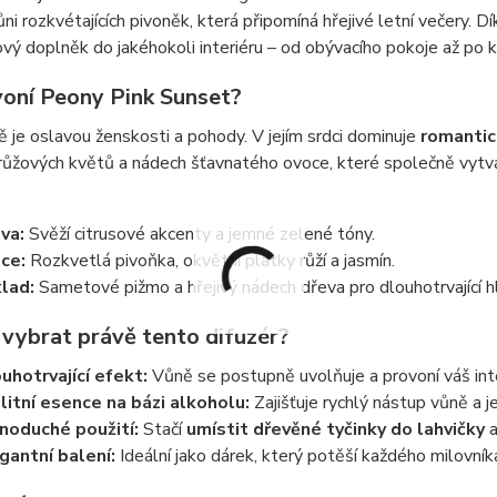
ni rozkvétajících pivoněk, která připomíná hřejivé letní večery.
ový doplněk do jakéhokoli interiéru – od obývacího pokoje až po 
 voní Peony Pink Sunset?
 je oslavou ženskosti a pohody. V jejím srdci dominuje
romantic
ůžových květů a nádech šťavnatého ovoce, které společně vytvář
va:
Svěží citrusové akcenty a jemné zelené tóny.
ce:
Rozkvetlá pivoňka, okvětní plátky růží a jasmín.
lad:
Sametové pižmo a hřejivý nádech dřeva pro dlouhotrvající h
 vybrat právě tento difuzér?
uhotrvající efekt:
Vůně se postupně uvolňuje a provoní váš int
litní esence na bázi alkoholu:
Zajišťuje rychlý nástup vůně a je
noduché použití:
Stačí
umístit dřevěné tyčinky do lahvičky
a
gantní balení:
Ideální jako dárek, který potěší každého milovníka