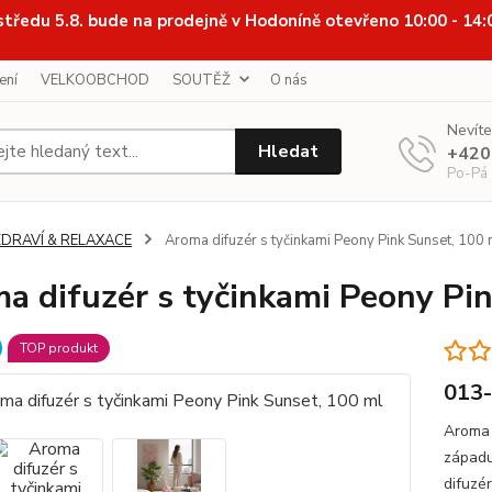
středu 5.8. bude na prodejně v Hodoníně otevřeno 10:00 - 14
ení
VELKOOBCHOD
SOUTĚŽ
O nás
Nevíte
Hledat
+420
Po-Pá
ZDRAVÍ & RELAXACE
Aroma difuzér s tyčinkami Peony Pink Sunset, 100 
a difuzér s tyčinkami Peony Pi
TOP produkt
013
Aroma 
západu
difuzé