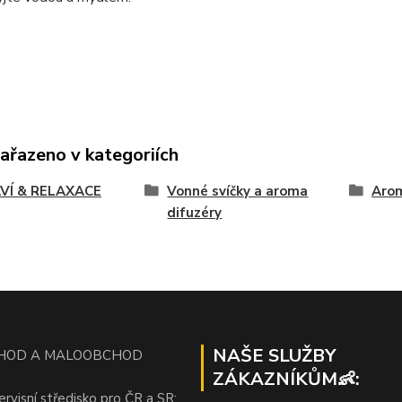
zařazeno v kategoriích
VÍ & RELAXACE
Vonné svíčky a aroma
Arom
difuzéry
NAŠE SLUŽBY
HOD A MALOOBCHOD
ZÁKAZNÍKŮM👶:
ervisní středisko pro ČR a SR: