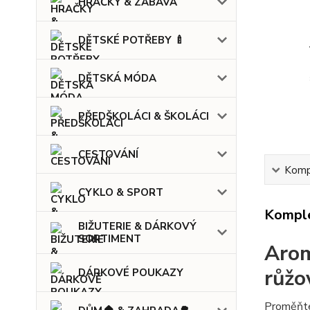
HRAČKY & ZÁBAVA
DĚTSKÉ POTŘEBY 🍼
DĚTSKÁ MÓDA
PŘEDŠKOLÁCI & ŠKOLÁCI
CESTOVÁNÍ
Kompl
CYKLO & SPORT
Komple
BIŽUTERIE & DÁRKOVÝ
SORTIMENT
Arom
růžo
DÁRKOVÉ POUKAZY
Proměňte