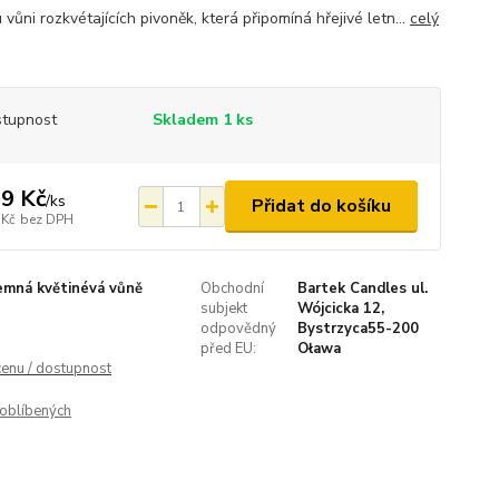
vůni rozkvétajících pivoněk, která připomíná hřejivé letn...
celý
tupnost
Skladem 1 ks
9 Kč
/
ks
Přidat do košíku
 Kč
bez DPH
emná květinévá vůně
Obchodní
Bartek Candles ul.
subjekt
Wójcicka 12,
odpovědný
Bystrzyca55-200
před EU:
Oława
cenu / dostupnost
oblíbených