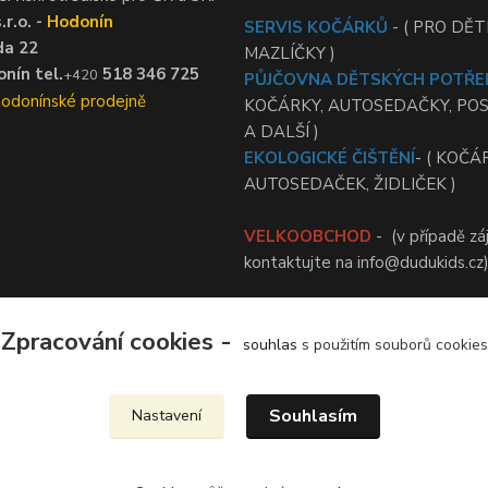
r.o. -
Hodonín
SERVIS KOČÁRKŮ
- ( PRO DĚTI
da 22
MAZLÍČKY )
nín tel.
518 346 725
+420
PŮJČOVNA DĚTSKÝCH POTŘE
Hodonínské prodejně
KOČÁRKY, AUTOSEDAČKY, PO
A DALŠÍ )
EKOLOGICKÉ ČIŠTĚNÍ
- ( KOČÁ
AUTOSEDAČEK, ŽIDLIČEK )
VELKOOBCHOD
- (v případě zá
kontaktujte na info@dudukids.cz
Zpracování cookies -
souhlas
s použitím souborů cookies
Upravit sběr cookies.
Souhlasím
Nastavení