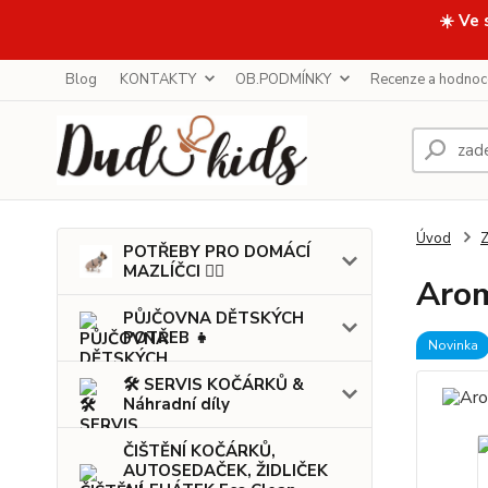
☀️ Ve 
Blog
KONTAKTY
OB.PODMÍNKY
Recenze a hodnoc
Úvod
POTŘEBY PRO DOMÁCÍ
MAZLÍČCI 🐕‍🦺
Arom
PŮJČOVNA DĚTSKÝCH
POTŘEB 👧
Novinka
🛠️ SERVIS KOČÁRKŮ &
Náhradní díly
ČIŠTĚNÍ KOČÁRKŮ,
AUTOSEDAČEK, ŽIDLIČEK