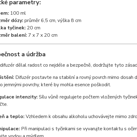
cké parametry:
jem:
100 ml
měr dózy:
průměr 6,5 cm, výška 8 cm
ka tyčinek:
20 cm
měr balení:
7 x 7 x 20 cm
pečnost a údržba
ifuzér dělal radost co nejdéle a bezpečně, dodržujte tyto zásad
stění:
Difuzér postavte na stabilní a rovný povrch mimo dosah d
o jemnými povrchy, které by mohla esence poškodit.
ulace intenzity:
Sílu vůně regulujete počtem vložených tyčinek.
čte.
ň a teplo:
Vzhledem k obsahu alkoholu uchovávejte mimo zdroje
ipulace:
Při manipulaci s tyčinkami se vyvarujte kontaktu s očim
jte vodou a mýdlem.