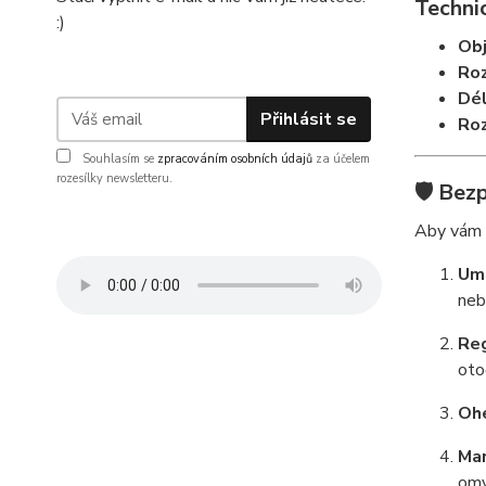
Techni
:)
Ob
Roz
Dél
Přihlásit se
Roz
Souhlasím se
zpracováním osobních údajů
za účelem
rozesílky newsletteru.
🛡️ Bez
Aby vám d
Umí
neb
Reg
oto
Ohe
Man
omy