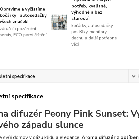
potřeb, kvalitně,
Opravíme a vyčistíme
výhodně a bez
kočárky i autosedačky
starostí!
všech značek!
kočárky, autosedačky,
záruční i pozáruční
postýlky, monitory
servis, ECO parní čištění
dechu a další potřebné
věci
etní specifikace
tní specifikace
a difuzér Peony Pink Sunset: V
vého západu slunce
 svůj domov v oázu klidu a elegance.
Aroma difuzér z oblíbe