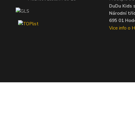
DuDu Kids s.
Národní tří
695 01 Hodo
Vice info o 