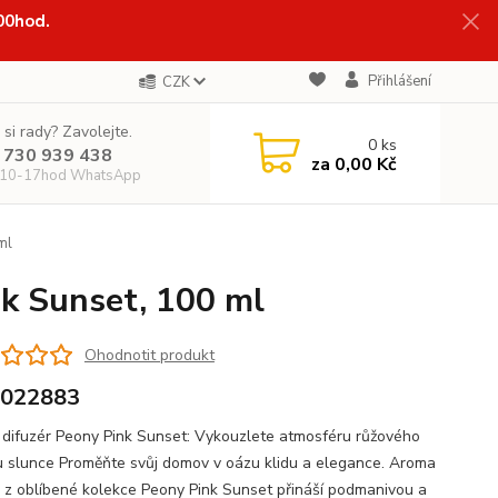
:00hod.
Přihlášení
CZK
 si rady? Zavolejte.
0
ks
 730 939 438
za
0,00 Kč
 10-17hod WhatsApp
ml
nk Sunset, 100 ml
Ohodnotit produkt
-022883
difuzér Peony Pink Sunset: Vykouzlete atmosféru růžového
 slunce Proměňte svůj domov v oázu klidu a elegance. Aroma
r z oblíbené kolekce Peony Pink Sunset přináší podmanivou a