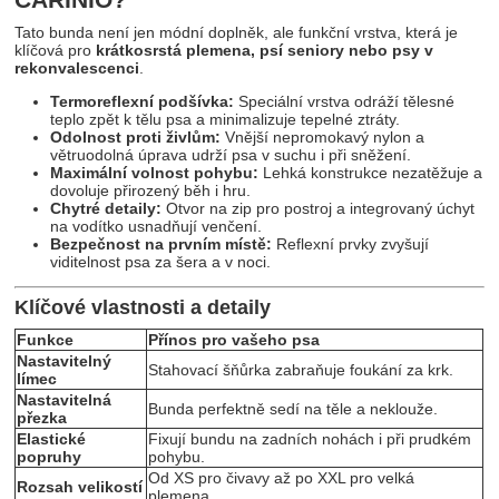
Tato bunda není jen módní doplněk, ale funkční vrstva, která je
klíčová pro
krátkosrstá plemena, psí seniory nebo psy v
rekonvalescenci
.
Termoreflexní podšívka:
Speciální vrstva odráží tělesné
teplo zpět k tělu psa a minimalizuje tepelné ztráty.
Odolnost proti živlům:
Vnější nepromokavý nylon a
větruodolná úprava udrží psa v suchu i při sněžení.
Maximální volnost pohybu:
Lehká konstrukce nezatěžuje a
dovoluje přirozený běh i hru.
Chytré detaily:
Otvor na zip pro postroj a integrovaný úchyt
na vodítko usnadňují venčení.
Bezpečnost na prvním místě:
Reflexní prvky zvyšují
viditelnost psa za šera a v noci.
Klíčové vlastnosti a detaily
Funkce
Přínos pro vašeho psa
Nastavitelný
Stahovací šňůrka zabraňuje foukání za krk.
límec
Nastavitelná
Bunda perfektně sedí na těle a neklouže.
přezka
Elastické
Fixují bundu na zadních nohách i při prudkém
popruhy
pohybu.
Od XS pro čivavy až po XXL pro velká
Rozsah velikostí
plemena.