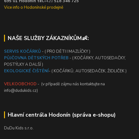
695 01 Hodonín tel.
518 346 725
+420
Vice info o Hodonínské prodejně
NAŠE SLUŽBY ZÁKAZNÍKŮM👶:
SERVIS KOČÁRKŮ
- ( PRO DĚTI I MAZLÍČKY )
PŮJČOVNA DĚTSKÝCH POTŘEB
- ( KOČÁRKY, AUTOSEDAČKY,
POSTÝLKY A DALŠÍ )
EKOLOGICKÉ ČIŠTĚNÍ
- ( KOČÁRKŮ, AUTOSEDAČEK, ŽIDLIČEK )
VELKOOBCHOD
- (v případě zájmu nás kontaktujte na
info@dudukids.cz)
Hlavní centrála Hodonín (správa e-shopu)
DuDu Kids s.r.o.