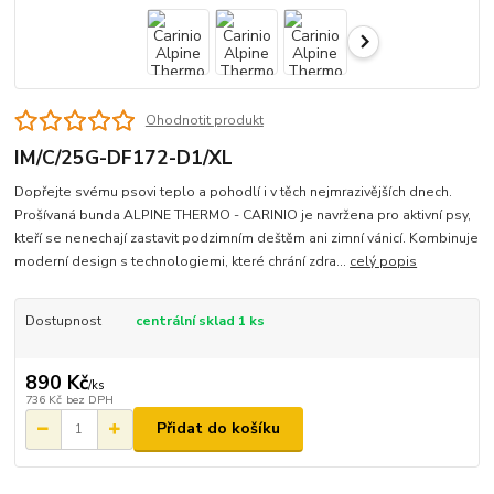
Ohodnotit produkt
IM/C/25G-DF172-D1/XL
Dopřejte svému psovi teplo a pohodlí i v těch nejmrazivějších dnech.
Prošívaná bunda ALPINE THERMO - CARINIO je navržena pro aktivní psy,
kteří se nenechají zastavit podzimním deštěm ani zimní vánicí. Kombinuje
moderní design s technologiemi, které chrání zdra...
celý popis
Dostupnost
centrální sklad 1 ks
890 Kč
/
ks
736 Kč
bez DPH
Přidat do košíku