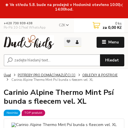
☀️ Ve středu 5.8. bude na prodejně v Hodoníně otevřeno 10:00 -
14:00hod.
0
ks
+420 730 939 438
CZK
za
0,00 Kč
Po-Pá 10-17hod WhatsApp
Menu
Hledat
Úvod
POTŘEBY PRO DOMÁCÍ MAZLÍČCI 🐕‍🦺
OBLEČKY & POSTROJE
Carinio Alpine Thermo Mint Psí bunda s fleecem vel. XL
Carinio Alpine Thermo Mint Psí
bunda s fleecem vel. XL
Novinka
TOP produkt