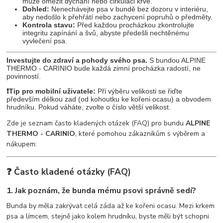
může omezit dýchání nebo cirkulaci krve.
Dohled:
Nenechávejte psa v bundě bez dozoru v interiéru,
aby nedošlo k přehřátí nebo zachycení popruhů o předměty.
Kontrola stavu:
Před každou procházkou zkontrolujte
integritu zapínání a švů, abyste předešli nechtěnému
vyvlečení psa.
Investujte do zdraví a pohody svého psa.
S bundou ALPINE
THERMO - CARINIO bude každá zimní procházka radostí, ne
povinností.
❗Tip pro mobilní uživatele:
Při výběru velikosti se řiďte
především délkou zad (od kohoutku ke kořeni ocasu) a obvodem
hrudníku. Pokud váháte, zvolte o číslo větší velikost.
Zde je seznam často kladených otázek (FAQ) pro bundu
ALPINE
THERMO - CARINIO
, které pomohou zákazníkům s výběrem a
nákupem:
❓ Často kladené otázky (FAQ)
1. Jak poznám, že bunda mému psovi správně sedí?
Bunda by měla zakrývat celá záda až ke kořeni ocasu. Mezi krkem
psa a límcem, stejně jako kolem hrudníku, byste měli být schopni