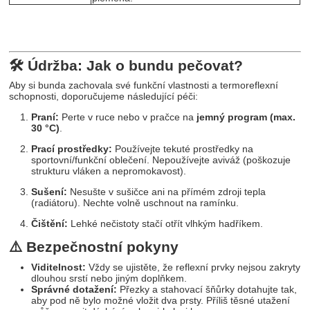
🛠 Údržba: Jak o bundu pečovat?
Aby si bunda zachovala své funkční vlastnosti a termoreflexní
schopnosti, doporučujeme následující péči:
Praní:
Perte v ruce nebo v pračce na
jemný program (max.
30 °C)
.
Prací prostředky:
Používejte tekuté prostředky na
sportovní/funkční oblečení. Nepoužívejte aviváž (poškozuje
strukturu vláken a nepromokavost).
Sušení:
Nesušte v sušičce ani na přímém zdroji tepla
(radiátoru). Nechte volně uschnout na ramínku.
Čištění:
Lehké nečistoty stačí otřít vlhkým hadříkem.
⚠️ Bezpečnostní pokyny
Viditelnost:
Vždy se ujistěte, že reflexní prvky nejsou zakryty
dlouhou srstí nebo jiným doplňkem.
Správné dotažení:
Přezky a stahovací šňůrky dotahujte tak,
aby pod ně bylo možné vložit dva prsty. Příliš těsné utažení