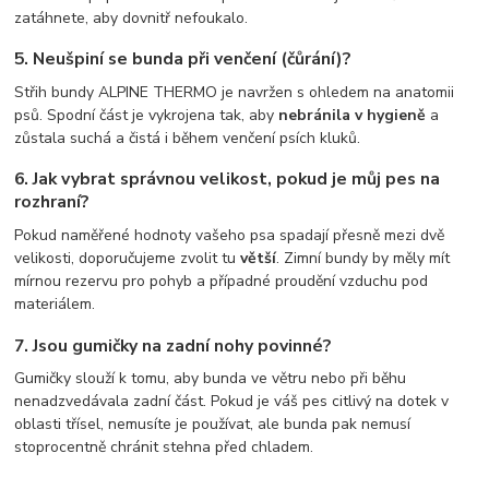
zatáhnete, aby dovnitř nefoukalo.
5. Neušpiní se bunda při venčení (čůrání)?
Střih bundy ALPINE THERMO je navržen s ohledem na anatomii
psů. Spodní část je vykrojena tak, aby
nebránila v hygieně
a
zůstala suchá a čistá i během venčení psích kluků.
6. Jak vybrat správnou velikost, pokud je můj pes na
rozhraní?
Pokud naměřené hodnoty vašeho psa spadají přesně mezi dvě
velikosti, doporučujeme zvolit tu
větší
. Zimní bundy by měly mít
mírnou rezervu pro pohyb a případné proudění vzduchu pod
materiálem.
7. Jsou gumičky na zadní nohy povinné?
Gumičky slouží k tomu, aby bunda ve větru nebo při běhu
nenadzvedávala zadní část. Pokud je váš pes citlivý na dotek v
oblasti třísel, nemusíte je používat, ale bunda pak nemusí
stoprocentně chránit stehna před chladem.