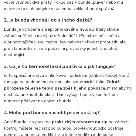
volně vsunout
dva prsty
. Pokud pes v bundě „plave“ nebo mu
omezuje rozsah pohybu v ramenou, velikost není správná.
2. Je bunda vhodná i do silného deště?
Bunda je vyrobena z
nepromokavého nylonu
, který skvěle
zvládá sněžení a mírný až střední déšť. Při extrémně silném a
dlouhotrvajícím lijáku mohou švy nakonec vlhkost propustit, ale
pro standardní zimní a podzimní procházky je ochrana plně
dostačující.
3. Co je to termoreflexní podšívka a jak funguje?
Je to speciální vrstva s hliníkovým potiskem (stříbrné tečky), která
funguje na podobném principu jako izotermické fólie.
Odráží
přirozené tělesné teplo psa zpět k jeho pokožce
, místo aby ho
nechala uniknout do okolí. Tím zvyšuje tepelný komfort bez
nutnosti přidávat na objemu bundy.
4. Mohu pod bundu nasadit psovi postroj?
Ano! Bunda je vybavena
praktickým otvorem na zip
na zádech.
Postroj můžete nechat pod bundou, provléknout očko postroje
otvorem a připnout vodítko. Zip kolem vodítka jednoduše