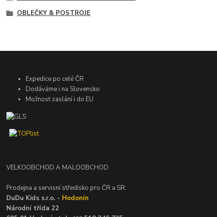
OBLEČKY & POSTROJE
Expedice po celé ČR
Dodáváme i na Slovensko
Možnost zaslání i do EU
VELKOOBCHOD A MALOOBCHOD
Prodejna a servisní středisko pro ČR a SR:
DuDu Kids s.r.o. -
Hodonín
Národní třída 22