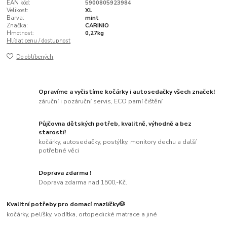
EAN kód:
5900805923984
Velikost:
XL
Barva:
mint
Značka:
CARINIO
Hmotnost:
0,27kg
Hlídat cenu / dostupnost
Do oblíbených
Opravíme a vyčistíme kočárky i autosedačky všech značek!
záruční i pozáruční servis, ECO parní čištění
Půjčovna dětských potřeb, kvalitně, výhodně a bez
starostí!
kočárky, autosedačky, postýlky, monitory dechu a další
potřebné věci
Doprava zdarma !
Doprava zdarma nad 1500,-Kč.
Kvalitní potřeby pro domací mazlíčky🐶
kočárky, pelíšky, vodítka, ortopedické matrace a jiné