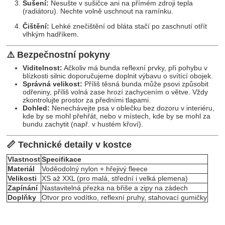
Sušení:
Nesušte v sušičce ani na přímém zdroji tepla
(radiátoru). Nechte volně uschnout na ramínku.
Čištění:
Lehké znečištění od bláta stačí po zaschnutí otřít
vlhkým hadříkem.
⚠️ Bezpečnostní pokyny
Viditelnost:
Ačkoliv má bunda reflexní prvky, při pohybu v
blízkosti silnic doporučujeme doplnit výbavu o svítící obojek.
Správná velikost:
Příliš těsná bunda může psovi způsobit
odřeniny, příliš volná zase hrozí zachycením o větve. Vždy
zkontrolujte prostor za předními tlapami.
Dohled:
Nenechávejte psa v oblečku bez dozoru v interiéru,
kde by se mohl přehřát, nebo v místech, kde by se mohl za
bundu zachytit (např. v hustém křoví).
📏 Technické detaily v kostce
Vlastnost
Specifikace
Materiál
Voděodolný nylon + hřejivý fleece
Velikosti
XS až XXL (pro malá, střední i velká plemena)
Zapínání
Nastavitelná přezka na břiše a zipy na zádech
Doplňky
Otvor pro vodítko, reflexní pruhy, stahovací gumičky