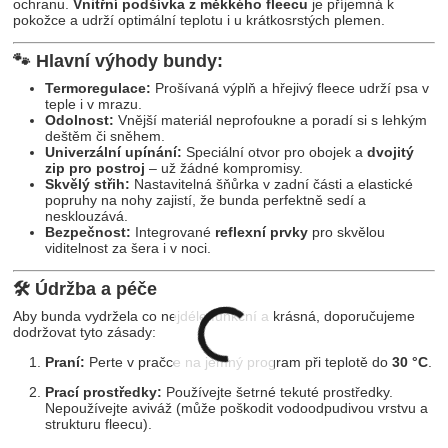
ochranu.
Vnitřní podšívka z měkkého fleecu
je příjemná k
pokožce a udrží optimální teplotu i u krátkosrstých plemen.
🐾 Hlavní výhody bundy:
Termoregulace:
Prošívaná výplň a hřejivý fleece udrží psa v
teple i v mrazu.
Odolnost:
Vnější materiál neprofoukne a poradí si s lehkým
deštěm či sněhem.
Univerzální upínání:
Speciální otvor pro obojek a
dvojitý
zip pro postroj
– už žádné kompromisy.
Skvělý střih:
Nastavitelná šňůrka v zadní části a elastické
popruhy na nohy zajistí, že bunda perfektně sedí a
nesklouzává.
Bezpečnost:
Integrované
reflexní prvky
pro skvělou
viditelnost za šera i v noci.
🛠 Údržba a péče
Aby bunda vydržela co nejdéle funkční a krásná, doporučujeme
dodržovat tyto zásady:
Praní:
Perte v pračce na jemný program při teplotě do
30 °C
.
Prací prostředky:
Používejte šetrné tekuté prostředky.
Nepoužívejte aviváž (může poškodit vodoodpudivou vrstvu a
strukturu fleecu).