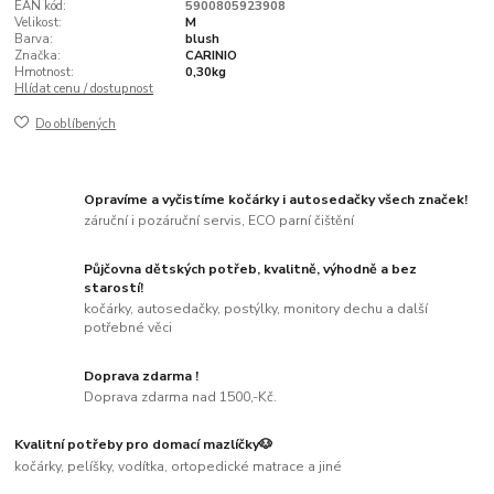
EAN kód:
5900805923908
Velikost:
M
Barva:
blush
Značka:
CARINIO
Hmotnost:
0,30kg
Hlídat cenu / dostupnost
Do oblíbených
Opravíme a vyčistíme kočárky i autosedačky všech značek!
záruční i pozáruční servis, ECO parní čištění
Půjčovna dětských potřeb, kvalitně, výhodně a bez
starostí!
kočárky, autosedačky, postýlky, monitory dechu a další
potřebné věci
Doprava zdarma !
Doprava zdarma nad 1500,-Kč.
Kvalitní potřeby pro domací mazlíčky🐶
kočárky, pelíšky, vodítka, ortopedické matrace a jiné