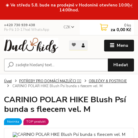
☀️ Ve středu 5.8. bude na prodejně v Hodoníně otevřeno 10:00 -
14:00hod.
0
ks
+420 730 939 438
CZK
za
0,00 Kč
Po-Pá 10-17hod WhatsApp
Menu
Hledat
Úvod
POTŘEBY PRO DOMÁCÍ MAZLÍČCI 🐕‍🦺
OBLEČKY & POSTROJE
CARINIO POLAR HIKE Blush Psí bunda s fleecem vel. M
CARINIO POLAR HIKE Blush Psí
bunda s fleecem vel. M
Novinka
TOP produkt