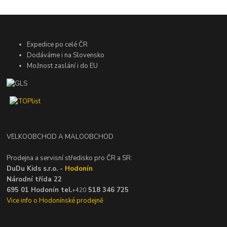
Expedice po celé ČR
Dodáváme i na Slovensko
Možnost zaslání i do EU
VELKOOBCHOD A MALOOBCHOD
Prodejna a servisní středisko pro ČR a SR:
DuDu Kids s.r.o. -
Hodonín
Národní třída 22
695 01 Hodonín tel.
518 346 725
+420
Vice info o Hodonínské prodejně