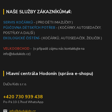
NAŠE SLUŽBY ZÁKAZNÍKŮM👶:
SERVIS KOČÁRKŮ
- ( PRO DĚTI I MAZLÍČKY )
PŮJČOVNA DĚTSKÝCH POTŘEB
- ( KOČÁRKY, AUTOSEDAČKY,
POSTÝLKY A DALŠÍ )
EKOLOGICKÉ ČIŠTĚNÍ
- ( KOČÁRKŮ, AUTOSEDAČEK, ŽIDLIČEK )
VELKOOBCHOD
- (v případě zájmu nás kontaktujte na
info@dudukids.cz)
Hlavní centrála Hodonín (správa e-shopu)
DuDu Kids s.r.o.
+420 730 939 438
Po-Pá 10-17hod WhatsApp
info@dudukids.cz