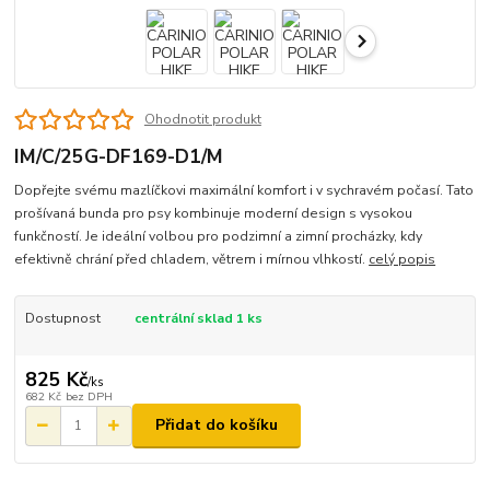
Ohodnotit produkt
IM/C/25G-DF169-D1/M
Dopřejte svému mazlíčkovi maximální komfort i v sychravém počasí. Tato
prošívaná bunda pro psy kombinuje moderní design s vysokou
funkčností. Je ideální volbou pro podzimní a zimní procházky, kdy
efektivně chrání před chladem, větrem i mírnou vlhkostí.
celý popis
Dostupnost
centrální sklad 1 ks
825 Kč
/
ks
682 Kč
bez DPH
Přidat do košíku