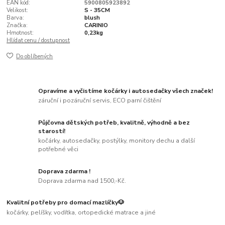
EAN kód:
5900805923892
Velikost:
S - 35CM
Barva:
blush
Značka:
CARINIO
Hmotnost:
0,23kg
Hlídat cenu / dostupnost
Do oblíbených
Opravíme a vyčistíme kočárky i autosedačky všech značek!
záruční i pozáruční servis, ECO parní čištění
Půjčovna dětských potřeb, kvalitně, výhodně a bez
starostí!
kočárky, autosedačky, postýlky, monitory dechu a další
potřebné věci
Doprava zdarma !
Doprava zdarma nad 1500,-Kč.
Kvalitní potřeby pro domací mazlíčky🐶
kočárky, pelíšky, vodítka, ortopedické matrace a jiné