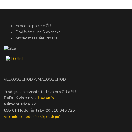
Expedice po celé ČR
Dodáváme i na Slovensko
Možnost zaslání i do EU
VELKOOBCHOD A MALOOBCHOD
Prodejna a servisní středisko pro ČR a SR:
DuDu Kids s.r.o. -
Hodonín
Národní třída 22
695 01 Hodonín tel.
518 346 725
+420
Vice info o Hodonínské prodejně