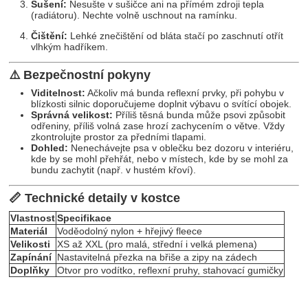
Sušení:
Nesušte v sušičce ani na přímém zdroji tepla
(radiátoru). Nechte volně uschnout na ramínku.
Čištění:
Lehké znečištění od bláta stačí po zaschnutí otřít
vlhkým hadříkem.
⚠️ Bezpečnostní pokyny
Viditelnost:
Ačkoliv má bunda reflexní prvky, při pohybu v
blízkosti silnic doporučujeme doplnit výbavu o svítící obojek.
Správná velikost:
Příliš těsná bunda může psovi způsobit
odřeniny, příliš volná zase hrozí zachycením o větve. Vždy
zkontrolujte prostor za předními tlapami.
Dohled:
Nenechávejte psa v oblečku bez dozoru v interiéru,
kde by se mohl přehřát, nebo v místech, kde by se mohl za
bundu zachytit (např. v hustém křoví).
📏 Technické detaily v kostce
Vlastnost
Specifikace
Materiál
Voděodolný nylon + hřejivý fleece
Velikosti
XS až XXL (pro malá, střední i velká plemena)
Zapínání
Nastavitelná přezka na břiše a zipy na zádech
Doplňky
Otvor pro vodítko, reflexní pruhy, stahovací gumičky