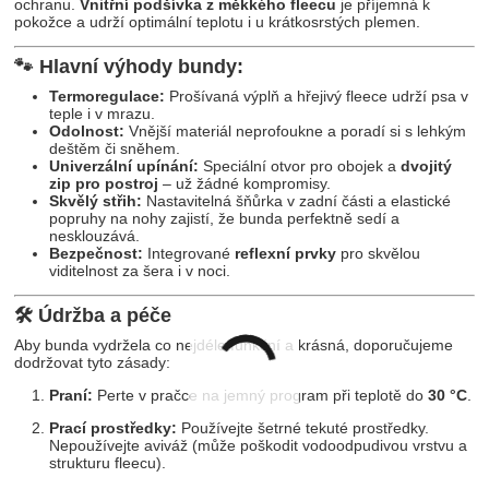
ochranu.
Vnitřní podšívka z měkkého fleecu
je příjemná k
pokožce a udrží optimální teplotu i u krátkosrstých plemen.
🐾 Hlavní výhody bundy:
Termoregulace:
Prošívaná výplň a hřejivý fleece udrží psa v
teple i v mrazu.
Odolnost:
Vnější materiál neprofoukne a poradí si s lehkým
deštěm či sněhem.
Univerzální upínání:
Speciální otvor pro obojek a
dvojitý
zip pro postroj
– už žádné kompromisy.
Skvělý střih:
Nastavitelná šňůrka v zadní části a elastické
popruhy na nohy zajistí, že bunda perfektně sedí a
nesklouzává.
Bezpečnost:
Integrované
reflexní prvky
pro skvělou
viditelnost za šera i v noci.
🛠 Údržba a péče
Aby bunda vydržela co nejdéle funkční a krásná, doporučujeme
dodržovat tyto zásady:
Praní:
Perte v pračce na jemný program při teplotě do
30 °C
.
Prací prostředky:
Používejte šetrné tekuté prostředky.
Nepoužívejte aviváž (může poškodit vodoodpudivou vrstvu a
strukturu fleecu).