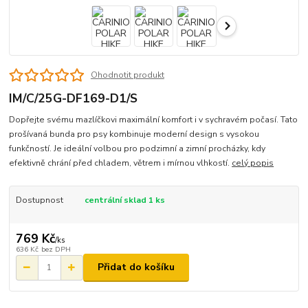
Ohodnotit produkt
IM/C/25G-DF169-D1/S
Dopřejte svému mazlíčkovi maximální komfort i v sychravém počasí. Tato
prošívaná bunda pro psy kombinuje moderní design s vysokou
funkčností. Je ideální volbou pro podzimní a zimní procházky, kdy
efektivně chrání před chladem, větrem i mírnou vlhkostí.
celý popis
Dostupnost
centrální sklad 1 ks
769 Kč
/
ks
636 Kč
bez DPH
Přidat do košíku