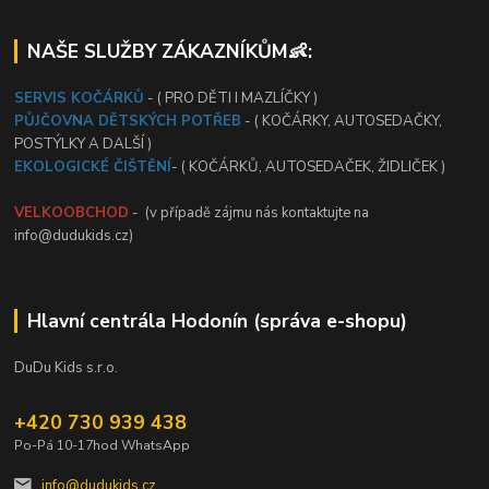
NAŠE SLUŽBY ZÁKAZNÍKŮM👶:
SERVIS KOČÁRKŮ
- ( PRO DĚTI I MAZLÍČKY )
PŮJČOVNA DĚTSKÝCH POTŘEB
- ( KOČÁRKY, AUTOSEDAČKY,
POSTÝLKY A DALŠÍ )
EKOLOGICKÉ ČIŠTĚNÍ
- ( KOČÁRKŮ, AUTOSEDAČEK, ŽIDLIČEK )
VELKOOBCHOD
- (v případě zájmu nás kontaktujte na
info@dudukids.cz)
Hlavní centrála Hodonín (správa e-shopu)
DuDu Kids s.r.o.
+420 730 939 438
Po-Pá 10-17hod WhatsApp
info@dudukids.cz