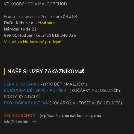
VELKOOBCHOD A MALOOBCHOD
Prodejna a servisní středisko pro ČR a SR:
DuDu Kids s.r.o. -
Hodonín
Národní třída 22
695 01 Hodonín tel.
518 346 725
+420
Vice info o Hodonínské prodejně
NAŠE SLUŽBY ZÁKAZNÍKŮM👶:
SERVIS KOČÁRKŮ
- ( PRO DĚTI I MAZLÍČKY )
PŮJČOVNA DĚTSKÝCH POTŘEB
- ( KOČÁRKY, AUTOSEDAČKY,
POSTÝLKY A DALŠÍ )
EKOLOGICKÉ ČIŠTĚNÍ
- ( KOČÁRKŮ, AUTOSEDAČEK, ŽIDLIČEK )
VELKOOBCHOD
- (v případě zájmu nás kontaktujte na
info@dudukids.cz)