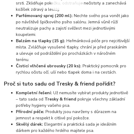
srsti. Zklidňuje pokožku, odstraňuje nečistoty a zanechává
kožíšek zdravý a lesklý.
Parfémovaný sprej (200 ml):
Nechte svého psa vonět jako
po návštěvě špičkového psího salónu. Jemná vůně růží
neutralizuje pachy a zajistí svěžest mezi jednotlivými
koupelemi.
Balzám na tlapky (15 g):
Heřmánková péče pro nejcitlivější
místa. Zvláčňuje vysušené tlapky, chrání je před praskáním
a ulevuje od podráždění po procházkách v náročném
terénu.
Čisticí vlhčené ubrousky (20 ks):
Praktický pomocník pro
rychlou očistu očí, uší nebo tlapek doma i na cestách.
Proč si tuto sadu od Tresky & friend pořídit?
Kompletní řešení:
Už nemusíte vybírat produkty jednotlivě
– tato sada od
Tresky & friend
pokryje všechny základní
potřeby hygieny vašeho psa.
Přírodní péče:
Produkty jsou navrženy s důrazem na
jemnost a respekt k citlivé psí pokožce.
Skvělý dárek:
Elegantní a praktická sada je ideálním
dárkem pro každého hrdého majitele psa.