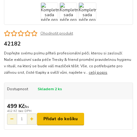
Ohodnotit produkt
42182
Dopřejte svému psímu příteli profesionální péči, kterou si zaslouží.
Naše exkluzivní sada péče Tresky & friend promění pravidelnou hygienu
v rituál, na který se bude váš mazlíček těšit. Vše, co potřebujete pro
zářivou srst, čisté tlapky a svěží vůni, najdete v...
celý popis
Dostupnost
Skladem 2 ks
499 Kč
/
ks
412 Kč
bez DPH
Přidat do košíku