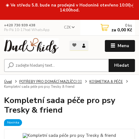
☀️ Ve středu 5.8. bude na prodejně v Hodoníně otevřeno 10:00 -
14:00hod.
0
ks
+420 730 939 438
CZK
za
0,00 Kč
Po-Pá 10-17hod WhatsApp
Menu
Hledat
Úvod
POTŘEBY PRO DOMÁCÍ MAZLÍČCI 🐕‍🦺
KOSMETIKA & PÉČE
Kompletní sada péče pro psy Tresky & friend
Kompletní sada péče pro psy
Tresky & friend
Novinka