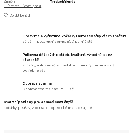
Značka:
Treska&friends
Hlídat cenu / dostupnost
Do oblíbených
Opravíme a vyčistíme kočárky i autosedačky všech značek!
záruční i pozáruční servis, ECO parní čištění
Půjčovna dětských potřeb, kvalitně, výhodně a bez
starostí!
kočárky, autosedačky, postýlky, monitory dechu a další
potřebné věci
Doprava zdarma !
Doprava zdarma nad 1500,-Kč.
Kvalitní potřeby pro domací mazlíčky🐶
kočárky, pelíšky, vodítka, ortopedické matrace a jiné