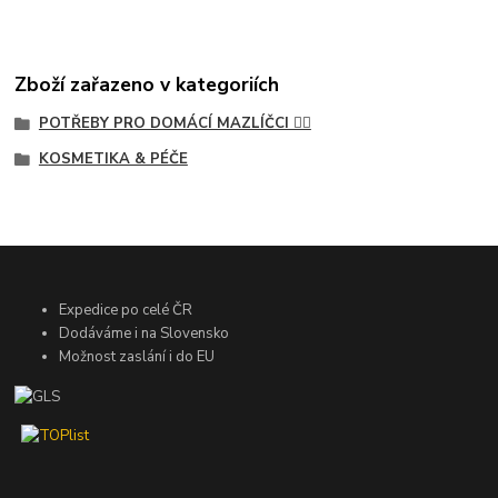
Zboží zařazeno v kategoriích
POTŘEBY PRO DOMÁCÍ MAZLÍČCI 🐕‍🦺
KOSMETIKA & PÉČE
Expedice po celé ČR
Dodáváme i na Slovensko
Možnost zaslání i do EU