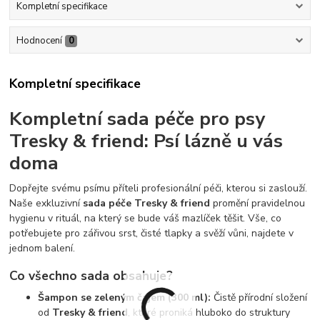
Kompletní specifikace
Hodnocení
0
Kompletní specifikace
Kompletní sada péče pro psy
Tresky & friend: Psí lázně u vás
doma
Dopřejte svému psímu příteli profesionální péči, kterou si zaslouží.
Naše exkluzivní
sada péče Tresky & friend
promění pravidelnou
hygienu v rituál, na který se bude váš mazlíček těšit. Vše, co
potřebujete pro zářivou srst, čisté tlapky a svěží vůni, najdete v
jednom balení.
Co všechno sada obsahuje?
Šampon se zeleným čajem (300 ml):
Čistě přírodní složení
od
Tresky & friend
, které proniká hluboko do struktury