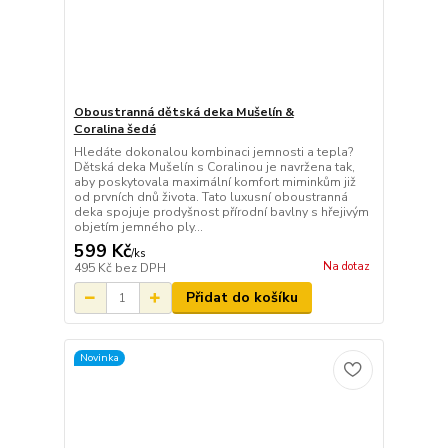
Oboustranná dětská deka Mušelín &
Coralina šedá
Hledáte dokonalou kombinaci jemnosti a tepla?
Dětská deka Mušelín s Coralinou je navržena tak,
aby poskytovala maximální komfort miminkům již
od prvních dnů života. Tato luxusní oboustranná
deka spojuje prodyšnost přírodní bavlny s hřejivým
objetím jemného ply...
599 Kč
/
ks
Na dotaz
495 Kč
bez DPH
Přidat do košíku
Novinka