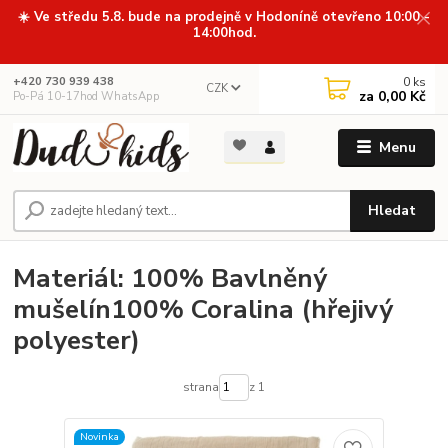
☀️ Ve středu 5.8. bude na prodejně v Hodoníně otevřeno 10:00 -
14:00hod.
0
ks
+420 730 939 438
CZK
za
0,00 Kč
Po-Pá 10-17hod WhatsApp
Menu
Hledat
Materiál: 100% Bavlněný
mušelín100% Coralina (hřejivý
polyester)
strana
z 1
Novinka