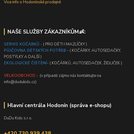
Vice info o Hodonínské prodejně
NAŠE SLUŽBY ZÁKAZNÍKŮM👶:
SERVIS KOČÁRKŮ
- ( PRO DĚTI I MAZLÍČKY )
PŮJČOVNA DĚTSKÝCH POTŘEB
- ( KOČÁRKY, AUTOSEDAČKY,
POSTÝLKY A DALŠÍ )
EKOLOGICKÉ ČIŠTĚNÍ
- ( KOČÁRKŮ, AUTOSEDAČEK, ŽIDLIČEK )
VELKOOBCHOD
- (v případě zájmu nás kontaktujte na
info@dudukids.cz)
Hlavní centrála Hodonín (správa e-shopu)
DuDu Kids s.r.o.
+420 730 939 438