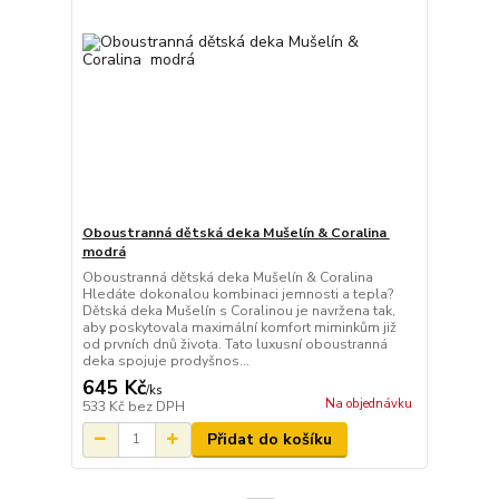
Oboustranná dětská deka Mušelín & Coralina
modrá
Oboustranná dětská deka Mušelín & Coralina
Hledáte dokonalou kombinaci jemnosti a tepla?
Dětská deka Mušelín s Coralinou je navržena tak,
aby poskytovala maximální komfort miminkům již
od prvních dnů života. Tato luxusní oboustranná
deka spojuje prodyšnos...
645 Kč
/
ks
Na objednávku
533 Kč
bez DPH
Přidat do košíku