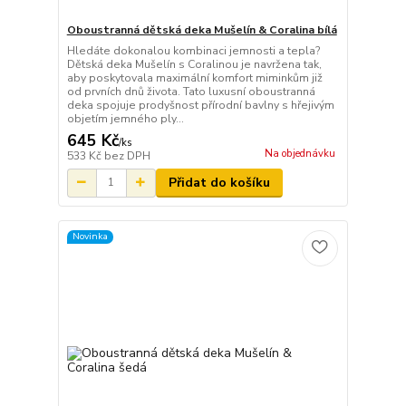
Oboustranná dětská deka Mušelín & Coralina bílá
Hledáte dokonalou kombinaci jemnosti a tepla?
Dětská deka Mušelín s Coralinou je navržena tak,
aby poskytovala maximální komfort miminkům již
od prvních dnů života. Tato luxusní oboustranná
deka spojuje prodyšnost přírodní bavlny s hřejivým
objetím jemného ply...
645 Kč
/
ks
Na objednávku
533 Kč
bez DPH
Přidat do košíku
Novinka