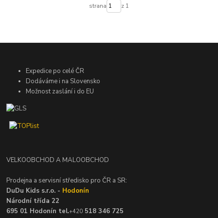
strana
z 1
Expedice po celé ČR
Dodáváme i na Slovensko
Možnost zaslání i do EU
VELKOOBCHOD A MALOOBCHOD
Prodejna a servisní středisko pro ČR a SR:
DuDu Kids s.r.o. -
Hodonín
Národní třída 22
695 01 Hodonín tel.
518 346 725
+420