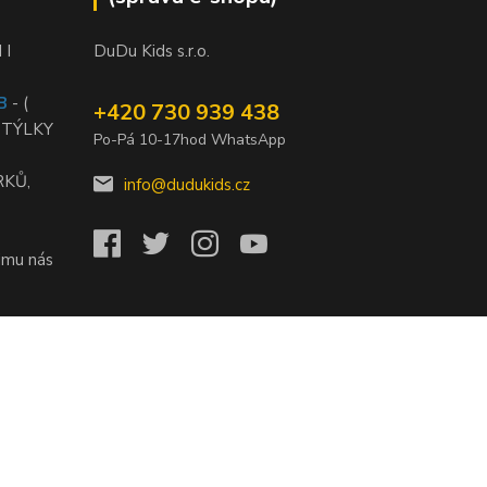
 I
DuDu Kids s.r.o.
B
- (
+420 730 939 438
STÝLKY
Po-Pá 10-17hod WhatsApp
RKŮ,
info@dudukids.cz
jmu nás
)