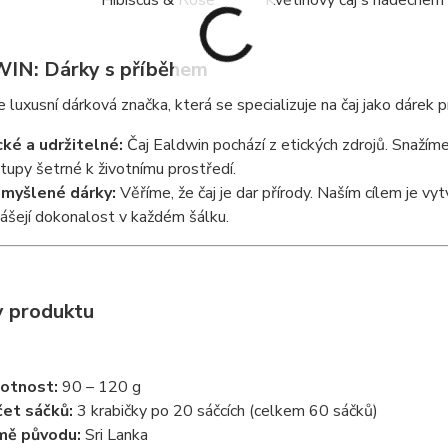
Hibiscus & Rose
Květinový čaj s nádechem i
N: Dárky s příběhem
e luxusní dárková značka, která se specializuje na čaj jako dárek p
cké a udržitelné:
Čaj Ealdwin pochází z etických zdrojů. Snažím
tupy šetrné k životnímu prostředí.
myšlené dárky:
Věříme, že čaj je dar přírody. Naším cílem je v
nášejí dokonalost v každém šálku.
y produktu
otnost:
90 – 120 g
et sáčků:
3 krabičky po 20 sáčcích (celkem 60 sáčků)
mě původu:
Sri Lanka