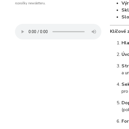
Výr
rozesílky newsletteru.
Skl
Slo
Klíčové 
Hla
Úvo
Str
a u
Sek
pro
Dop
(po
For