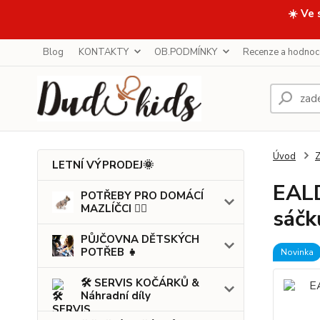
☀️ Ve 
Blog
KONTAKTY
OB.PODMÍNKY
Recenze a hodnoc
Úvod
LETNÍ VÝPRODEJ🌞
EALD
POTŘEBY PRO DOMÁCÍ
MAZLÍČCI 🐕‍🦺
sáčk
PŮJČOVNA DĚTSKÝCH
POTŘEB 👧
Novinka
🛠️ SERVIS KOČÁRKŮ &
Náhradní díly