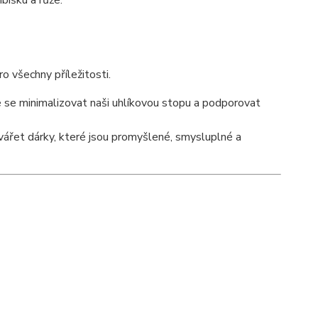
bišku a růže.
ro všechny příležitosti.
e se minimalizovat naši uhlíkovou stopu a podporovat
ytvářet dárky, které jsou promyšlené, smysluplné a