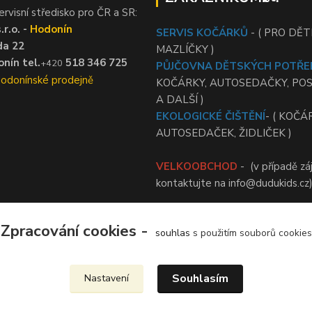
ervisní středisko pro ČR a SR:
r.o. -
Hodonín
SERVIS KOČÁRKŮ
- ( PRO DĚTI
da 22
MAZLÍČKY )
nín tel.
518 346 725
+420
PŮJČOVNA DĚTSKÝCH POTŘE
Hodonínské prodejně
KOČÁRKY, AUTOSEDAČKY, PO
A DALŠÍ )
EKOLOGICKÉ ČIŠTĚNÍ
- ( KOČÁ
AUTOSEDAČEK, ŽIDLIČEK )
VELKOOBCHOD
- (v případě zá
kontaktujte na info@dudukids.cz
Zpracování cookies -
souhlas
s použitím souborů cookies
Upravit sběr cookies.
Souhlasím
Nastavení