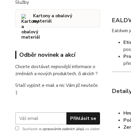
Služby
Kartony a obalový
EALDWI
materiál
Ealdwin j
Eti
pos
Odběr novinek a akcí
Pro
při
Chcete dostávat nejnovější informace o
změnách a nových produktech, či akcích ?
Stačí vyplnit e-mail a nic Vám již neuteče.
Detail
:)
Hm
Přihlásit se
Poč
Ze
Souhlasím se
zpracováním osobních údajů
za účelem