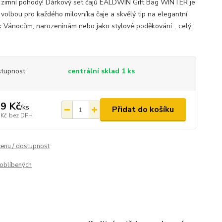
 zimní pohody! Dárkový set čajů EALDWIN Gift Bag WINTER je
í volbou pro každého milovníka čaje a skvělý tip na elegantní
k Vánocům, narozeninám nebo jako stylové poděkování...
celý
tupnost
centrální sklad 1 ks
9 Kč
/
ks
Přidat do košíku
 Kč
bez DPH
cenu / dostupnost
oblíbených