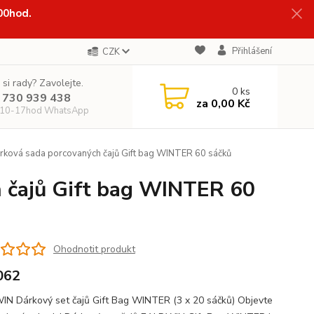
:00hod.
Přihlášení
CZK
 si rady? Zavolejte.
0
ks
 730 939 438
za
0,00 Kč
 10-17hod WhatsApp
ová sada porcovaných čajů Gift bag WINTER 60 sáčků
 čajů Gift bag WINTER 60
Ohodnotit produkt
062
N Dárkový set čajů Gift Bag WINTER (3 x 20 sáčků) Objevte