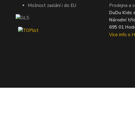
Možnost zaslání i do EU
Prodejna a s
DuDu Kids s.
Národní tří
695 01 Hodo
Vice info o 