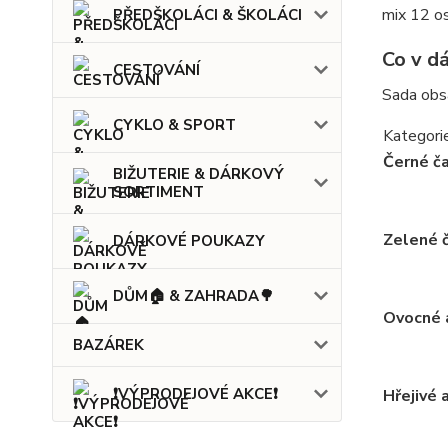
mix 12 os
PŘEDŠKOLÁCI & ŠKOLÁCI
Co v d
CESTOVÁNÍ
Sada obs
CYKLO & SPORT
Kategori
Černé ča
BIŽUTERIE & DÁRKOVÝ
SORTIMENT
Zelené 
DÁRKOVÉ POUKAZY
DŮM🏠 & ZAHRADA🌳
Ovocné 
BAZÁREK
❗VÝPRODEJOVÉ AKCE❗
Hřejivé 