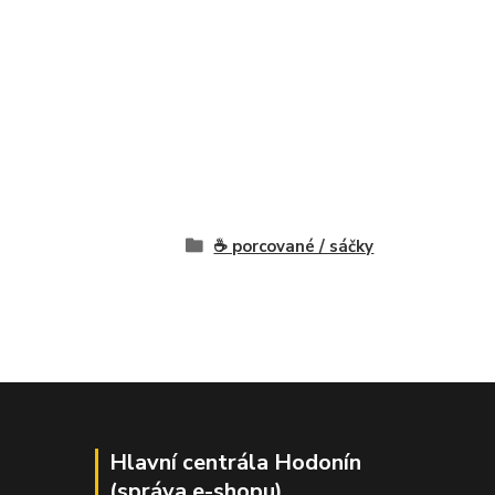
☕ porcované / sáčky
Hlavní centrála Hodonín
(správa e-shopu)