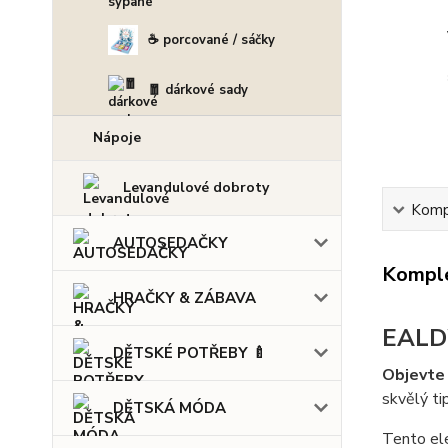
☕ porcované / sáčky
🧧 dárkové sady
Nápoje
Levandulové dobroty
Kompl
AUTOSEDAČKY
Komple
HRAČKY & ZÁBAVA
EALDW
DĚTSKÉ POTŘEBY 🍼
Objevte 
skvělý ti
DĚTSKÁ MÓDA
Tento ele