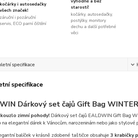
výhodně a bez
kočárky i autosedačky
starostí!
všech značek!
kočárky, autosedačky,
záruční i pozáruční
postýlky, monitory
servis, ECO parní čištění
dechu a další potřebné
věci
etní specifikace
tní specifikace
IN Dárkový set čajů Gift Bag WINTER 
kouzlo zimní pohody!
Dárkový set čajů EALDWIN Gift Bag WINT
p na elegantní dárek k Vánocům, narozeninám nebo jako stylové 
gantní balíček v krásně zdobené taštičce obsahuje
3 krabičky 