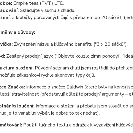
obce:
Empire teas (PVT) LTD.
adování:
Skladujte v suchu a chladu.
žení:
3 krabičky porcovaných čajů s přebalem po 20 sáčcích (jed
změny a důvody:
vička:
Zvýraznění názvu a klíčového benefitu ("3 x 20 sáčků").
d:
Zesílený prodejní jazyk ("Objevte kouzlo zimní pohody!", "ideál
uktura složení:
Původní seznam chutí jsem roztřídil do přehledn
možňuje zákazníkovi rychle skenovat typy čajů.
ce Značka:
Informace o značce Ealdwin (které byly na konci) 
 lepší stravitelnost (představují důležité prodejní argumenty – et
lnění/sloučení:
Informace o složení a přebalu jsem sloučil do s
kud je to variabilní výběr, je dobré to tak nechat).
mátování:
Použití tučného textu a odrážek k vyzdvižení klíčových