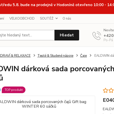
středu 5.8. bude na prodejně v Hodoníně otevřeno 10:00 - 14
ení
VELKOOBCHOD
SOUTĚŽ
O nás
Nevíte
Hledat
+420
Po-Pá
ZDRAVÍ & RELAXACE
Teplé & Studené nápoje
Čaje
EALDWIN dárk
WIN dárková sada porcovaných
ů
TOP produkt
E04
EALDWI