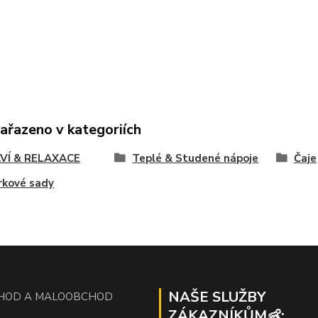
zařazeno v kategoriích
VÍ & RELAXACE
Teplé & Studené nápoje
Čaje
rkové sady
NAŠE SLUŽBY
HOD A MALOOBCHOD
ZÁKAZNÍKŮM👶: