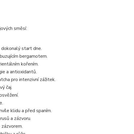
jových směsí:
ro dokonalý start dne.
zbuzujícím bergamotem.
rientálním kořením.
gie a antioxidantů.
cha pro intenzivní zážitek.
ý čaj.
osvěžení.
e.
chvíle klidu a před spaním.
rusů a zázvoru.
a zázvorem.