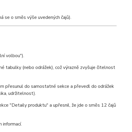
ná se o směs výše uvedených čajů).
ní volbou").
é tabulky (nebo odrážek), což výrazně zvyšuje čitelnost
jsem přesunul do samostatné sekce a převedl do odrážek
ika, udržitelnost).
ekce "Detaily produktu" a upřesnil, že jde o směs 12 čajů
 informací.