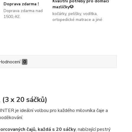
Kvalitní potřeby pro domací
Doprava zdarma !
mazlíčky🐶
Doprava zdarma nad
kočárky, pelíšky, vodítka,
1500,-Kč.
ortopedické matrace a jiné
Hodnocení
0
(3 x 20 sáčků)
ER je ideální volbou pro každého milovníka čaje a
poděkování.
porcovaných čajů, každá s 20 sáčky
, nabízející pestrý