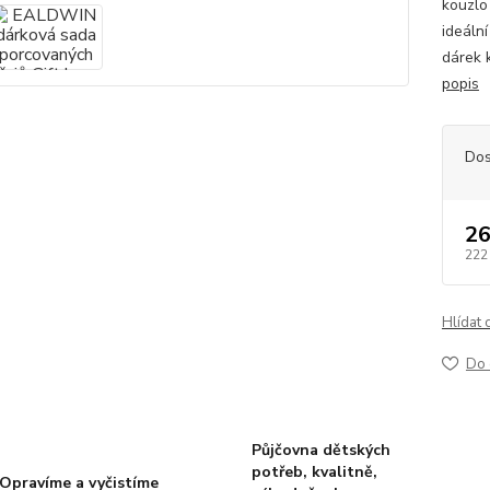
kouzlo
ideáln
dárek 
popis
Dos
26
222
Hlídat 
Do 
Půjčovna dětských
potřeb, kvalitně,
Opravíme a vyčistíme