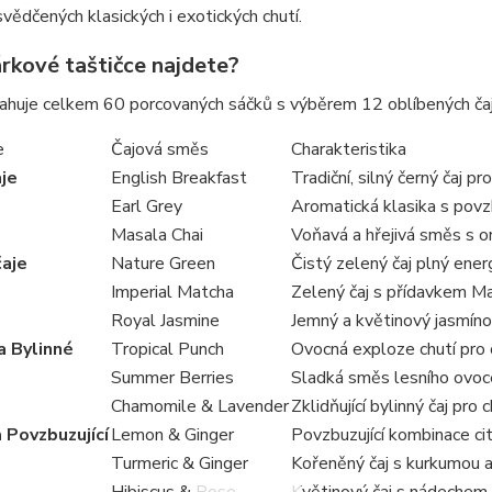
vědčených klasických i exotických chutí.
árkové taštičce najdete?
ahuje celkem 60 porcovaných sáčků s výběrem 12 oblíbených ča
e
Čajová směs
Charakteristika
je
English Breakfast
Tradiční, silný černý čaj p
Earl Grey
Aromatická klasika s pov
Masala Chai
Voňavá a hřejivá směs s o
čaje
Nature Green
Čistý zelený čaj plný ener
Imperial Matcha
Zelený čaj s přídavkem Mat
Royal Jasmine
Jemný a květinový jasmínov
a Bylinné
Tropical Punch
Ovocná exploze chutí pro 
Summer Berries
Sladká směs lesního ovoc
Chamomile & Lavender
Zklidňující bylinný čaj pro 
a Povzbuzující
Lemon & Ginger
Povzbuzující kombinace cit
Turmeric & Ginger
Kořeněný čaj s kurkumou 