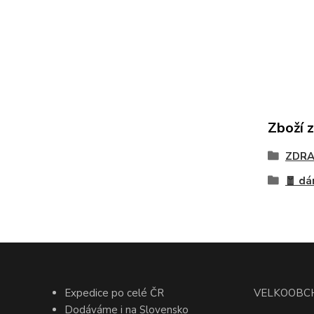
Zboží 
ZDRA
🧧 dá
Expedice po celé ČR
VELKOOBC
Dodáváme i na Slovensko