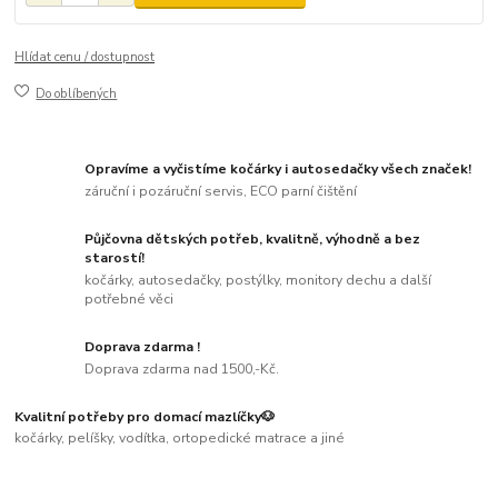
Hlídat cenu / dostupnost
Do oblíbených
Opravíme a vyčistíme kočárky i autosedačky všech značek!
záruční i pozáruční servis, ECO parní čištění
Půjčovna dětských potřeb, kvalitně, výhodně a bez
starostí!
kočárky, autosedačky, postýlky, monitory dechu a další
potřebné věci
Doprava zdarma !
Doprava zdarma nad 1500,-Kč.
Kvalitní potřeby pro domací mazlíčky🐶
kočárky, pelíšky, vodítka, ortopedické matrace a jiné