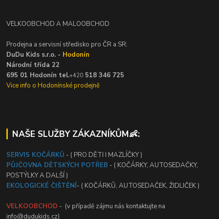
VELKOOBCHOD A MALOOBCHOD
Prodejna a servisní středisko pro ČR a SR:
DuDu Kids s.r.o. -
Hodonín
Národní třída 22
695 01 Hodonín tel.
518 346 725
+420
Vice info o Hodonínské prodejně
NAŠE SLUŽBY ZÁKAZNÍKŮM👶:
SERVIS KOČÁRKŮ
- ( PRO DĚTI I MAZLÍČKY )
PŮJČOVNA DĚTSKÝCH POTŘEB
- ( KOČÁRKY, AUTOSEDAČKY,
POSTÝLKY A DALŠÍ )
EKOLOGICKÉ ČIŠTĚNÍ
- ( KOČÁRKŮ, AUTOSEDAČEK, ŽIDLIČEK )
VELKOOBCHOD
- (v případě zájmu nás kontaktujte na
info@dudukids.cz)