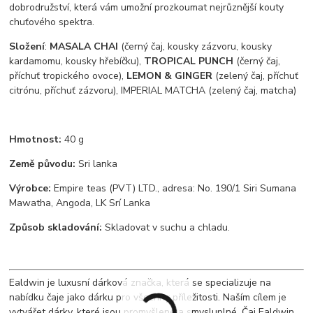
dobrodružství, která vám umožní prozkoumat nejrůznější kouty
chuťového spektra.
Složení
:
MASALA CHAI
(černý čaj, kousky zázvoru, kousky
kardamomu, kousky hřebíčku),
TROPICAL PUNCH
(černý čaj,
příchuť tropického ovoce),
LEMON & GINGER
(zelený čaj, příchuť
citrónu, příchuť zázvoru), IMPERIAL MATCHA (zelený čaj, matcha)
Hmotnost:
40 g
Země původu:
Sri lanka
Výrobce:
Empire teas (PVT) LTD., adresa: No. 190/1 Siri Sumana
Mawatha, Angoda, LK Srí Lanka
Způsob skladování:
Skladovat v suchu a chladu.
Ealdwin je luxusní dárková značka, která se specializuje na
nabídku čaje jako dárku pro všechny příležitosti. Naším cílem je
vytvářet dárky, které jsou promyšlené a smysluplné. Čaj Ealdwin