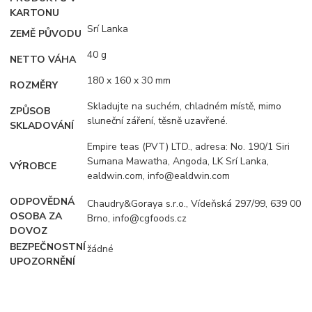
KARTONU
Srí Lanka
ZEMĚ PŮVODU
40 g
NETTO VÁHA
180 x 160 x 30 mm
ROZMĚRY
Skladujte na suchém, chladném místě, mimo
ZPŮSOB
sluneční záření, těsně uzavřené.
SKLADOVÁNÍ
Empire teas (PVT) LTD., adresa: No. 190/1 Siri
Sumana Mawatha, Angoda, LK Srí Lanka,
VÝROBCE
ealdwin.com, info@ealdwin.com
ODPOVĚDNÁ
Chaudry&Goraya s.r.o., Vídeňská 297/99, 639 00
OSOBA ZA
Brno, info@cgfoods.cz
DOVOZ
BEZPEČNOSTNÍ
žádné
UPOZORNĚNÍ