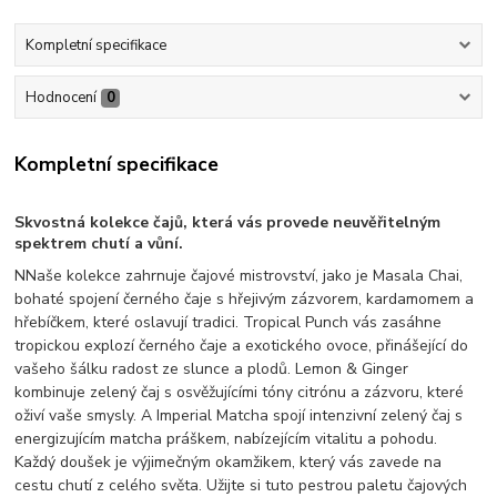
Kompletní specifikace
Hodnocení
0
Kompletní specifikace
Skvostná kolekce čajů, která vás provede neuvěřitelným
spektrem chutí a vůní.
NNaše kolekce zahrnuje čajové mistrovství, jako je Masala Chai,
bohaté spojení černého čaje s hřejivým zázvorem, kardamomem a
hřebíčkem, které oslavují tradici. Tropical Punch vás zasáhne
tropickou explozí černého čaje a exotického ovoce, přinášející do
vašeho šálku radost ze slunce a plodů. Lemon & Ginger
kombinuje zelený čaj s osvěžujícími tóny citrónu a zázvoru, které
oživí vaše smysly. A Imperial Matcha spojí intenzivní zelený čaj s
energizujícím matcha práškem, nabízejícím vitalitu a pohodu.
Každý doušek je výjimečným okamžikem, který vás zavede na
cestu chutí z celého světa. Užijte si tuto pestrou paletu čajových