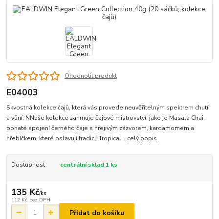
Ohodnotit produkt
E04003
Skvostná kolekce čajů, která vás provede neuvěřitelným spektrem chutí
a vůní. NNaše kolekce zahrnuje čajové mistrovství, jako je Masala Chai,
bohaté spojení černého čaje s hřejivým zázvorem, kardamomem a
hřebíčkem, které oslavují tradici. Tropical...
celý popis
Dostupnost
centrální sklad 1 ks
135 Kč
/
ks
112 Kč
bez DPH
Přidat do košíku