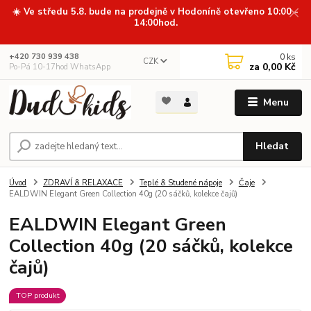
☀️ Ve středu 5.8. bude na prodejně v Hodoníně otevřeno 10:00 -
14:00hod.
0
ks
+420 730 939 438
CZK
za
0,00 Kč
Po-Pá 10-17hod WhatsApp
Menu
Hledat
Úvod
ZDRAVÍ & RELAXACE
Teplé & Studené nápoje
Čaje
EALDWIN Elegant Green Collection 40g (20 sáčků, kolekce čajů)
EALDWIN Elegant Green
Collection 40g (20 sáčků, kolekce
čajů)
TOP produkt