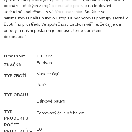
pochází z etických zdrojů a neustále pracuje na budování
udržitelné společnosti s větším nasazením. Snažíme se
minimalizovat naši uhlíkovou stopu a podporovat postupy šetrné k
životnímu prostředí. Ve společnosti Ealdwin věříme, že čaj je dar
přírody, a naším posláním je přinášet tento dar všem s
dokonalostí.
Hmotnost
0.133 kg
Ealdwin
ZNAČKA
Variace čajů
TYP ZBOŽÍ
Papír
TYP OBALU
,
Dárkové balení
TYP
Porcovaný čaj s přebalem
PRODUKTU
POČET
18
PRODUKTŮ V