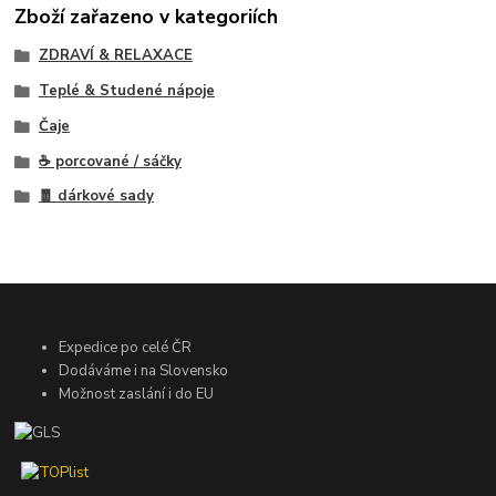
Zboží zařazeno v kategoriích
ZDRAVÍ & RELAXACE
Teplé & Studené nápoje
Čaje
☕ porcované / sáčky
🧧 dárkové sady
Expedice po celé ČR
Dodáváme i na Slovensko
Možnost zaslání i do EU