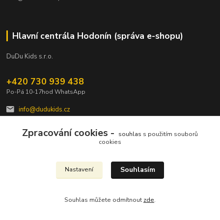
Hlavní centrála Hodonín (správa e-shopu)
DuDu Kids s.r.o.
+420 730 939 438
Po-Pá 10-17hod WhatsApp
info@dudukids.cz
Zpracování cookies -
souhlas
s použitím souborů
cookies
Souhlasím
Nastavení
Upravit sběr cookies.
Souhlas můžete odmítnout
zde
.
Vytvořeno na
Eshop-rychle.cz