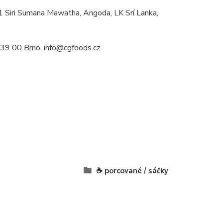
1 Siri Sumana Mawatha, Angoda, LK Srí Lanka,
639 00 Brno, info@cgfoods.cz
☕ porcované / sáčky