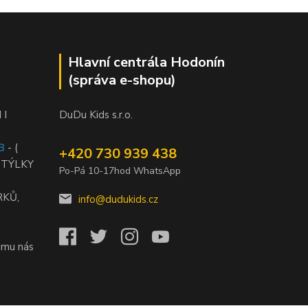
Hlavní centrála Hodonín
(správa e-shopu)
 I
DuDu Kids s.r.o.
B
- (
+420 730 939 438
STÝLKY
Po-Pá 10-17hod WhatsApp
RKŮ,
info@dudukids.cz
jmu nás
)