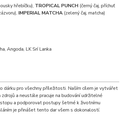
kousky hřebíčku),
TROPICAL PUNCH
(černý čaj, příchuť
 zázvoru),
IMPERIAL MATCHA
(zelený čaj, matcha)
a, Angoda, LK Srí Lanka
ko dárku pro všechny příležitosti. Naším cílem je vytvářet
 zdrojů a neustále pracuje na budování udržitelné
 stopu a podporovat postupy šetrné k životnímu
osláním je přinášet tento dar všem s dokonalostí.