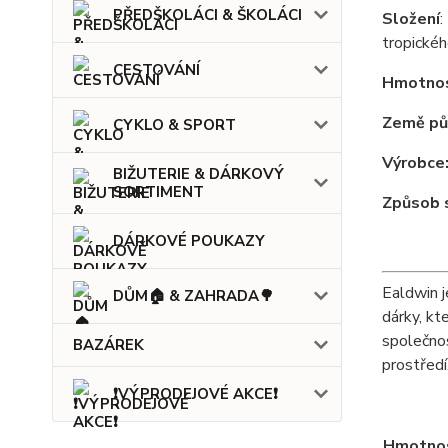
PŘEDŠKOLÁCI & ŠKOLÁCI
Složení
:
tropickéh
CESTOVÁNÍ
Hmotnos
Země pů
CYKLO & SPORT
Výrobce
BIŽUTERIE & DÁRKOVÝ
SORTIMENT
Způsob 
DÁRKOVÉ POUKAZY
Ealdwin j
DŮM🏠 & ZAHRADA🌳
dárky, kt
společnos
BAZÁREK
prostředí
❗VÝPRODEJOVÉ AKCE❗
Hmotno