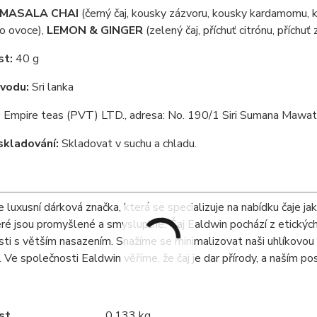
MASALA CHAI
(černý čaj, kousky zázvoru, kousky kardamomu, 
o ovoce),
LEMON & GINGER
(zelený čaj, příchuť citrónu, příchuť
t:
40 g
vodu:
Sri lanka
:
Empire teas (PVT) LTD., adresa: No. 190/1 Siri Sumana Mawath
skladování:
Skladovat v suchu a chladu.
e luxusní dárková značka, která se specializuje na nabídku čaje ja
eré jsou promyšlené a smysluplné. Čaj Ealdwin pochází z etických
ti s větším nasazením. Snažíme se minimalizovat naši uhlíkovou
. Ve společnosti Ealdwin věříme, že čaj je dar přírody, a naším p
st
0.133 kg