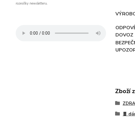
rozesílky newsletteru.
VÝROB
ODPOV
DOVOZ
BEZPEČ
UPOZOR
Zboží 
ZDRA
🧧 dá