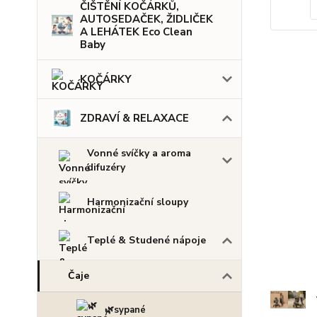
ČIŠTĚNÍ KOČÁRKŮ,
AUTOSEDAČEK, ŽIDLIČEK
A LEHÁTEK Eco Clean
Baby
KOČÁRKY
ZDRAVÍ & RELAXACE
Vonné svíčky a aroma
difuzéry
Harmonizační sloupy
Teplé & Studené nápoje
Čaje
🌿sypané