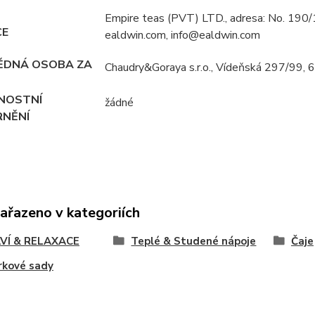
Empire teas (PVT) LTD., adresa: No. 190/
CE
ealdwin.com, info@ealdwin.com
ĚDNÁ OSOBA ZA
Chaudry&Goraya s.r.o., Vídeňská 297/99, 
NOSTNÍ
žádné
NĚNÍ
zařazeno v kategoriích
VÍ & RELAXACE
Teplé & Studené nápoje
Čaje
rkové sady