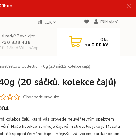
:00hod.
Přihlášení
CZK
 si rady? Zavolejte.
0
ks
 730 939 438
za
0,00 Kč
 10-17hod WhatsApp
et Yellow Collection 40g (20 sáčků, kolekce čajů)
0g (20 sáčků, kolekce čajů)
Ohodnotit produkt
004
ná kolekce čajů, která vás provede neuvěřitelným spektrem
 vůní. Naše kolekce zahrnuje čajové mistrovství, jako je Masala
bohaté spojení černého čaje s hřejivým zázvorem, kardamomem