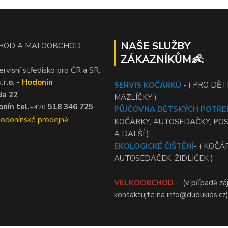
NAŠE SLUŽBY
HOD A MALOOBCHOD
ZÁKAZNÍKŮM👶:
ervisní středisko pro ČR a SR:
r.o. -
Hodonín
SERVIS KOČÁRKŮ
- ( PRO DĚTI
da 22
MAZLÍČKY )
nín tel.
518 346 725
+420
PŮJČOVNA DĚTSKÝCH POTŘE
Hodonínské prodejně
KOČÁRKY, AUTOSEDAČKY, PO
A DALŠÍ )
EKOLOGICKÉ ČIŠTĚNÍ
- ( KOČÁ
AUTOSEDAČEK, ŽIDLIČEK )
VELKOOBCHOD
- (v případě zá
kontaktujte na info@dudukids.cz