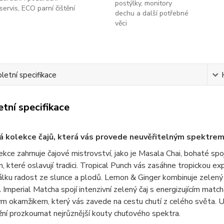
postýlky, monitory
servis, ECO parní čištění
dechu a další potřebné
věci
etní specifikace
tní specifikace
 kolekce čajů, která vás provede neuvěřitelným spektrem c
kce zahrnuje čajové mistrovství, jako je Masala Chai, bohaté s
, které oslavují tradici. Tropical Punch vás zasáhne tropickou exp
lku radost ze slunce a plodů. Lemon & Ginger kombinuje zelený ča
 Imperial Matcha spojí intenzivní zelený čaj s energizujícím matc
m okamžikem, který vás zavede na cestu chutí z celého světa. Už
ní prozkoumat nejrůznější kouty chuťového spektra.