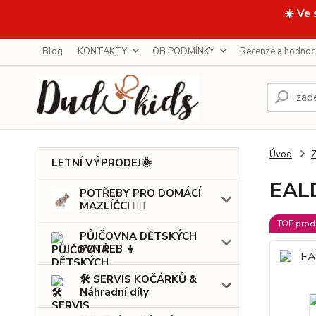
☀️ Ve 
Blog
KONTAKTY
OB.PODMÍNKY
Recenze a hodnoc
Úvod
LETNÍ VÝPRODEJ🌞
EALD
POTŘEBY PRO DOMÁCÍ
MAZLÍČCI 🐕‍🦺
TOP prod
PŮJČOVNA DĚTSKÝCH
POTŘEB 👧
🛠️ SERVIS KOČÁRKŮ &
Náhradní díly