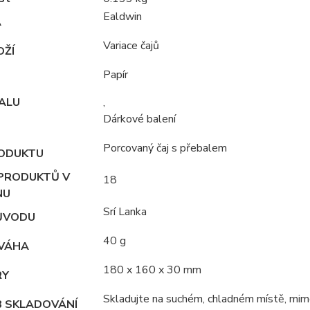
Ealdwin
A
Variace čajů
OŽÍ
Papír
ALU
,
Dárkové balení
Porcovaný čaj s přebalem
ODUKTU
PRODUKTŮ V
18
NU
Srí Lanka
ŮVODU
40 g
VÁHA
180 x 160 x 30 mm
RY
Skladujte na suchém, chladném místě, mimo
 SKLADOVÁNÍ