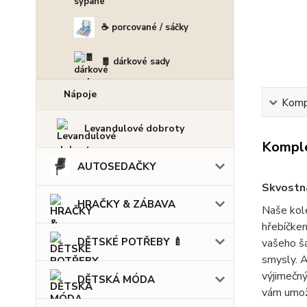
☕ porcované / sáčky
🧧 dárkové sady
Nápoje
Kompl
Levandulové dobroty
Komple
AUTOSEDAČKY
Skvostná
HRAČKY & ZÁBAVA
Naše kole
hřebíčkem
DĚTSKÉ POTŘEBY 🍼
vašeho šá
smysly. A
výjimečný
DĚTSKÁ MÓDA
vám umož