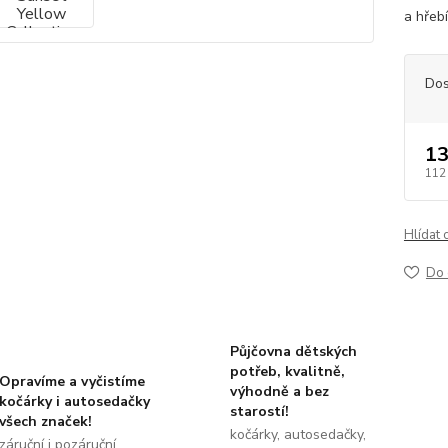
a hřebí
Dos
13
112
Hlídat 
Do 
Půjčovna dětských
potřeb, kvalitně,
Opravíme a vyčistíme
výhodně a bez
kočárky i autosedačky
starostí!
všech značek!
kočárky, autosedačky,
záruční i pozáruční