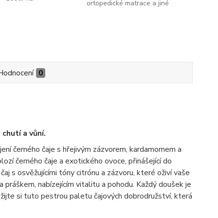
ortopedické matrace a jiné
Hodnocení
0
hutí a vůní.
pojení černého čaje s hřejivým zázvorem, kardamomem a
lozí černého čaje a exotického ovoce, přinášející do
j s osvěžujícími tóny citrónu a zázvoru, které oživí vaše
ha práškem, nabízejícím vitalitu a pohodu. Každý doušek je
ijte si tuto pestrou paletu čajových dobrodružství, která