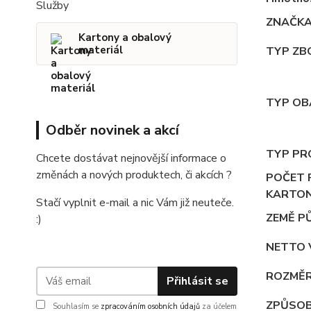
Služby
ZNAČK
Kartony a obalový
materiál
TYP ZB
TYP OB
Odběr novinek a akcí
TYP PR
Chcete dostávat nejnovější informace o
změnách a nových produktech, či akcích ?
POČET 
KARTO
Stačí vyplnit e-mail a nic Vám již neuteče.
ZEMĚ P
:)
NETTO 
ROZMĚ
Přihlásit se
ZPŮSOB
Souhlasím se
zpracováním osobních údajů
za účelem