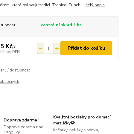
čkem, které oslavují tradici. Tropical Punch ...
celý popis
tupnost
centrální sklad 1 ks
5 Kč
/
ks
Přidat do košíku
 Kč
bez DPH
cenu / dostupnost
oblíbených
Kvalitní potřeby pro domací
Doprava zdarma !
mazlíčky🐶
Doprava zdarma nad
kočárky, pelíšky, vodítka,
1500,-Kč.