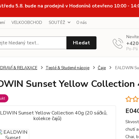
středu 5.8. bude na prodejně v Hodoníně otevřeno 10:00 - 14
ení
VELKOOBCHOD
SOUTĚŽ
O nás
Nevíte
Hledat
+420
Po-Pá
ZDRAVÍ & RELAXACE
Teplé & Studené nápoje
Čaje
EALDWIN Suns
WIN Sunset Yellow Collection 4
ukt
E04
Skvost
chutí a
Chai, 