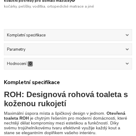
Kvalitní potřeby pro domací mazlíčky🐶
kočárky, pelíšky, vodítka, ortopedické matrace a jiné
Kompletní specifikace
Parametry
Hodnocení
0
Kompletní specifikace
ROH: Designová rohová toaleta s
koženou rukojetí
Maximální úspora místa a špičkový design v jednom.
Otevřená
toaleta ROH
je chytrým řešením pro moderní domácnosti, které
nechtějí dělat kompromisy mezi estetikou a funkčností. Díky
svému trojúhelníkovému tvaru efektivně využije každý kout a
stane se elegantním doplňkem vašeho interiéru.