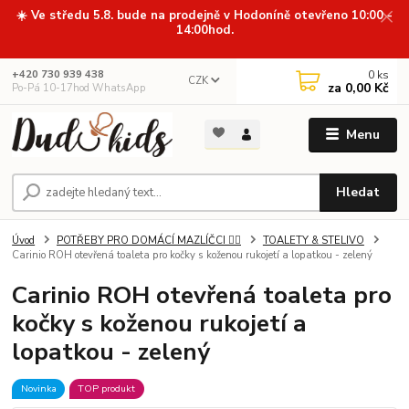
☀️ Ve středu 5.8. bude na prodejně v Hodoníně otevřeno 10:00 -
14:00hod.
0
ks
+420 730 939 438
CZK
za
0,00 Kč
Po-Pá 10-17hod WhatsApp
Menu
Hledat
Úvod
POTŘEBY PRO DOMÁCÍ MAZLÍČCI 🐕‍🦺
TOALETY & STELIVO
Carinio ROH otevřená toaleta pro kočky s koženou rukojetí a lopatkou - zelený
Carinio ROH otevřená toaleta pro
kočky s koženou rukojetí a
lopatkou - zelený
Novinka
TOP produkt