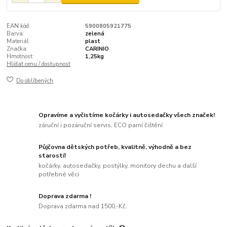
EAN kód:
5900805921775
Barva:
zelená
Materiál:
plast
Značka:
CARINIO
Hmotnost:
1,25kg
Hlídat cenu / dostupnost
Do oblíbených
Opravíme a vyčistíme kočárky i autosedačky všech značek!
záruční i pozáruční servis, ECO parní čištění
Půjčovna dětských potřeb, kvalitně, výhodně a bez
starostí!
kočárky, autosedačky, postýlky, monitory dechu a další
potřebné věci
Doprava zdarma !
Doprava zdarma nad 1500,-Kč.