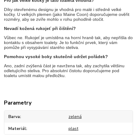
Pro jak velké kočky je tato toaleta vhodná?
Díky otevřenému designu je vhodná pro malé i středně velké
kočky. U velkých plemen (jako Maine Coon) doporučujeme ověřit
rozměry, aby se zvíře mohlo v rohu pohodlně otočit.
Nevadí kožená rukojeť při čištění?
Vůbec ne. Rukojeť je umístěna na horní hraně tak, aby nepřišla do
kontaktu s obsahem toalety. Je to funkční prvek, který vám
pomůže při vysypávání starého steliva.
Pomohou vysoké boky skutečně udržet pořádek?
Ano, zadní zvýšená část je navržena tak, aby zachytila většinu
odletujícího steliva. Pro absolutní čistotu doporučujeme pod
toaletu umístit malou předložku.
Parametry
Barva
zelená
Materiál
plast