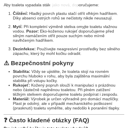
Aby toaleta vypadala stále jako nová, doporučujeme:
Čištění:
Hladký povrch plastu stačí otřít vlhkým hadříkem.
Díky absenci ostrých rohů se nečistoty nikde neusazují.
Mytí:
Při kompletní výměně steliva omyjte toaletu vlažnou
vodou.
Pozor:
Eko-koženou rukojeť doporučujeme před
silným namáčením otřít pouze suchým nebo mírně
navlhčeným hadříkem.
Dezinfekce:
Používejte neagresivní prostředky bez silného
zápachu, který by mohl kočku odradit.
⚠️ Bezpečnostní pokyny
Stabilita:
Vždy se ujistěte, že toaleta stojí na rovném
povrchu hluboko v rohu, aby byla zajištěna maximální
stabilita při vstupu kočky.
Rukojeť:
Kožený popruh slouží k manipulaci s prázdnou
nebo částečně naplněnou toaletou. Při plném zatížení
těžkým stelivem doporučujeme toaletu podpírat i zespodu.
Materiál:
Výrobek je určen výhradně pro domácí mazlíčky.
Plast je odolný, ale v případě mechanického poškození
(prasknutí) toaletu vyměňte, aby nedošlo k poranění tlapky.
❓ Často kladené otázky (FAQ)