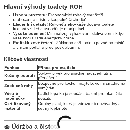
Hlavní výhody toalety ROH
Úspora prostoru:
Ergonomický rohový tvar šetří
drahocenné místo v koupelně či chodbě.
Elegantní detaily:
Rukojeť z
eko-kůže
dodává toaletě
luxusní vzhled a usnadňuje manipulaci.
Vysoké bočnice:
Minimalizují vyhazování steliva ven, i když
vaše kočka ráda energicky hrabe.
Protiskluzové řešení:
Základna drží toaletu pevně na místě
a chrání podlahu před poškrábáním.
Klíčové vlastnosti
Funkce
Přínos pro majitele
Stylový prvek pro snadné nadzvednutí a
Kožený popruh
přenášení.
Bezpečné pro kočku i majitele, velmi snadné na
Zaoblené rohy
vymývání.
Včetně
Ladící lopatka je součástí balení pro okamžité
naběračky
použití.
Certifikovaný
Odolný plast, který je zdravotně nezávadný a
materiál
šetrný k planetě.
🧽 Údržba a čistota