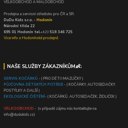
VELKOOBCHOD A MALOOBCHOD
Prodejna a servisní středisko pro ČR a SR:
DuDu Kids s.r.o. -
Hodonín
Národní třída 22
695 01 Hodonín tel.
518 346 725
+420
Vice info o Hodonínské prodejně
NAŠE SLUŽBY ZÁKAZNÍKŮM👶:
SERVIS KOČÁRKŮ
- ( PRO DĚTI I MAZLÍČKY )
PŮJČOVNA DĚTSKÝCH POTŘEB
- ( KOČÁRKY, AUTOSEDAČKY,
POSTÝLKY A DALŠÍ )
EKOLOGICKÉ ČIŠTĚNÍ
- ( KOČÁRKŮ, AUTOSEDAČEK, ŽIDLIČEK )
VELKOOBCHOD
- (v případě zájmu nás kontaktujte na
info@dudukids.cz)