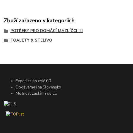
Zboží zařazeno v kategoriích
POTŘEBY PRO DOMÁCÍ MAZLÍČCI 🐕‍🦺
TOALETY & STELIVO
Expedice po celé ČR
Dodáváme i na Slovensko
Možnost zaslání i do EU