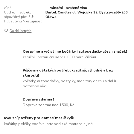
vůně:
vánoční - svařené víno
Obchodní subjekt
Bartek Candles ul. Wójcicka 12, Bystrzyca55-200
odpovědný před EU:
Oława
Hlídat cenu / dostupnost
Do oblíbených
Opravíme a vyčistíme kočárky i autosedačky všech značek!
záruční i pozáruční servis, ECO parní čištění
Půjčovna dětských potřeb, kvalitně, výhodně a bez
starostí!
kočárky, autosedačky, postýlky, monitory dechu a další
potřebné věci
Doprava zdarma !
Doprava zdarma nad 1500,-Kč.
Kvalitní potřeby pro domací mazlíčky🐶
kočárky, pelíšky, vodítka, ortopedické matrace a jiné