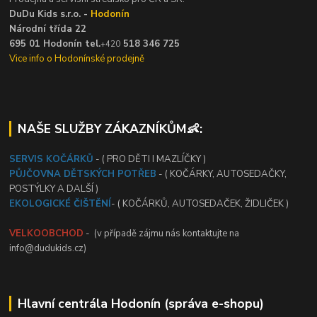
DuDu Kids s.r.o. -
Hodonín
Národní třída 22
695 01 Hodonín tel.
518 346 725
+420
Vice info o Hodonínské prodejně
NAŠE SLUŽBY ZÁKAZNÍKŮM👶:
SERVIS KOČÁRKŮ
- ( PRO DĚTI I MAZLÍČKY )
PŮJČOVNA DĚTSKÝCH POTŘEB
- ( KOČÁRKY, AUTOSEDAČKY,
POSTÝLKY A DALŠÍ )
EKOLOGICKÉ ČIŠTĚNÍ
- ( KOČÁRKŮ, AUTOSEDAČEK, ŽIDLIČEK )
VELKOOBCHOD
- (v případě zájmu nás kontaktujte na
info@dudukids.cz)
Hlavní centrála Hodonín (správa e-shopu)