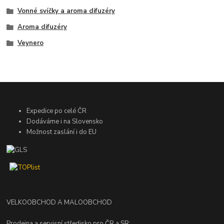
Vonné svíčky a aroma difuzéry
Aroma difuzéry
Veynero
Expedice po celé ČR
Dodáváme i na Slovensko
Možnost zaslání i do EU
VELKOOBCHOD A MALOOBCHOD
Prodejna a servisní středisko pro ČR a SR: