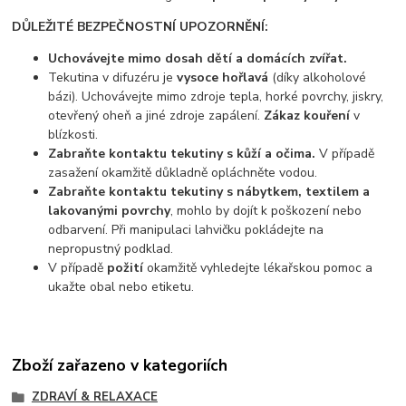
DŮLEŽITÉ BEZPEČNOSTNÍ UPOZORNĚNÍ:
Uchovávejte mimo dosah dětí a domácích zvířat.
Tekutina v difuzéru je
vysoce hořlavá
(díky alkoholové
bázi). Uchovávejte mimo zdroje tepla, horké povrchy, jiskry,
otevřený oheň a jiné zdroje zapálení.
Zákaz kouření
v
blízkosti.
Zabraňte kontaktu tekutiny s kůží a očima.
V případě
zasažení okamžitě důkladně opláchněte vodou.
Zabraňte kontaktu tekutiny s nábytkem, textilem a
lakovanými povrchy
, mohlo by dojít k poškození nebo
odbarvení. Při manipulaci lahvičku pokládejte na
nepropustný podklad.
V případě
požití
okamžitě vyhledejte lékařskou pomoc a
ukažte obal nebo etiketu.
Zboží zařazeno v kategoriích
ZDRAVÍ & RELAXACE