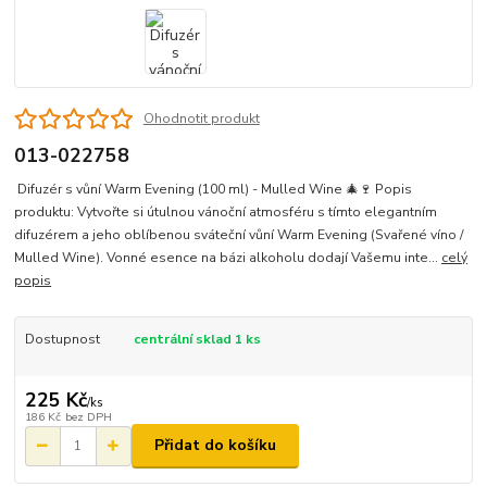
Ohodnotit produkt
013-022758
Difuzér s vůní Warm Evening (100 ml) - Mulled Wine 🎄🍷 Popis
produktu: Vytvořte si útulnou vánoční atmosféru s tímto elegantním
difuzérem a jeho oblíbenou sváteční vůní Warm Evening (Svařené víno /
Mulled Wine). Vonné esence na bázi alkoholu dodají Vašemu inte...
celý
popis
Dostupnost
centrální sklad 1 ks
225 Kč
/
ks
186 Kč
bez DPH
Přidat do košíku