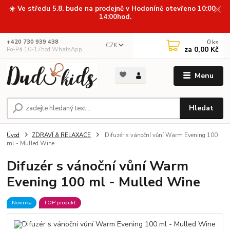
☀️ Ve středu 5.8. bude na prodejně v Hodoníně otevřeno 10:00 -
14:00hod.
0
ks
+420 730 939 438
CZK
za
0,00 Kč
Po-Pá 10-17hod WhatsApp
Menu
Hledat
Úvod
ZDRAVÍ & RELAXACE
Difuzér s vánoční vůní Warm Evening 100
ml - Mulled Wine
Difuzér s vánoční vůní Warm
Evening 100 ml - Mulled Wine
Novinka
TOP produkt