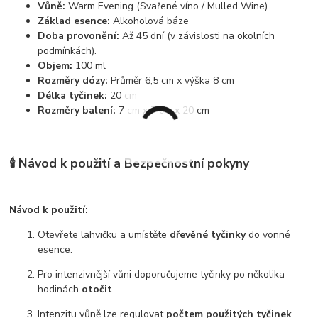
Vůně:
Warm Evening (Svařené víno / Mulled Wine)
Základ esence:
Alkoholová báze
Doba provonění:
Až 45 dní (v závislosti na okolních
podmínkách).
Objem:
100 ml
Rozměry dózy:
Průměr 6,5 cm x výška 8 cm
Délka tyčinek:
20 cm
Rozměry balení:
7 cm x 7 cm x 20 cm
🕯️ Návod k použití a Bezpečnostní pokyny
Návod k použití:
Otevřete lahvičku a umístěte
dřevěné tyčinky
do vonné
esence.
Pro intenzivnější vůni doporučujeme tyčinky po několika
hodinách
otočit
.
Intenzitu vůně lze regulovat
počtem použitých tyčinek
.