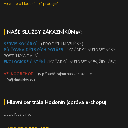
Vice info o Hodonínské prodejně
NAŠE SLUŽBY ZÁKAZNÍKŮM👶:
SERVIS KOČÁRKŮ
- ( PRO DĚTI I MAZLÍČKY )
PŮJČOVNA DĚTSKÝCH POTŘEB
- ( KOČÁRKY, AUTOSEDAČKY,
POSTÝLKY A DALŠÍ )
EKOLOGICKÉ ČIŠTĚNÍ
- ( KOČÁRKŮ, AUTOSEDAČEK, ŽIDLIČEK )
VELKOOBCHOD
- (v případě zájmu nás kontaktujte na
info@dudukids.cz)
Hlavní centrála Hodonín (správa e-shopu)
DuDu Kids s.r.o.