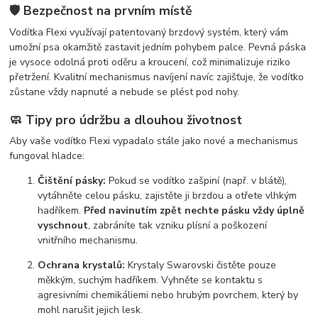
🛡️ Bezpečnost na prvním místě
Vodítka Flexi využívají patentovaný brzdový systém, který vám
umožní psa okamžitě zastavit jedním pohybem palce. Pevná páska
je vysoce odolná proti oděru a kroucení, což minimalizuje riziko
přetržení. Kvalitní mechanismus navíjení navíc zajišťuje, že vodítko
zůstane vždy napnuté a nebude se plést pod nohy.
🧼 Tipy pro údržbu a dlouhou životnost
Aby vaše vodítko Flexi vypadalo stále jako nové a mechanismus
fungoval hladce:
Čištění pásky:
Pokud se vodítko zašpiní (např. v blátě),
vytáhněte celou pásku, zajistěte ji brzdou a otřete vlhkým
hadříkem.
Před navinutím zpět nechte pásku vždy úplně
vyschnout
, zabráníte tak vzniku plísní a poškození
vnitřního mechanismu.
Ochrana krystalů:
Krystaly Swarovski čistěte pouze
měkkým, suchým hadříkem. Vyhněte se kontaktu s
agresivními chemikáliemi nebo hrubým povrchem, který by
mohl narušit jejich lesk.