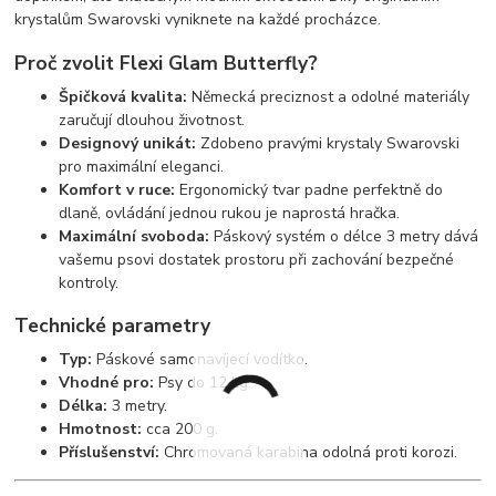
krystalům Swarovski vyniknete na každé procházce.
Proč zvolit Flexi Glam Butterfly?
Špičková kvalita:
Německá preciznost a odolné materiály
zaručují dlouhou životnost.
Designový unikát:
Zdobeno pravými krystaly Swarovski
pro maximální eleganci.
Komfort v ruce:
Ergonomický tvar padne perfektně do
dlaně, ovládání jednou rukou je naprostá hračka.
Maximální svoboda:
Páskový systém o délce 3 metry dává
vašemu psovi dostatek prostoru při zachování bezpečné
kontroly.
Technické parametry
Typ:
Páskové samonavíjecí vodítko.
Vhodné pro:
Psy do 12 kg.
Délka:
3 metry.
Hmotnost:
cca 200 g.
Příslušenství:
Chromovaná karabina odolná proti korozi.