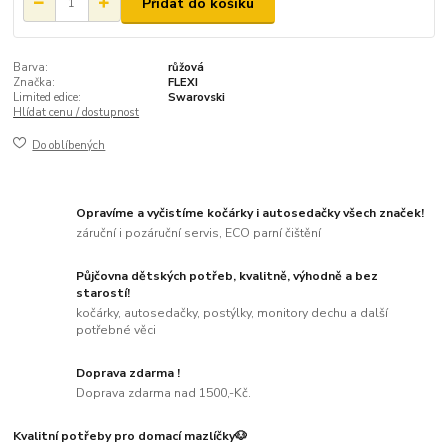
Přidat do košíku
Barva:
růžová
Značka:
FLEXI
Limited edice:
Swarovski
Hlídat cenu / dostupnost
Do oblíbených
Opravíme a vyčistíme kočárky i autosedačky všech značek!
záruční i pozáruční servis, ECO parní čištění
Půjčovna dětských potřeb, kvalitně, výhodně a bez
starostí!
kočárky, autosedačky, postýlky, monitory dechu a další
potřebné věci
Doprava zdarma !
Doprava zdarma nad 1500,-Kč.
Kvalitní potřeby pro domací mazlíčky🐶