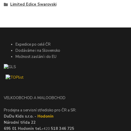
Limited Edice Swarovski
Expedice po celé ČR
Dodáváme i na Slovensko
Možnost zaslání i do EU
VELKOOBCHOD A MALOOBCHOD
Prodejna a servisní středisko pro ČR a SR:
DuDu Kids s.r.o. -
Hodonín
Národní třída 22
695 01 Hodonín tel.
518 346 725
+420