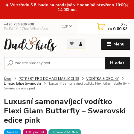
☀️ Ve středu 5.8. bude na prodejně v Hodoníně otevřeno 10:00 -
14:00hod.
0
ks
+420 730 939 438
CZK
za
0,00 Kč
Po-Pá 10-17hod WhatsApp
Menu
Hledat
Úvod
POTŘEBY PRO DOMÁCÍ MAZLÍČCI 🐕‍🦺
VODÍTKA & OBOJKY
Limited Edice Swarovski
Luxusní samonavíjecí vodítko Flexi Glam Butterfly –
Swarovski edice pink
Luxusní samonavíjecí vodítko
Flexi Glam Butterfly – Swarovski
edice pink
Novinka
TOP produkt
Doprava ZDARMA