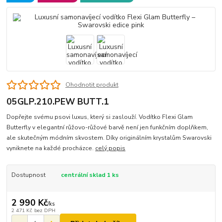
Ohodnotit produkt
05GLP.210.PEW BUTT.1
Dopřejte svému psovi luxus, který si zaslouží. Vodítko Flexi Glam
Butterfly v elegantní růžovo-růžové barvě není jen funkčním doplňkem,
ale skutečným módním skvostem. Díky originálním krystalům Swarovski
vyniknete na každé procházce.
celý popis
Dostupnost
centrální sklad 1 ks
2 990 Kč
/
ks
2 471 Kč
bez DPH