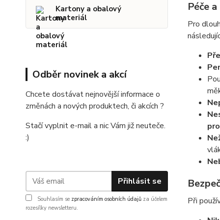
Péče a
Kartony a obalový
materiál
Pro dlou
následují
Pře
Per
Odběr novinek a akcí
Pou
měk
Chcete dostávat nejnovější informace o
Nep
změnách a nových produktech, či akcích ?
Nes
Stačí vyplnit e-mail a nic Vám již neuteče.
pr
:)
Než
vlá
Neb
Přihlásit se
Bezpeč
Souhlasím se
zpracováním osobních údajů
za účelem
Při použí
rozesílky newsletteru.