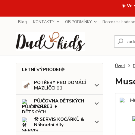
☀️ Ve 
Blog
KONTAKTY
OB.PODMÍNKY
Recenze a hodnoc
Úvod
LETNÍ VÝPRODEJ🌞
Muse
POTŘEBY PRO DOMÁCÍ
MAZLÍČCI 🐕‍🦺
PŮJČOVNA DĚTSKÝCH
POTŘEB 👧
🛠️ SERVIS KOČÁRKŮ &
Náhradní díly