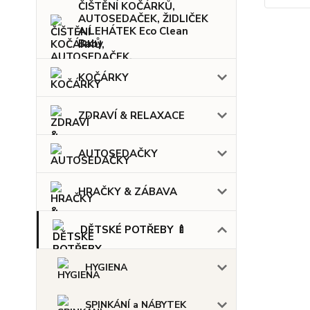
ČIŠTĚNÍ KOČÁRKŮ,
AUTOSEDAČEK, ŽIDLIČEK
A LEHÁTEK Eco Clean
Baby
KOČÁRKY
ZDRAVÍ & RELAXACE
AUTOSEDAČKY
HRAČKY & ZÁBAVA
DĚTSKÉ POTŘEBY 🍼
HYGIENA
SPINKÁNÍ a NÁBYTEK