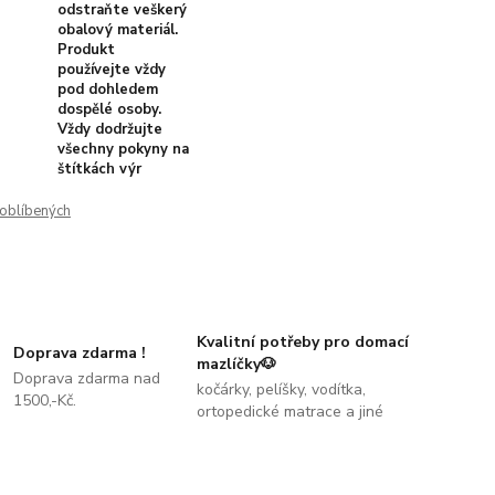
odstraňte veškerý
obalový materiál.
Produkt
používejte vždy
pod dohledem
dospělé osoby.
Vždy dodržujte
všechny pokyny na
štítkách výr
oblíbených
Kvalitní potřeby pro domací
Doprava zdarma !
mazlíčky🐶
Doprava zdarma nad
kočárky, pelíšky, vodítka,
1500,-Kč.
ortopedické matrace a jiné