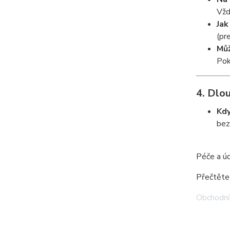
Vžd
Jak
(pr
Můž
Pok
4. Dlo
Kdy
bez
Péče a úd
Přečtěte 
Obchodní