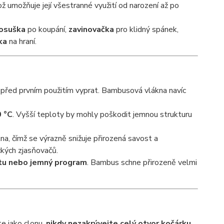
což umožňuje její všestranné využití od narození až po
osuška
po koupání,
zavinovačka
pro klidný spánek,
ka
na hraní.
i před prvním použitím vyprat. Bambusová vlákna navíc
 °C
. Vyšší teploty by mohly poškodit jemnou strukturu
a, čímž se výrazně snižuje přirozená savost a
ckých zjasňovačů.
tu nebo jemný program
. Bambus schne přirozeně velmi
e jako clonu,
nikdy nezakrývejte celý otvor kočárku
.