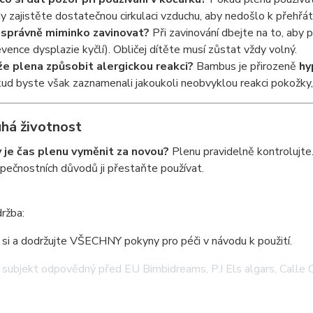
y zajistěte dostatečnou cirkulaci vzduchu, aby nedošlo k přehřátí
 správně miminko zavinovat?
Při zavinování dbejte na to, aby 
evence dysplazie kyčlí). Obličej dítěte musí zůstat vždy volný.
e plena způsobit alergickou reakci?
Bambus je přirozeně
hy
ud byste však zaznamenali jakoukoli neobvyklou reakci pokožky,
uhá životnost
 je čas plenu vyměnit za novou?
Plenu pravidelně kontrolujte.
pečnostních důvodů ji přestaňte používat.
ržba:
si a dodržujte VŠECHNY pokyny pro péči v návodu k použití.
 subjekt odpovědný před EU
Bimbidreams, P.I Els algars, Calle 