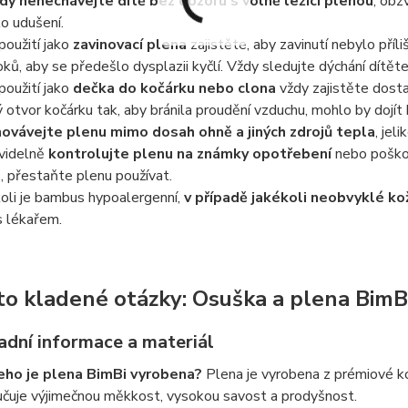
dy nenechávejte dítě bez dozoru s volně ležící plenou
, obz
ko udušení.
 použití jako
zavinovací plena
zajistěte, aby zavinutí nebylo pří
oků, aby se předešlo dysplazii kyčlí. Vždy sledujte dýchání dítěte
 použití jako
dečka do kočárku nebo clona
vždy zajistěte dosta
ý otvor kočárku tak, aby bránila proudění vzduchu, mohlo by dojít 
ovávejte plenu mimo dosah ohně a jiných zdrojů tepla
, jel
videlně
kontrolujte plenu na známky opotřebení
nebo poškoz
ě, přestaňte plenu používat.
oli je bambus hypoalergenní,
v případě jakékoli neobvyklé ko
s lékařem.
to kladené otázky: Osuška a plena BimB
adní informace a materiál
eho je plena BimBi vyrobena?
Plena je vyrobena z prémiové 
učuje výjimečnou měkkost, vysokou savost a prodyšnost.