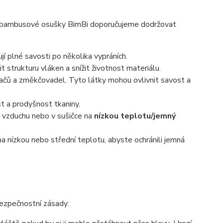
vo-bambusové osušky BimBi doporučujeme dodržovat
 plné savosti po několika vypráních.
strukturu vláken a snížit životnost materiálu.
vačů a změkčovadel. Tyto látky mohou ovlivnit savost a
t a prodyšnost tkaniny.
a vzduchu nebo v sušičce na
nízkou teplotu/jemný
a nízkou nebo střední teplotu, abyste ochránili jemná
bezpečnostní zásady: