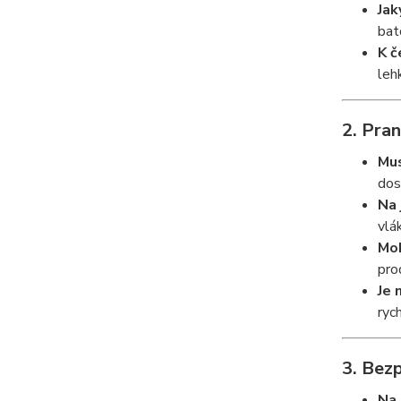
Jak
bat
K č
leh
2. Pran
Mus
dos
Na 
vlá
Moh
pro
Je 
ryc
3. Bez
Na 