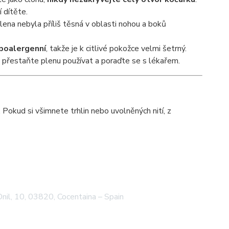
 dítěte.
plena nebyla příliš těsná v oblasti nohou a boků
poalergenní
, takže je k citlivé pokožce velmi šetrný.
 přestaňte plenu používat a poraďte se s lékařem.
 Pokud si všimnete trhlin nebo uvolněných nití, z
Onil, 10, 03820, Cocentaina – Spain