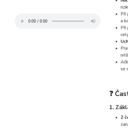
Nik
rizi
Při
a b
Při
cel
Uch
Pra
nit
Ačk
se 
❓ Čas
1. Zákl
Z č
zar