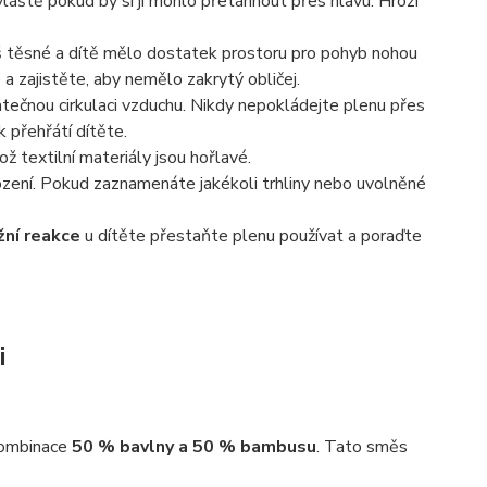
vláště pokud by si ji mohlo přetáhnout přes hlavu. Hrozí
liš těsné a dítě mělo dostatek prostoru pro pohyb nohou
 a zajistěte, aby nemělo zakrytý obličej.
tečnou cirkulaci vzduchu. Nikdy nepokládejte plenu přes
k přehřátí dítěte.
ikož textilní materiály jsou hořlavé.
ení. Pokud zaznamenáte jakékoli trhliny nebo uvolněné
žní reakce
u dítěte přestaňte plenu používat a poraďte
i
kombinace
50 % bavlny a 50 % bambusu
. Tato směs