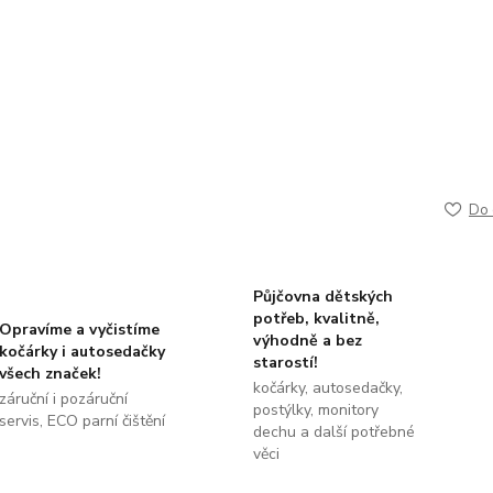
Do 
Půjčovna dětských
potřeb, kvalitně,
Opravíme a vyčistíme
výhodně a bez
kočárky i autosedačky
starostí!
všech značek!
kočárky, autosedačky,
záruční i pozáruční
postýlky, monitory
servis, ECO parní čištění
dechu a další potřebné
věci