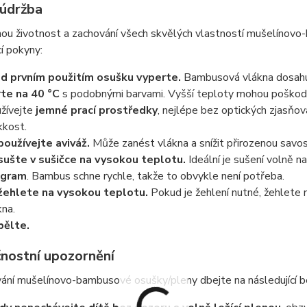
 údržba
hou životnost a zachování všech skvělých vlastností mušelíno
cí pokyny:
d prvním použitím osušku vyperte.
Bambusová vlákna dosahují
te na 40 °C
s podobnými barvami. Vyšší teploty mohou poškodit 
žívejte
jemné prací prostředky
, nejlépe bez optických zjasňo
kost.
oužívejte aviváž.
Může zanést vlákna a snížit přirozenou savos
ušte v sušičce na vysokou teplotu.
Ideální je sušení volně n
ogram
. Bambus schne rychle, takže to obvykle není potřeba.
ehlete na vysokou teplotu.
Pokud je žehlení nutné, žehlete n
kna.
ělte.
nostní upozornění
vání mušelínovo-bambusové osušky/pleny dbejte na následující 