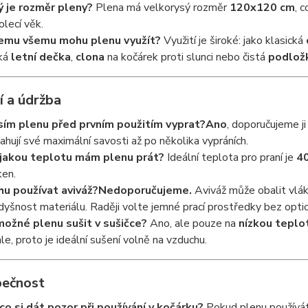
ý je rozměr pleny?
Plena má velkorysý rozměr
120x120 cm
, 
olecí věk.
emu všemu mohu plenu využít?
Využití je široké: jako klasická
ká
letní dečka
,
clona
na kočárek proti slunci nebo čistá
podlož
í a údržba
ím plenu před prvním použitím vyprat?
Ano
, doporučujeme j
ahují své maximální savosti až po několika vypráních.
jakou teplotu mám plenu prát?
Ideální teplota pro praní je
40
ken.
u používat aviváž?
Nedoporučujeme.
Aviváž může obalit vlákn
dyšnost materiálu. Raději volte jemné prací prostředky bez opti
možné plenu sušit v sušičce?
Ano, ale pouze na
nízkou teplo
hle, proto je ideální sušení volně na vzduchu.
pečnost
co si dát pozor při používání v kočárku?
Pokud plenu používát