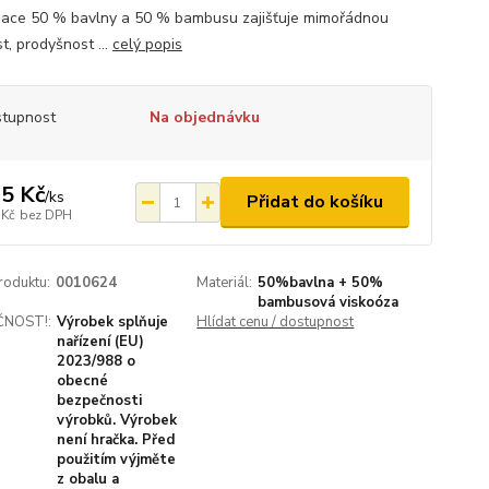
ace 50 % bavlny a 50 % bambusu zajišťuje mimořádnou
t, prodyšnost ...
celý popis
tupnost
Na objednávku
5 Kč
/
ks
Přidat do košíku
 Kč
bez DPH
roduktu:
0010624
Materiál:
50%bavlna + 50%
bambusová viskoóza
ČNOST!:
Výrobek splňuje
Hlídat cenu / dostupnost
nařízení (EU)
2023/988 o
obecné
bezpečnosti
výrobků. Výrobek
není hračka. Před
použitím výjměte
z obalu a