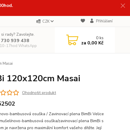
:00hod.
Přihlášení
CZK
 si rady? Zavolejte.
0
ks
 730 939 438
za
0,00 Kč
 10-17hod WhatsApp
m Masai
Bi 120x120cm Masai
Ohodnotit produkt
52502
novo-bambusová osuška / Zavinovací plena BimBi Velice
mušelínovo-bambusová osuška/zavinovací plena BimBi s
em je navržena pro maximální komfort vašeho dítěte. Její