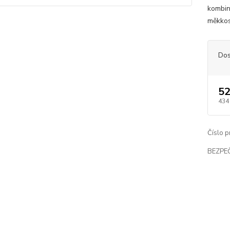
kombin
měkkos
Dos
52
434
Číslo p
BEZPE