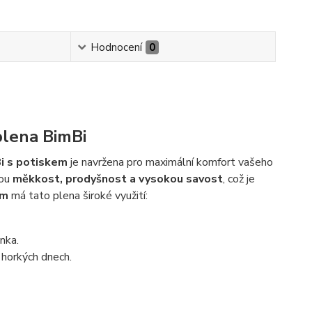
Hodnocení
0
plena BimBi
i s potiskem
je navržena pro maximální komfort vašeho
nou
měkkost, prodyšnost a vysokou savost
, což je
cm
má tato plena široké využití:
nka.
 horkých dnech.