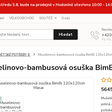
středu 5.8. bude na prodejně v Hodoníně otevřeno 10:00 - 14
ení
VELKOOBCHOD
SOUTĚŽ
O nás
Nevíte
Hledat
+420
Po-Pá
DĚTSKÉ POTŘEBY 🍼
Muselinovo-bambusová osuška BimBi 120x120c
linovo-bambusová osuška Bim
564
Mušelí
jemná 
potisk