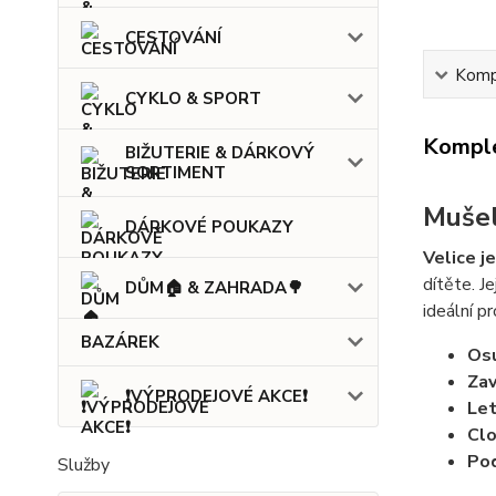
CESTOVÁNÍ
Kompl
CYKLO & SPORT
Komple
BIŽUTERIE & DÁRKOVÝ
SORTIMENT
Mušel
DÁRKOVÉ POUKAZY
Velice 
dítěte. J
DŮM🏠 & ZAHRADA🌳
ideální p
BAZÁREK
Os
Zav
❗VÝPRODEJOVÉ AKCE❗
Let
Clo
Pod
Služby