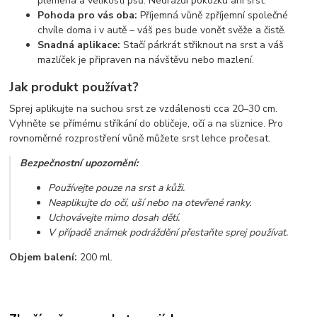
plemena a velikosti psů. Nedráždí pokožku ani srst.
Pohoda pro vás oba:
Příjemná vůně zpříjemní společné
chvíle doma i v autě – váš pes bude vonět svěže a čistě.
Snadná aplikace:
Stačí párkrát střiknout na srst a váš
mazlíček je připraven na návštěvu nebo mazlení.
Jak produkt používat?
Sprej aplikujte na suchou srst ze vzdálenosti cca 20–30 cm.
Vyhněte se přímému stříkání do obličeje, očí a na sliznice. Pro
rovnoměrné rozprostření vůně můžete srst lehce pročesat.
Bezpečnostní upozornění:
Používejte pouze na srst a kůži.
Neaplikujte do očí, uší nebo na otevřené ranky.
Uchovávejte mimo dosah dětí.
V případě známek podráždění přestaňte sprej používat.
Objem balení:
200 ml.