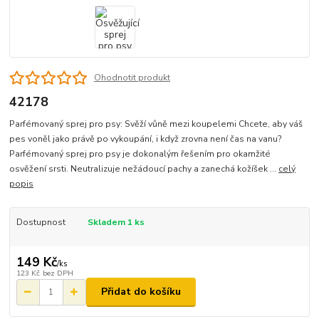
Ohodnotit produkt
42178
Parfémovaný sprej pro psy: Svěží vůně mezi koupelemi Chcete, aby váš
pes voněl jako právě po vykoupání, i když zrovna není čas na vanu?
Parfémovaný sprej pro psy je dokonalým řešením pro okamžité
osvěžení srsti. Neutralizuje nežádoucí pachy a zanechá kožíšek ...
celý
popis
Dostupnost
Skladem 1 ks
149 Kč
/
ks
123 Kč
bez DPH
Přidat do košíku