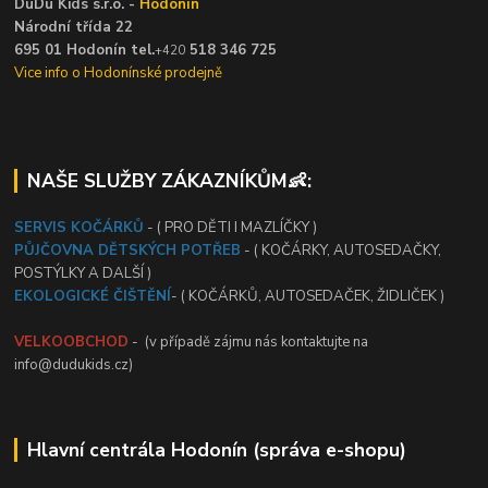
DuDu Kids s.r.o. -
Hodonín
Národní třída 22
695 01 Hodonín tel.
518 346 725
+420
Vice info o Hodonínské prodejně
NAŠE SLUŽBY ZÁKAZNÍKŮM👶:
SERVIS KOČÁRKŮ
- ( PRO DĚTI I MAZLÍČKY )
PŮJČOVNA DĚTSKÝCH POTŘEB
- ( KOČÁRKY, AUTOSEDAČKY,
POSTÝLKY A DALŠÍ )
EKOLOGICKÉ ČIŠTĚNÍ
- ( KOČÁRKŮ, AUTOSEDAČEK, ŽIDLIČEK )
VELKOOBCHOD
- (v případě zájmu nás kontaktujte na
info@dudukids.cz)
Hlavní centrála Hodonín (správa e-shopu)