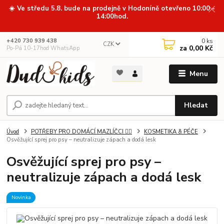
☀️ Ve středu 5.8. bude na prodejně v Hodoníně otevřeno 10:00 -
14:00hod.
0
ks
+420 730 939 438
CZK
za
0,00 Kč
Po-Pá 10-17hod WhatsApp
Menu
Hledat
Úvod
POTŘEBY PRO DOMÁCÍ MAZLÍČCI 🐕‍🦺
KOSMETIKA & PÉČE
Osvěžující sprej pro psy – neutralizuje zápach a dodá lesk
Osvěžující sprej pro psy –
neutralizuje zápach a dodá lesk
Novinka