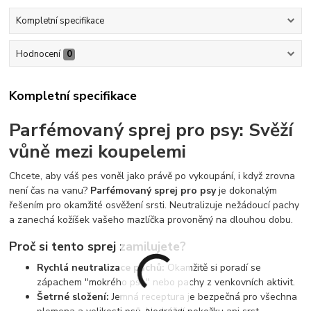
Kompletní specifikace
Hodnocení
0
Kompletní specifikace
Parfémovaný sprej pro psy: Svěží
vůně mezi koupelemi
Chcete, aby váš pes voněl jako právě po vykoupání, i když zrovna
není čas na vanu?
Parfémovaný sprej pro psy
je dokonalým
řešením pro okamžité osvěžení srsti. Neutralizuje nežádoucí pachy
a zanechá kožíšek vašeho mazlíčka provoněný na dlouhou dobu.
Proč si tento sprej zamilujete?
Rychlá neutralizace pachů:
Okamžitě si poradí se
zápachem "mokrého psa" nebo pachy z venkovních aktivit.
Šetrné složení:
Jemná receptura je bezpečná pro všechna