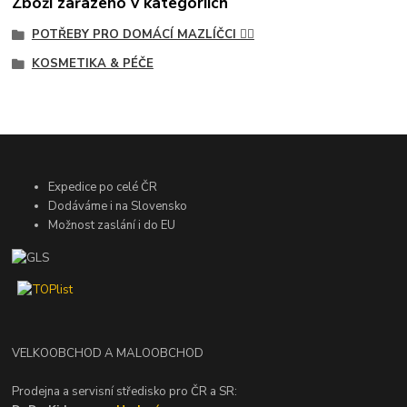
Zboží zařazeno v kategoriích
POTŘEBY PRO DOMÁCÍ MAZLÍČCI 🐕‍🦺
KOSMETIKA & PÉČE
Expedice po celé ČR
Dodáváme i na Slovensko
Možnost zaslání i do EU
VELKOOBCHOD A MALOOBCHOD
Prodejna a servisní středisko pro ČR a SR: