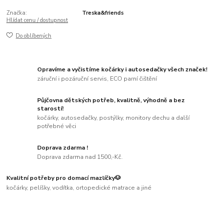
Značka:
Treska&friends
Hlídat cenu / dostupnost
Do oblíbených
Opravíme a vyčistíme kočárky i autosedačky všech značek!
záruční i pozáruční servis, ECO parní čištění
Půjčovna dětských potřeb, kvalitně, výhodně a bez
starostí!
kočárky, autosedačky, postýlky, monitory dechu a další
potřebné věci
Doprava zdarma !
Doprava zdarma nad 1500,-Kč.
Kvalitní potřeby pro domací mazlíčky🐶
kočárky, pelíšky, vodítka, ortopedické matrace a jiné