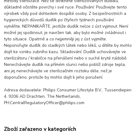
metody sterilizace. Než se dotknete sterilizovaných dudlíků,
důkladně očistěte povrchy i své ruce. Používání: Používejte tento
výrobek vždy pod dohledem dospělé osoby. Z bezpečnostních a
hygienických důvodů dudlík po čtyřech týdnech používání
vyměňte. NEPANIKAŘTE, jestliže dudlík nelze z úst vyjmout. Není
možné jej spolknout, je navržen tak, aby bylo možné zvládnout i
tyto situace. Opatrně a co nejjemněji jej z úst vyjměte.
Neponořujte dudlík do sladkých látek nebo léků, u dítěte by mohlo
dojít ke vzniku zubního kazu. Skladování: Dudlík uchovávejte ve
sterilizátoru / krabičce na přenášení nebo v suché kryté nádobě.
Nenechávejte dudlík na přímém slunci nebo poblíž zdroje tepla,
ani jej nenechávejte ve sterilizačním roztoku déle, než je
doporučeno, protože by mohlo dojít k jeho porušení.
Adresa dodavatele: Philips Consumer Lifestyle B.V., Tussendiepen
4, 9206 AD Drachten, The Netherlands,
PH.CentralRegulatoryOfficer@philips.com
Zboží zařazeno v kategoriích