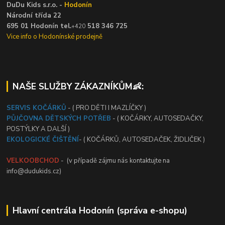
DuDu Kids s.r.o. -
Hodonín
Národní třída 22
695 01 Hodonín tel.
518 346 725
+420
Vice info o Hodonínské prodejně
NAŠE SLUŽBY ZÁKAZNÍKŮM👶:
SERVIS KOČÁRKŮ
- ( PRO DĚTI I MAZLÍČKY )
PŮJČOVNA DĚTSKÝCH POTŘEB
- ( KOČÁRKY, AUTOSEDAČKY,
POSTÝLKY A DALŠÍ )
EKOLOGICKÉ ČIŠTĚNÍ
- ( KOČÁRKŮ, AUTOSEDAČEK, ŽIDLIČEK )
VELKOOBCHOD
- (v případě zájmu nás kontaktujte na
info@dudukids.cz)
Hlavní centrála Hodonín (správa e-shopu)