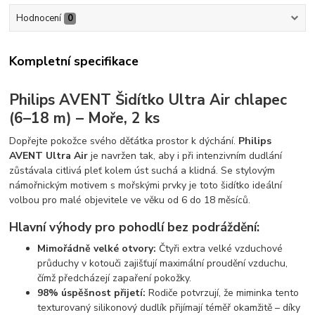
Hodnocení
0
Kompletní specifikace
Philips AVENT Šidítko Ultra Air chlapec
(6–18 m) – Moře, 2 ks
Dopřejte pokožce svého děťátka prostor k dýchání.
Philips
AVENT Ultra Air
je navržen tak, aby i při intenzivním dudlání
zůstávala citlivá pleť kolem úst suchá a klidná. Se stylovým
námořnickým motivem s mořskými prvky je toto šidítko ideální
volbou pro malé objevitele ve věku od 6 do 18 měsíců.
Hlavní výhody pro pohodlí bez podráždění:
Mimořádně velké otvory:
Čtyři extra velké vzduchové
průduchy v kotouči zajišťují maximální proudění vzduchu,
čímž předcházejí zapaření pokožky.
98% úspěšnost přijetí:
Rodiče potvrzují, že miminka tento
texturovaný silikonový dudlík přijímají téměř okamžitě – díky