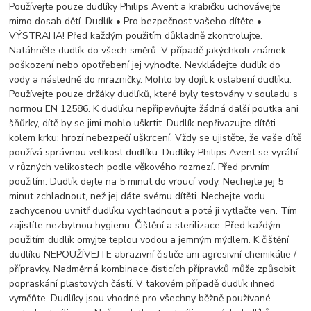
Používejte pouze dudlíky Philips Avent a krabičku uchovávejte
mimo dosah dětí. Dudlík • Pro bezpečnost vašeho dítěte •
VÝSTRAHA! Před každým použitím důkladně zkontrolujte.
Natáhněte dudlík do všech směrů. V případě jakýchkoli známek
poškození nebo opotřebení jej vyhoďte. Nevkládejte dudlík do
vody a následně do mrazničky. Mohlo by dojít k oslabení dudlíku.
Používejte pouze držáky dudlíků, které byly testovány v souladu s
normou EN 12586. K dudlíku nepřipevňujte žádná další poutka ani
šňůrky, dítě by se jimi mohlo uškrtit. Dudlík nepřivazujte dítěti
kolem krku; hrozí nebezpečí uškrcení. Vždy se ujistěte, že vaše dítě
používá správnou velikost dudlíku. Dudlíky Philips Avent se vyrábí
v různých velikostech podle věkového rozmezí. Před prvním
použitím: Dudlík dejte na 5 minut do vroucí vody. Nechejte jej 5
minut zchladnout, než jej dáte svému dítěti. Nechejte vodu
zachycenou uvnitř dudlíku vychladnout a poté ji vytlačte ven. Tím
zajistíte nezbytnou hygienu. Čištění a sterilizace: Před každým
použitím dudlík omyjte teplou vodou a jemným mýdlem. K čištění
dudlíku NEPOUŽÍVEJTE abrazivní čističe ani agresivní chemikálie /
přípravky. Nadměrná kombinace čisticích přípravků může způsobit
popraskání plastových částí. V takovém případě dudlík ihned
vyměňte. Dudlíky jsou vhodné pro všechny běžně používané