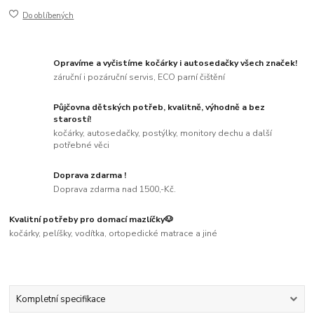
Do oblíbených
Opravíme a vyčistíme kočárky i autosedačky všech značek!
záruční i pozáruční servis, ECO parní čištění
Půjčovna dětských potřeb, kvalitně, výhodně a bez
starostí!
kočárky, autosedačky, postýlky, monitory dechu a další
potřebné věci
Doprava zdarma !
Doprava zdarma nad 1500,-Kč.
Kvalitní potřeby pro domací mazlíčky🐶
kočárky, pelíšky, vodítka, ortopedické matrace a jiné
Kompletní specifikace