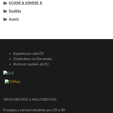
KOJENÍ & KRMENÍ 🍼
Dudlíky
Avent
Expedice po celé ČR
Dodáváme i na Slovensko
Možnost zaslání i do EU
VELKOOBCHOD A MALOOBCHOD
Prodejna a servisní středisko pro ČR a SR: