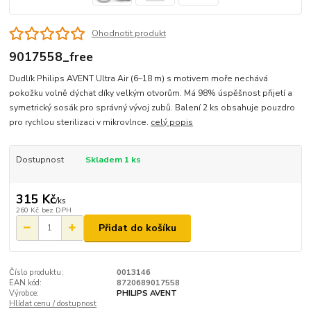
Ohodnotit produkt
9017558_free
Dudlík Philips AVENT Ultra Air (6–18 m) s motivem moře nechává
pokožku volně dýchat díky velkým otvorům. Má 98% úspěšnost přijetí a
symetrický sosák pro správný vývoj zubů. Balení 2 ks obsahuje pouzdro
pro rychlou sterilizaci v mikrovlnce.
celý popis
Dostupnost
Skladem 1 ks
315 Kč
/
ks
260 Kč
bez DPH
Přidat do košíku
Číslo produktu:
0013146
EAN kód:
8720689017558
Výrobce:
PHILIPS AVENT
Hlídat cenu / dostupnost