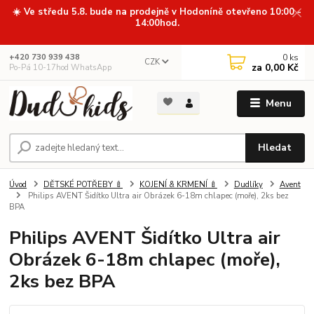
☀️ Ve středu 5.8. bude na prodejně v Hodoníně otevřeno 10:00 -
14:00hod.
0
ks
+420 730 939 438
CZK
za
0,00 Kč
Po-Pá 10-17hod WhatsApp
Menu
Hledat
Úvod
DĚTSKÉ POTŘEBY 🍼
KOJENÍ & KRMENÍ 🍼
Dudlíky
Avent
Philips AVENT Šidítko Ultra air Obrázek 6-18m chlapec (moře), 2ks bez
BPA
Philips AVENT Šidítko Ultra air
Obrázek 6-18m chlapec (moře),
2ks bez BPA