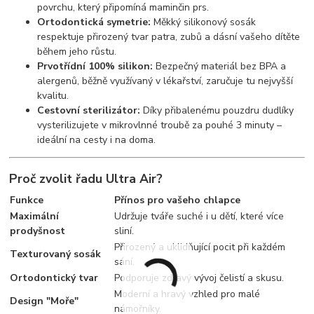
povrchu, který připomíná maminčin prs.
Ortodontická symetrie:
Měkký silikonový sosák
respektuje přirozený tvar patra, zubů a dásní vašeho dítěte
během jeho růstu.
Prvotřídní 100% silikon:
Bezpečný materiál bez BPA a
alergenů, běžně využívaný v lékařství, zaručuje tu nejvyšší
kvalitu.
Cestovní sterilizátor:
Díky přibalenému pouzdru dudlíky
vysterilizujete v mikrovlnné troubě za pouhé 3 minuty –
ideální na cesty i na doma.
Proč zvolit řadu Ultra Air?
Funkce
Přínos pro vašeho chlapce
Maximální
Udržuje tváře suché i u dětí, které více
prodyšnost
sliní.
Přirozený a uklidňující pocit při každém
Texturovaný sosák
sání.
Ortodontický tvar
Podporuje zdravý vývoj čelistí a skusu.
Moderní a hravý vzhled pro malé
Design "Moře"
námořníky.