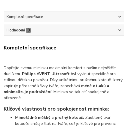
Kompletní specifikace
Hodnocení
0
Kompletní specifikace
Dopřejte svému miminku maximální komfort s naším nejměkčím
dudlíkem.
Philips AVENT Ultrasoft
byl vyvinut speciálně pro
citlivou dětskou pokožku. Díky unikátnímu pružnému kotouči, který
kopíruje přirozené křivky tváře, zanechává
méně otlaků a
minimalizuje podráždění
. Miminko se tak cítí spokojeně a
přirozeně.
Klíčové vlastnosti pro spokojenost miminka:
Mimořádně měkký a pružný kotouč:
Zaoblený tvar
kotouče snižuje tlak na tváře, což je klíčové pro prevenci