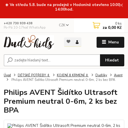
☀️ Ve středu 5.8. bude na prodejně v Hodoníně otevřeno 10:00 -
14:00hod.
0
ks
+420 730 939 438
CZK
za
0,00 Kč
Po-Pá 10-17hod WhatsApp
Menu
Hledat
Úvod
DĚTSKÉ POTŘEBY 🍼
KOJENÍ & KRMENÍ 🍼
Dudlíky
Avent
Philips AVENT Šidítko Ultrasoft Premium neutral 0-6m, 2 ks bez BPA
Philips AVENT Šidítko Ultrasoft
Premium neutral 0-6m, 2 ks bez
BPA