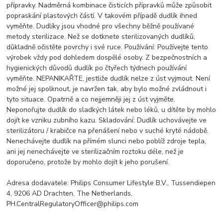
přípravky. Nadměrná kombinace čisticích přípravků může způsobit
popraskání plastových částí. V takovém případě dudlík ihned
vyměňte. Dudlíky jsou vhodné pro všechny běžně používané
metody sterilizace. Než se dotknete sterilizovaných dudlíků,
důkladně očistěte povrchy i své ruce. Používání: Používejte tento
výrobek vždy pod dohledem dospělé osoby. Z bezpečnostních a
hygienických důvodů dudlík po čtyřech týdnech používání
vyměňte. NEPANIKAŘTE, jestliže dudlík nelze z úst vyjmout. Není
možné jej spolknout, je navržen tak, aby bylo možné zvládnout i
tyto situace. Opatrně a co nejjemněji jej z úst vyjměte.
Neponořujte dudlík do sladkých látek nebo léků, u dítěte by mohlo
dojít ke vzniku zubního kazu. Skladování: Dudlík uchovávejte ve
sterilizátoru / krabičce na přenášení nebo v suché kryté nádobě.
Nenechávejte dudlík na přímém slunci nebo poblíž zdroje tepla,
ani jej nenechávejte ve sterilizačním roztoku déle, než je
doporučeno, protože by mohlo dojít k jeho porušení.
Adresa dodavatele: Philips Consumer Lifestyle B.V., Tussendiepen
4, 9206 AD Drachten, The Netherlands,
PH.CentralRegulatoryOfficer@philips.com