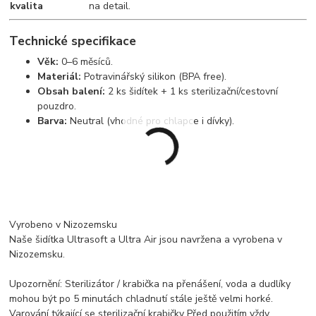
kvalita
na detail.
Technické specifikace
Věk:
0–6 měsíců.
Materiál:
Potravinářský silikon (BPA free).
Obsah balení:
2 ks šidítek + 1 ks sterilizační/cestovní
pouzdro.
Barva:
Neutral (vhodné pro chlapce i dívky).
Vyrobeno v Nizozemsku
Naše šidítka Ultrasoft a Ultra Air jsou navržena a vyrobena v
Nizozemsku.
Upozornění: Sterilizátor / krabička na přenášení, voda a dudlíky
mohou být po 5 minutách chladnutí stále ještě velmi horké.
Varování týkající se sterilizační krabičky Před použitím vždy