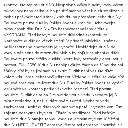
zkontrolujte teplotu dudlíků. Nesprávná výška hladiny vody, výkon
mikrovlnky nebo délka jejího použití mohou vést k nižší sterilizaci a
mohou poškodit sterilizátor / krabičku na přenášení nebo dudlíky.
Používejte pouze dudlíky Philips Avent a krabičku uchovávejte
mimo dosah dětí. Dudlík • Pro bezpečnost vašeho dítěte •
VÝSTRAHA! Před každým použitím důkladně zkontrolujte.
Natáhněte dudlík do všech směrů. V případě jakýchkoli známek
poškození nebo opotřebení jej vyhoďte. Nevkládejte dudlík do
vody a následně do mrazničky. Mohlo by dojít k oslabení dudlíku.
Používejte pouze držáky dudlíků, které byly testovány v souladu s
normou EN 12586. K dudlíku nepřipevňujte žádná další poutka ani
šňůrky, dítě by se jimi mohlo uškrtit. Dudlík nepřivazujte dítěti
kolem krku; hrozí nebezpečí uškrcení. Vždy se ujistěte, že vaše dítě
používá správnou velikost dudlíku. Dudlíky Philips Avent se vyrábí
v různých velikostech podle věkového rozmezí. Před prvním
použitím: Dudlík dejte na 5 minut do vroucí vody. Nechejte jej 5
minut zchladnout, než jej dáte svému dítěti. Nechejte vodu
zachycenou uvnitř dudlíku vychladnout a poté ji vytlačte ven. Tím
zajistíte nezbytnou hygienu. Čištění a sterilizace: Před každým
použitím dudlík omyjte teplou vodou a jemným mýdlem. K čištění
dudlíku NEPOUŽÍVEJTE abrazivní čističe ani agresivní chemikálie /