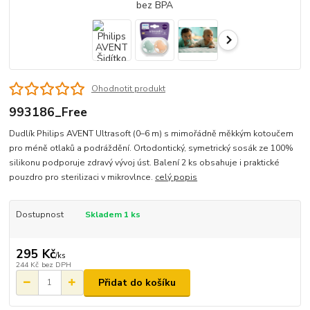
Ohodnotit produkt
993186_Free
Dudlík Philips AVENT Ultrasoft (0–6 m) s mimořádně měkkým kotoučem
pro méně otlaků a podráždění. Ortodontický, symetrický sosák ze 100%
silikonu podporuje zdravý vývoj úst. Balení 2 ks obsahuje i praktické
pouzdro pro sterilizaci v mikrovlnce.
celý popis
Dostupnost
Skladem 1 ks
295 Kč
/
ks
244 Kč
bez DPH
Přidat do košíku