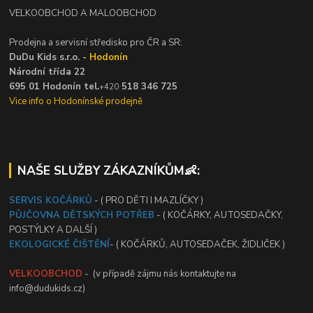
VELKOOBCHOD A MALOOBCHOD
Prodejna a servisní středisko pro ČR a SR:
DuDu Kids s.r.o. -
Hodonín
Národní třída 22
695 01 Hodonín tel.
518 346 725
+420
Vice info o Hodonínské prodejně
NAŠE SLUŽBY ZÁKAZNÍKŮM👶:
SERVIS KOČÁRKŮ
- ( PRO DĚTI I MAZLÍČKY )
PŮJČOVNA DĚTSKÝCH POTŘEB
- ( KOČÁRKY, AUTOSEDAČKY,
POSTÝLKY A DALŠÍ )
EKOLOGICKÉ ČIŠTĚNÍ
- ( KOČÁRKŮ, AUTOSEDAČEK, ŽIDLIČEK )
VELKOOBCHOD
- (v případě zájmu nás kontaktujte na
info@dudukids.cz)