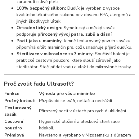
zarudnutí citlivé pleti.
100% bezpečný silikon:
Dudlík je vyroben z vysoce
kvalitního lékařského silikonu bez obsahu BPA, alergenů a
jiných škodlivých látek.
Ortodontický design:
Symetrický a měkký sosák
podporuje
přirozený vývoj patra, zubů a dásní
.
Pocit jako u maminky:
Jemně texturovaný povrch sosáku
připomíná dítěti maminčin prs, což usnadňuje přijetí dudlíku.
Sterilizace v mikrovlnce za 3 minuty:
Součástí balení je
praktické cestovní pouzdro, které slouží zároveň jako
sterilizátor. Stačí přidat vodu a vložit do mikrovlnné trouby.
Proč zvolit řadu Ultrasoft?
Funkce
Výhoda pro vás a miminko
Pružný kotouč
Přizpůsobí se tváři, netlačí a nedráždí.
Texturovaný
Přirozený pocit v ústech pro rychlé uklidnění.
sosák
Cestovní
Hygienické uložení a blesková sterilizace
pouzdro
kdekoli.
Prémiová
Navrženo a vyrobeno v Nizozemsku s důrazem