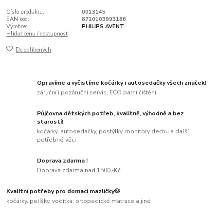
Číslo produktu:
0013145
EAN kód:
8710103993186
Výrobce:
PHILIPS AVENT
Hlídat cenu / dostupnost
Do oblíbených
Opravíme a vyčistíme kočárky i autosedačky všech značek!
záruční i pozáruční servis, ECO parní čištění
Půjčovna dětských potřeb, kvalitně, výhodně a bez
starostí!
kočárky, autosedačky, postýlky, monitory dechu a další
potřebné věci
Doprava zdarma !
Doprava zdarma nad 1500,-Kč.
Kvalitní potřeby pro domací mazlíčky🐶
kočárky, pelíšky, vodítka, ortopedické matrace a jiné